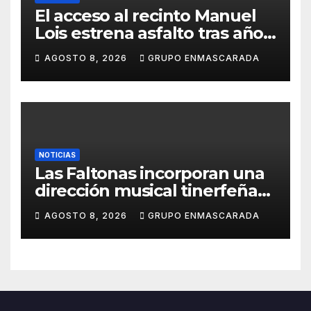
El acceso al recinto Manuel
Lois estrena asfalto tras años
de espera
AGOSTO 8, 2026
GRUPO ENMASCARADA
NOTICIAS
Las Faltonas incorporan una
dirección musical tinerfeña
para afrontar con ilusión el
AGOSTO 8, 2026
GRUPO ENMASCARADA
Carnaval de Lanzarote