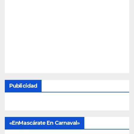
Publicidad
«EnMascárate En Carnaval»