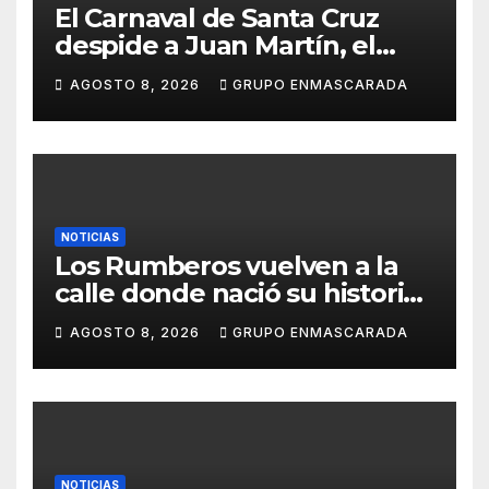
El Carnaval de Santa Cruz
despide a Juan Martín, el
inolvidable «Cristóbal Colón»
AGOSTO 8, 2026
GRUPO ENMASCARADA
NOTICIAS
Los Rumberos vuelven a la
calle donde nació su historia:
51 años después, el mismo
AGOSTO 8, 2026
GRUPO ENMASCARADA
barrio, el mismo orgullo
NOTICIAS