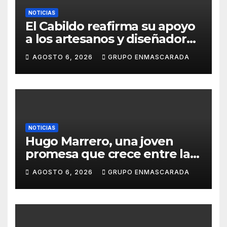
NOTICIAS
El Cabildo reafirma su apoyo
a los artesanos y diseñadores
del Carnaval de Tenerife
AGOSTO 6, 2026
GRUPO ENMASCARADA
NOTICIAS
Hugo Marrero, una joven
promesa que crece entre la
música y la pasión por el
AGOSTO 6, 2026
GRUPO ENMASCARADA
Carnaval