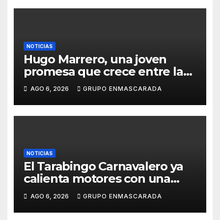
NOTICIAS
Hugo Marrero, una joven
promesa que crece entre la
música y la pasión por el
AGO 6, 2026
GRUPO ENMASCARADA
Carnaval
NOTICIAS
El Tarabingo Carnavalero ya
calienta motores con una
nueva edición cargada de
AGO 6, 2026
GRUPO ENMASCARADA
sorpresas