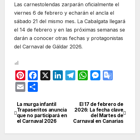
Las carnestolendas zarparán oficialmente el
viernes 6 de febrero y echarán el ancla el
sábado 21 del mismo mes. La Cabalgata llegará
el 14 de febrero y en las próximas semanas se
darán a conocer otras fechas y protagonistas
del Carnaval de Gáldar 2026.
Pi
F
X
Li
T
W
M
G
nt
a
n
el
h
e
o
E
C
er
c
k
e
at
s
o
m
o
e
e
e
gr
s
s
gl
ail
m
La murga infantil
El 17 de febrero de
Navegación
Trapaseritos anuncia
2026: La fecha clave
st
b
dI
a
A
e
e
p
que no participará en
del Martes de
de
el Carnaval 2026
Carnaval en Canarias
o
n
m
p
n
Tr
ar
entradas
o
p
g
a
tir