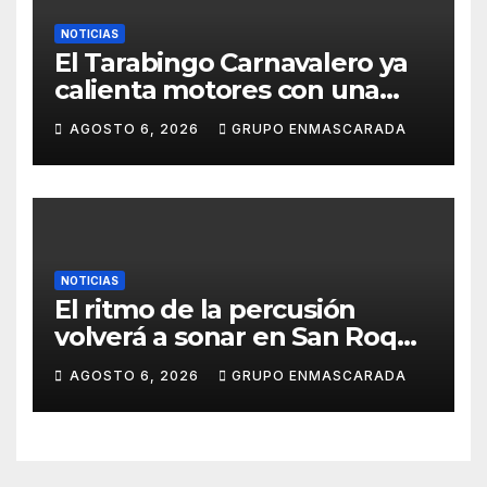
NOTICIAS
El Tarabingo Carnavalero ya
calienta motores con una
nueva edición cargada de
AGOSTO 6, 2026
GRUPO ENMASCARADA
sorpresas
NOTICIAS
El ritmo de la percusión
volverá a sonar en San Roque
con un taller abierto a todos
AGOSTO 6, 2026
GRUPO ENMASCARADA
los públicos