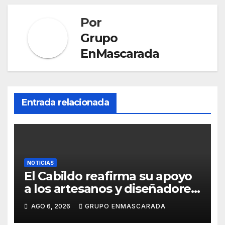
k
er
n
sl
Por
Grupo
at
EnMascarada
e
Entrada relacionada
NOTICIAS
El Cabildo reafirma su apoyo
a los artesanos y diseñadores
del Carnaval de Tenerife
AGO 6, 2026
GRUPO ENMASCARADA