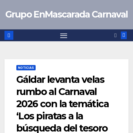
Saltar
Grupo EnMascarada Carnaval
al
contenido
NOTICIAS
Gáldar levanta velas
rumbo al Carnaval
2026 con la temática
‘Los piratas a la
búsqueda del tesoro