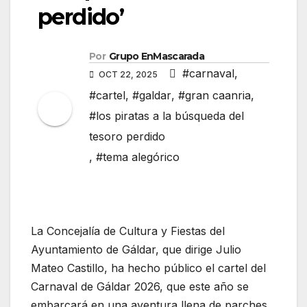
perdido’
Por
Grupo EnMascarada
#carnaval
,
OCT 22, 2025
#cartel
,
#galdar
,
#gran caanria
,
#los piratas a la búsqueda del
tesoro perdido
,
#tema alegórico
La Concejalía de Cultura y Fiestas del
Ayuntamiento de Gáldar, que dirige Julio
Mateo Castillo, ha hecho público el cartel del
Carnaval de Gáldar 2026, que este año se
embarcará en una aventura llena de parches