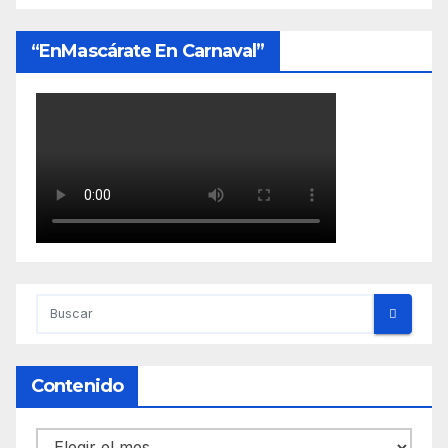
“EnMascárate En Carnaval”
Contenido
Contenido