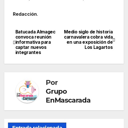
Redacción
.
Batucada Almagec
Medio siglo de historia
Navegación
convoca reunión
carnavalera cobra vida
informativa para
en una exposición de
de
captar nuevos
Los Lagartos
integrantes
entradas
Por
Grupo
EnMascarada