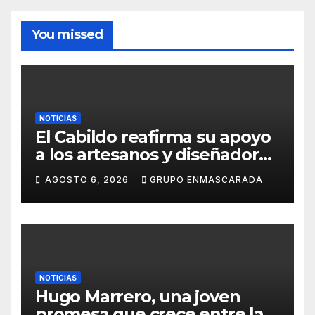
You missed
NOTICIAS
El Cabildo reafirma su apoyo
a los artesanos y diseñadores
del Carnaval de Tenerife
AGOSTO 6, 2026
GRUPO ENMASCARADA
NOTICIAS
Hugo Marrero, una joven
promesa que crece entre la