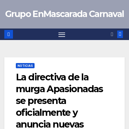
Saltar
Grupo EnMascarada Carnaval
al
contenido
NOTICIAS
La directiva de la
murga Apasionadas
se presenta
oficialmente y
anuncia nuevas