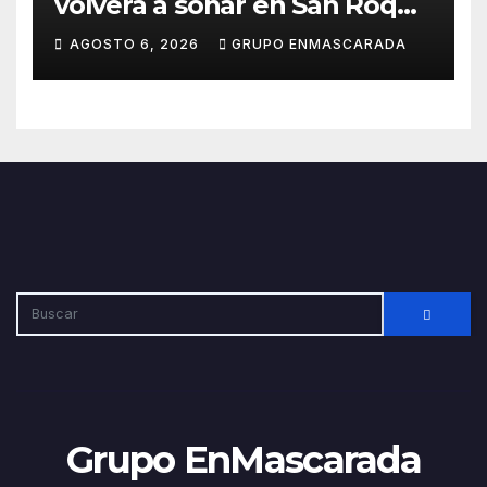
volverá a sonar en San Roque
con un taller abierto a todos
AGOSTO 6, 2026
GRUPO ENMASCARADA
los públicos
Grupo EnMascarada