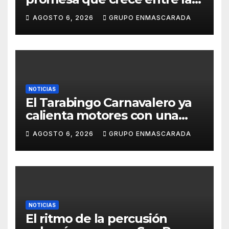
música y la pasión por el
AGOSTO 6, 2026
GRUPO ENMASCARADA
Carnaval
NOTICIAS
El Tarabingo Carnavalero ya
calienta motores con una
nueva edición cargada de
AGOSTO 6, 2026
GRUPO ENMASCARADA
sorpresas
NOTICIAS
El ritmo de la percusión