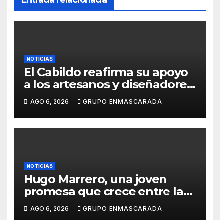
Entrada relacionada
NOTICIAS
El Cabildo reafirma su apoyo
a los artesanos y diseñadores
del Carnaval de Tenerife
AGO 6, 2026
GRUPO ENMASCARADA
NOTICIAS
Hugo Marrero, una joven
promesa que crece entre la
música y la pasión por el
AGO 6, 2026
GRUPO ENMASCARADA
Carnaval