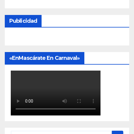
Publicidad
«EnMascárate En Carnaval»