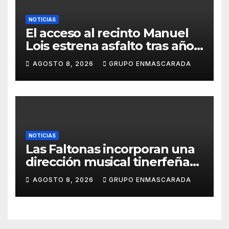
NOTICIAS
El acceso al recinto Manuel
Lois estrena asfalto tras años
de espera
AGOSTO 8, 2026
GRUPO ENMASCARADA
NOTICIAS
Las Faltonas incorporan una
dirección musical tinerfeña
para afrontar con ilusión el
AGOSTO 8, 2026
GRUPO ENMASCARADA
Carnaval de Lanzarote