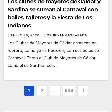
Los clubes de mayores de Gáldar y
Sardina se suman al Carnaval con
bailes, talleres y la Fiesta de Los
Indianos
ENERO 26, 2026
GRUPO ENMASCARADA
Los Clubes de Mayores de Gáldar arrancan en
febrero, como ya es tradición, con sus actos de
Carnaval. Tanto el Club de Mayores de Gáldar
como el de Sardina, con…
Paginación
1
2
…
984
de
entradas