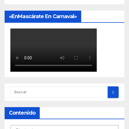
«EnMascárate En Carnaval»
Contenido