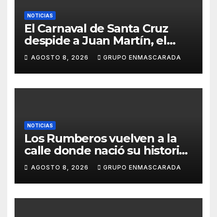
NOTICIAS
El Carnaval de Santa Cruz
despide a Juan Martín, el
inolvidable «Cristóbal Colón»
AGOSTO 8, 2026
GRUPO ENMASCARADA
NOTICIAS
Los Rumberos vuelven a la
calle donde nació su historia:
51 años después, el mismo
AGOSTO 8, 2026
GRUPO ENMASCARADA
barrio, el mismo orgullo