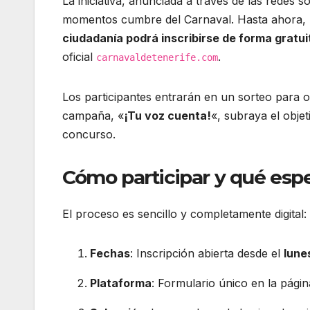
La iniciativa, anunciada a través de las redes s
momentos cumbre del Carnaval. Hasta ahora, l
ciudadanía podrá inscribirse de forma gratuit
oficial
.
carnavaldetenerife.com
Los participantes entrarán en un sorteo para o
campaña, «
¡Tu voz cuenta!
«, subraya el obje
concurso.
Cómo participar y qué esp
El proceso es sencillo y completamente digital:
Fechas
: Inscripción abierta desde el
lune
Plataforma
: Formulario único en la pági