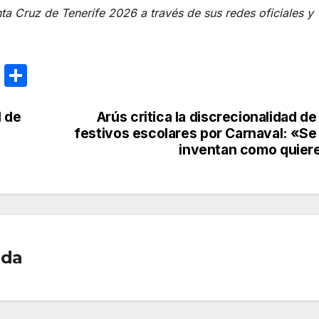
a Cruz de Tenerife 2026 a través de sus redes oficiales y
E
C
m
o
ail
m
l de
Arús critica la discrecionalidad de
festivos escolares por Carnaval: «Se
p
inventan como quier
ar
tir
ada