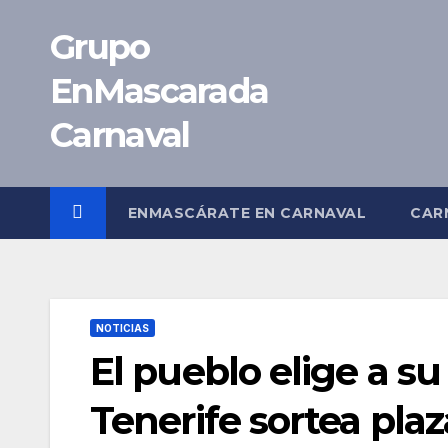
Saltar
Grupo
al
contenido
EnMascarada
Carnaval
ENMASCÁRATE EN CARNAVAL
CAR
NOTICIAS
El pueblo elige a su
Tenerife sortea plaz