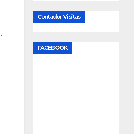
Contador Visitas
z
,
FACEBOOK