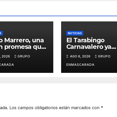
S
NOTICIAS
 Marrero, una
El Tarabingo
n promesa que
Carnavalero ya
e entre la
calienta motore
, 2026
GRUPO
AGO 6, 2026
GRUPO
ca y la pasión
con una nueva
el Carnaval
edición cargada
CARADA
ENMASCARADA
sorpresas
cada.
Los campos obligatorios están marcados con
*