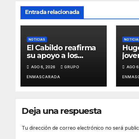
Entrada relacionada
NOTICIAS
NOTICIA
El Cabildo reafirma
Hugo
su apoyo a los
jove
artesanos y
crec
AGO 6, 2026
GRUPO
AGO 6
diseñadores del
músi
Carnaval de
por 
ENMASCARADA
ENMAS
Tenerife
Deja una respuesta
Tu dirección de correo electrónico no será publi