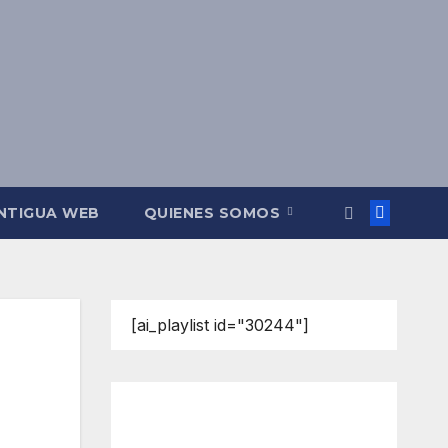
NTIGUA WEB
QUIENES SOMOS
[ai_playlist id="30244"]