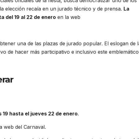
ociales oficiales de la fiesta, busca democratizar uno de los
a elección recaía en un jurado técnico y de prensa.
La
a del 19 al 22 de enero
en la web
btener una de las plazas de jurado popular. El eslogan de l
tivo de hacer más participativo e inclusivo este emblemático
erar
s 19 hasta el jueves 22 de enero
.
na web del Carnaval.