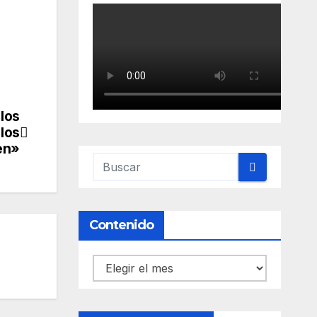
 los
 los
en»
Contenido
Contenido