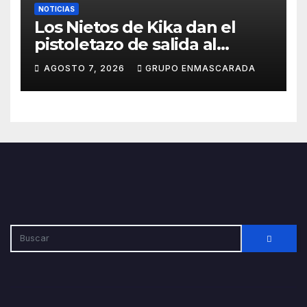
NOTICIAS
Los Nietos de Kika dan el
pistoletazo de salida al
Carnaval 2027 con el inicio de
AGOSTO 7, 2026
GRUPO ENMASCARADA
sus ensayos