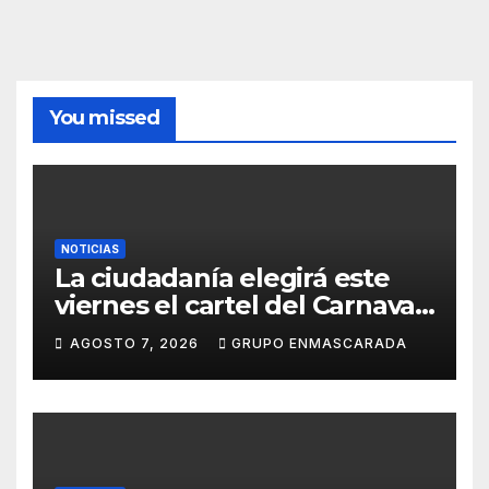
You missed
NOTICIAS
La ciudadanía elegirá este
viernes el cartel del Carnaval
de Las Palmas de Gran
AGOSTO 7, 2026
GRUPO ENMASCARADA
Canaria 2027 en una gala
retransmitida por Televisión
Canaria