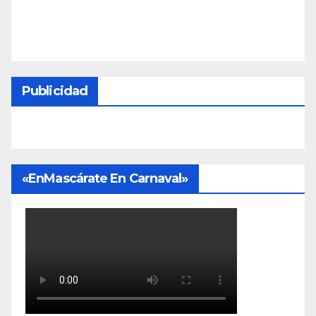
Publicidad
«EnMascárate En Carnaval»