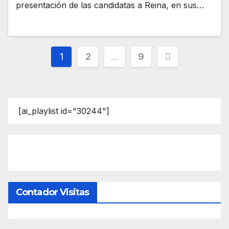
presentación de las candidatas a Reina, en sus…
Paginación
1
2
…
9
de
entradas
[ai_playlist id="30244"]
Contador Visitas