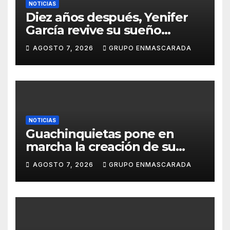
NOTICIAS
Diez años después, Yenifer
García revive su sueño
carnavalero en el vídeo de
AGOSTO 7, 2026
GRUPO ENMASCARADA
presentación de San Juan de
la Rambla para el Grand Prix
NOTICIAS
Guachinquietas pone en
marcha la creación de su
repertorio para el Carnaval
AGOSTO 7, 2026
GRUPO ENMASCARADA
2027