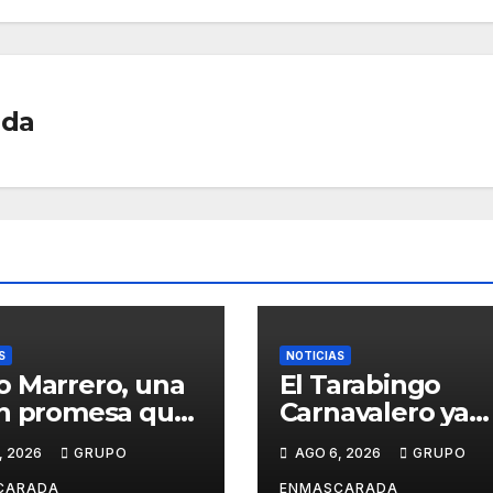
ada
S
NOTICIAS
 Marrero, una
El Tarabingo
n promesa que
Carnavalero ya
e entre la
calienta motore
, 2026
GRUPO
AGO 6, 2026
GRUPO
ca y la pasión
con una nueva
CARADA
ENMASCARADA