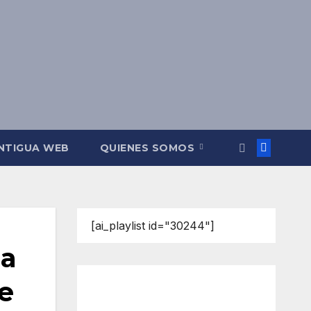
NTIGUA WEB
QUIENES SOMOS
[ai_playlist id="30244"]
na
de