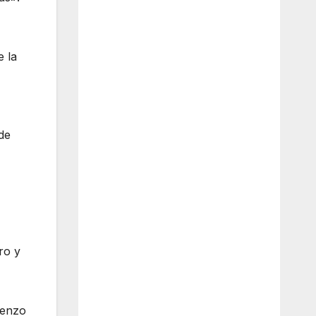
e la
de
ro y
ienzo