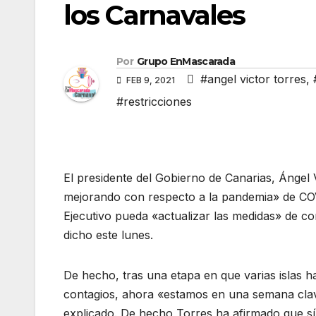
los Carnavales
Por
Grupo EnMascarada
#angel victor torres
,
FEB 9, 2021
#restricciones
El presidente del Gobierno de Canarias, Ángel 
mejorando con respecto a la pandemia» de COVI
Ejecutivo pueda «actualizar las medidas» de con
dicho este lunes.
De hecho, tras una etapa en que varias islas h
contagios, ahora «estamos en una semana cla
explicado. De hecho Torres ha afirmado que sí