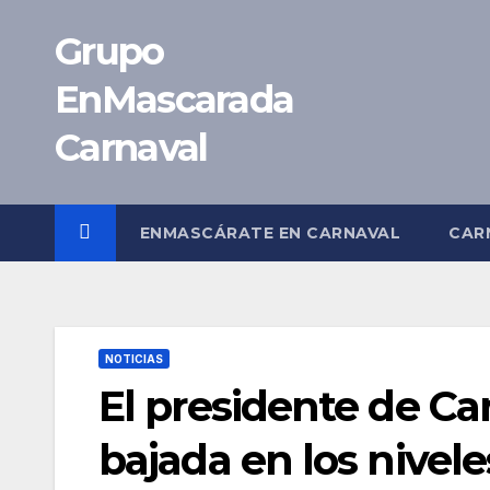
Saltar
Grupo
al
contenido
EnMascarada
Carnaval
ENMASCÁRATE EN CARNAVAL
CAR
NOTICIAS
El presidente de Ca
bajada en los nivele