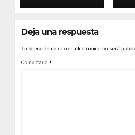
Carnaval de
por 
Tenerife
Deja una respuesta
Tu dirección de correo electrónico no será publi
Comentario
*