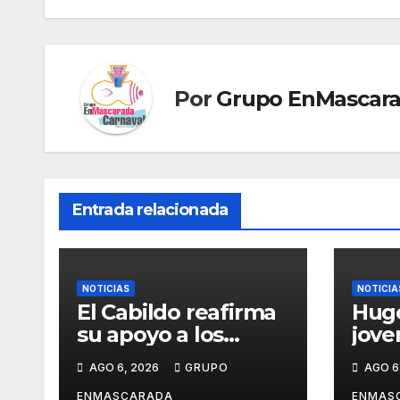
entradas
Por
Grupo EnMascar
Entrada relacionada
NOTICIAS
NOTICIA
El Cabildo reafirma
Hugo
su apoyo a los
jove
artesanos y
crec
AGO 6, 2026
GRUPO
AGO 6
diseñadores del
músi
ENMASCARADA
ENMAS