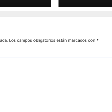
el Carnaval
edición cargada
sorpresas
cada.
Los campos obligatorios están marcados con
*