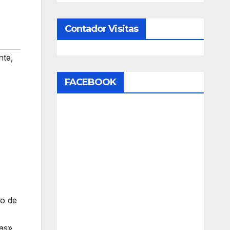
Contador Visitas
nte
,
FACEBOOK
to de
as».