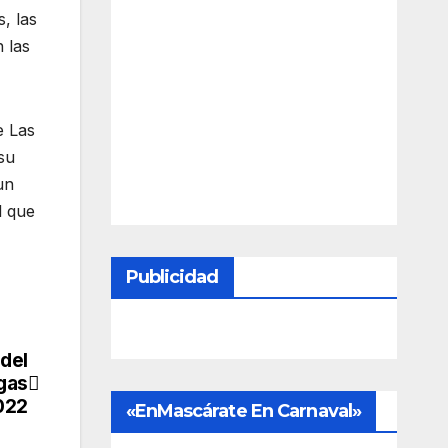
, las
 las
e Las
su
un
l que
Publicidad
 del
gas
2022
«EnMascárate En Carnaval»