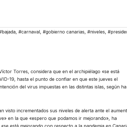
#bajada
,
#carnaval
,
#gobierno canarias
,
#niveles
,
#preside
Víctor Torres, considera que en el archipiélago «se está
D-19, hasta el punto de confiar en que este jueves el
tención del virus impuestas en las distintas islas, según ha
an visto incrementados sus niveles de alerta ante el aumen
ve» en la que «espero que podamos ir mejorando», ha
 «se está mejorando con respecto a la pandemia en Canari