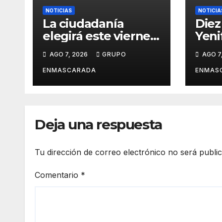
NOTICIAS
NOTICIA
La ciudadanía
Diez
elegirá este viernes
Yeni
el cartel del
revi
AGO 7, 2026
GRUPO
AGO 7
Carnaval de Las
carn
Palmas de Gran
víde
ENMASCARADA
ENMAS
Canaria 2027 en
pres
una gala
San 
retransmitida por
Ramb
Televisión Canaria
Gran
Deja una respuesta
Tu dirección de correo electrónico no será publi
Comentario
*