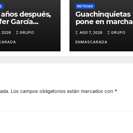
S
NOTICIAS
 años después,
Guachinquietas
fer García
pone en marcha 
ve su sueño
creación de su
, 2026
GRUPO
AGO 7, 2026
GRUPO
avalero en el
repertorio para e
o de
Carnaval 2027
CARADA
ENMASCARADA
entación de
Juan de la
la para el
d Prix
cada.
Los campos obligatorios están marcados con
*