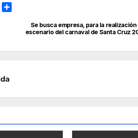
E
C
m
o
ail
m
Se busca empresa, para la realización
escenario del carnaval de Santa Cruz 2
p
ar
tir
ada