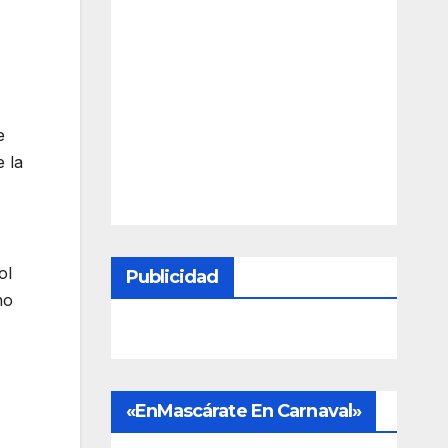
e
e la
ol
Publicidad
no
«EnMascárate En Carnaval»