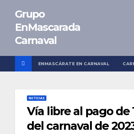
Saltar
Grupo
al
contenido
EnMascarada
Carnaval
ENMASCÁRATE EN CARNAVAL
CAR
NOTICIAS
Vía libre al pago de
del carnaval de 202