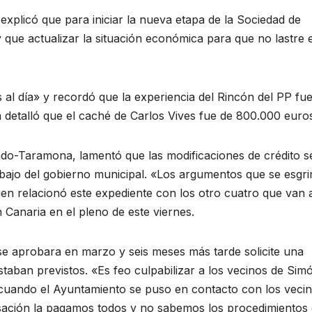
xplicó que para iniciar la nueva etapa de la Sociedad de
ue actualizar la situación económica para que no lastre e
s al día» y recordó que la experiencia del Rincón del PP fu
 detalló que el caché de Carlos Vives fue de 800.000 euro
ado-Taramona, lamentó que las modificaciones de crédito s
rabajo del gobierno municipal. «Los argumentos que se esgr
ien relacionó este expediente con los otro cuatro que van a
Canaria en el pleno de este viernes.
e aprobara en marzo y seis meses más tarde solicite una
staban previstos. «Es feo culpabilizar a los vecinos de Sim
n, cuando el Ayuntamiento se puso en contacto con los veci
ovisación la pagamos todos y no sabemos los procedimientos