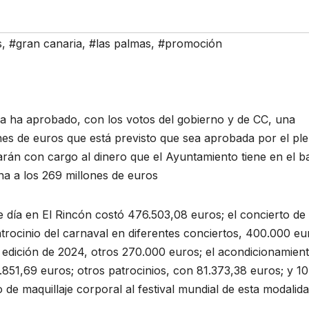
s
,
#gran canaria
,
#las palmas
,
#promoción
a ha aprobado, con los votos del gobierno y de CC, una
ones de euros que está previsto que sea aprobada por el pl
arán con cargo al dinero que el Ayuntamiento tiene en el b
a a los 269 millones de euros
de día en El Rincón costó 476.503,08 euros; el concierto de
atrocinio del carnaval en diferentes conciertos, 400.000 eu
a edición de 2024, otros 270.000 euros; el acondicionamien
.851,69 euros; otros patrocinios, con 81.373,38 euros; y 1
de maquillaje corporal al festival mundial de esta modalid