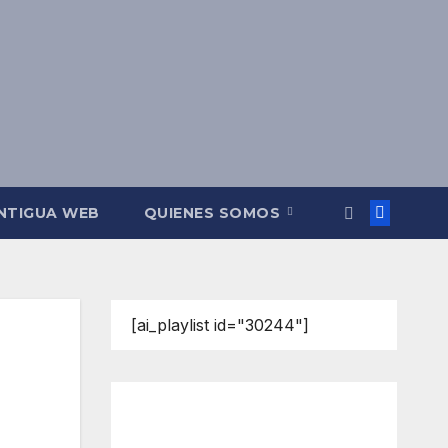
NTIGUA WEB
QUIENES SOMOS
[ai_playlist id="30244"]