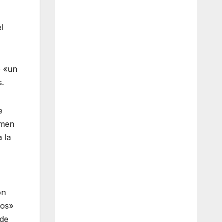
l
e «un
s.
e
imen
 la
ón
nos»
 de