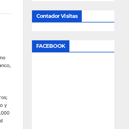
Contador Visitas
FACEBOOK
eno
anco,
ros;
to y
0.000
ad