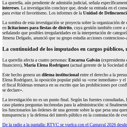
La querella, aún pendiente de admisión judicial, señala específicamen
intereses
. La investigación concluye que, desde su entrada en el con
para evitar el favoritismo. Los informes de la
Unidad de Delincuenc
La sombra de esta investigación se proyecta sobre la organización de 
en
licitaciones para fiestas de distrito
, cuya gestión también corre a
señalando que posibles irregularidades en la interpretación de categor
Jimena Delgado, anunció que su grupo estudia acciones contencioso-ad
La continuidad de los imputados en cargos públicos, u
La querella afecta a cuatro personas:
Encarna Galván
(expresidenta 
financiero),
María Elena Rodríguez
(actual gerente de la Sociedad
Este hecho genera un
dilema institucional
entre el derecho a la presu
Elena Rodríguez, la oposición popular pidió su «cese inmediato» y el
el fiscal Ródenas remarca en su escrito que las prohibiciones por con
se declare».
La investigación no es un punto final. Según las fuentes consultadas
caso plantea preguntas incómodas para la administración: si finalment
los funcionarios las órdenes de una gerente sobre la que pesa una que
transparencia y la defensa del interés público en la contratación de e
Navegación
De la radio a la pantalla: RTVC se vuelca con el Carnaval 2026 desde