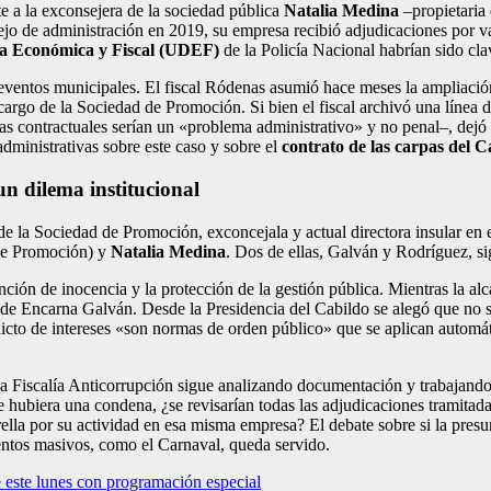
te a la exconsejera de la sociedad pública
Natalia Medina
–propietaria
sejo de administración en 2019, su empresa recibió adjudicaciones por v
ia Económica y Fiscal (UDEF)
de la Policía Nacional habrían sido cla
eventos municipales. El fiscal Ródenas asumió hace meses la ampliación
 cargo de la Sociedad de Promoción. Si bien el fiscal archivó una línea 
ías contractuales serían un «problema administrativo» y no penal–, dejó a
ministrativas sobre este caso y sobre el
contrato de las carpas del 
n dilema institucional
de la Sociedad de Promoción, exconcejala y actual directora insular en
 de Promoción) y
Natalia Medina
. Dos de ellas, Galván y Rodríguez, si
nción de inocencia y la protección de la gestión pública. Mientras la al
 de Encarna Galván. Desde la Presidencia del Cabildo se alegó que no 
flicto de intereses «son normas de orden público» que se aplican automát
, la Fiscalía Anticorrupción sigue analizando documentación y trabajand
e hubiera una condena, ¿se revisarían todas las adjudicaciones tramita
rella por su actividad en esa misma empresa? El debate sobre si la presu
ventos masivos, como el Carnaval, queda servido.
 este lunes con programación especial