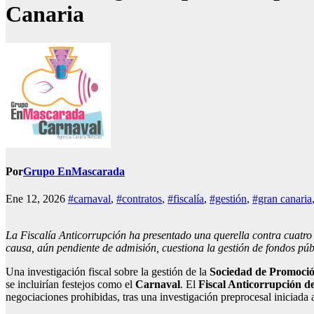
Canaria
Por
Grupo EnMascarada
Ene 12, 2026
#carnaval
,
#contratos
,
#fiscalía
,
#gestión
,
#gran canaria
La Fiscalía Anticorrupción ha presentado una querella contra cuatro
causa, aún pendiente de admisión, cuestiona la gestión de fondos púb
Una investigación fiscal sobre la gestión de la
Sociedad de Promoció
se incluirían festejos como el
Carnaval
. El
Fiscal Anticorrupción d
negociaciones prohibidas, tras una investigación preprocesal iniciada