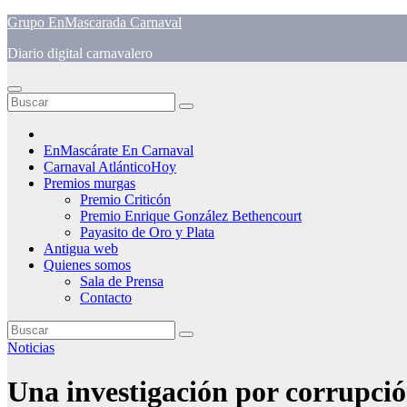
Saltar
Grupo EnMascarada Carnaval
al
Diario digital carnavalero
contenido
EnMascárate En Carnaval
Carnaval AtlánticoHoy
Premios murgas
Premio Criticón
Premio Enrique González Bethencourt
Payasito de Oro y Plata
Antigua web
Quienes somos
Sala de Prensa
Contacto
Noticias
Una investigación por corrupci