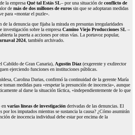
 de la empresa
Qué tal Estás SL
– por una situación de
conflicto de
alor de
más de dos millones de euros
sin que se adoptaran medidas
ve para «montar el puzle».
 de la denuncia que fijaba la mirada en presuntas irregularidades
de investigación sobre la empresa
Camino Viejo Producciones SL
–
bierta la puerta a acciones por otras vías. La portavoz popular,
Carnaval 2024
, también archivado.
 el Cabildo de Gran Canaria),
Agustín Díaz
(exgerente y exdirector
guen ejerciendo funciones en instituciones públicas.
caldesa, Carolina Darias, confirmó la continuidad de la gerente María
se toman medidas para «respetar la presunción de inocencia», aunque
icamente al darse la situación fáctica, «independientemente de lo que
o en
varias líneas de investigación
derivadas de las denuncias. El
das por los imputados mientras se sustancia la causa? ¿Cómo asumirán
nción de inocencia individual debe estar por encima de la