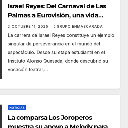
Israel Reyes: Del Carnaval de Las
Palmas a Eurovisión, una vida
entre bambalinas al servicio del
OCTUBRE 11, 2025
GRUPO ENMASCARADA
espectáculo
La carrera de Israel Reyes constituye un ejemplo
singular de perseverancia en el mundo del
espectáculo. Desde su etapa estudiantil en el
Instituto Alonso Quesada, donde descubrió su
vocación teatral,…
NOTICIAS
La comparsa Los Joroperos
muestra su apoyo a Melody para