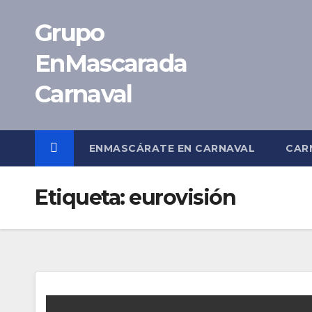
Saltar
Grupo
al
contenido
EnMascarada
Carnaval
ENMASCÁRATE EN CARNAVAL
CAR
Etiqueta:
eurovisión