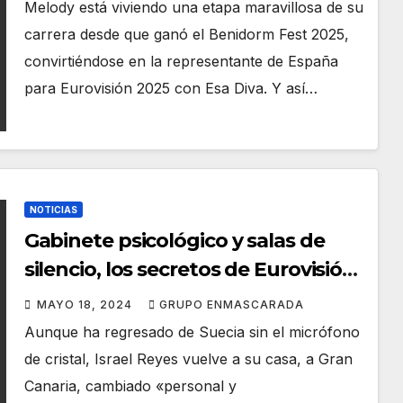
Palmas 2025
Melody está viviendo una etapa maravillosa de su
carrera desde que ganó el Benidorm Fest 2025,
convirtiéndose en la representante de España
para Eurovisión 2025 con Esa Diva. Y así…
NOTICIAS
Gabinete psicológico y salas de
silencio, los secretos de Eurovisión
revelados por el coreógrafo
MAYO 18, 2024
GRUPO ENMASCARADA
canario de Nebulossa
Aunque ha regresado de Suecia sin el micrófono
de cristal, Israel Reyes vuelve a su casa, a Gran
Canaria, cambiado «personal y