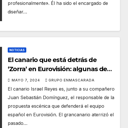
profesionalmente». Él ha sido el encargado de
diseñar…
NOTICIAS
El canario que está detrás de
‘Zorra’ en Eurovisión: algunas de
las sorpresas que preparan para la
MAYO 7, 2024
GRUPO ENMASCARADA
actuación de Nebulossa
El canario Israel Reyes es, junto a su compañero
Juan Sebastián Domínguez, el responsable de la
propuesta escénica que defenderá el equipo
español en Eurovisión. El grancanario aterrizó el
pasado…