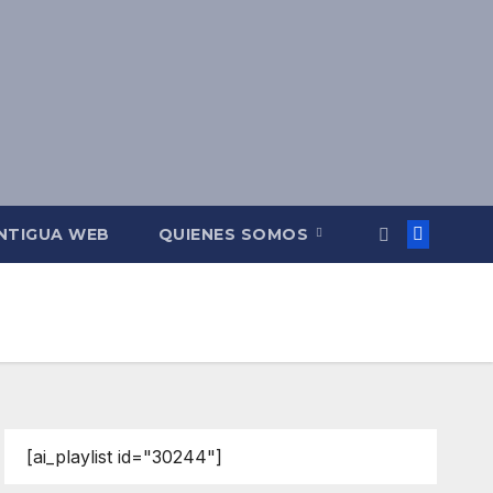
NTIGUA WEB
QUIENES SOMOS
[ai_playlist id="30244"]