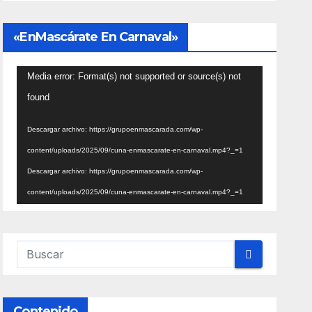
«EnMascárate En Carnaval»
Reproductor
Media error: Format(s) not supported or source(s) not
de
found
vídeo
Descargar archivo: https://grupoenmascarada.com/wp-
content/uploads/2025/09/cuna-enmascarate-en-carnaval.mp4?_=1
Descargar archivo: https://grupoenmascarada.com/wp-
content/uploads/2025/09/cuna-enmascarate-en-carnaval.mp4?_=1
Contenido