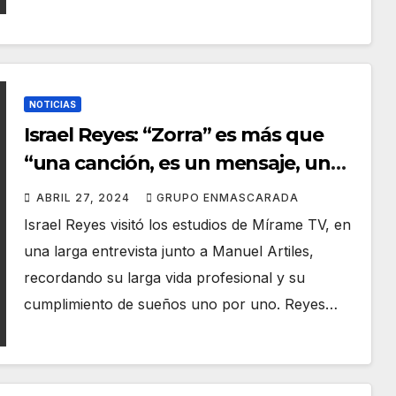
NOTICIAS
Israel Reyes: “Zorra” es más que
“una canción, es un mensaje, un
grito de basta ya a los prejuicios”
ABRIL 27, 2024
GRUPO ENMASCARADA
Israel Reyes visitó los estudios de Mírame TV, en
una larga entrevista junto a Manuel Artiles,
recordando su larga vida profesional y su
cumplimiento de sueños uno por uno. Reyes…