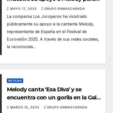
Eurovisión
MAYO 17, 2025
GRUPO ENMASCARADA
La comparsa Los Joroperos ha mostrado
públicamente su apoyo a la cantante Melody,
representante de España en el Festival de
Eurovisión 2025. A través de sus redes sociales,
la reconocida…
NOTICIAS
Melody canta ‘Esa Diva’ y se
encuentra con un gorila en la Gala
Drag Queen del Carnaval de Las
MARZO 10, 2025
GRUPO ENMASCARADA