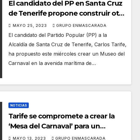
El candidato del PP en Santa Cruz
de Tenerife propone construir otro
museo del Carnaval, pese a que
MAYO 25, 2023
GRUPO ENMASCARADA
hay uno inaugurado en 2017
El candidato del Partido Popular (PP) a la
Alcaldía de Santa Cruz de Tenerife, Carlos Tarife,
ha propuesto este miércoles crear un Museo del
Carnaval en la avenida marítima de…
NOTICIAS
Tarife se compromete a crear la
‘Mesa del Carnaval’ para un
constante diálogo con los grupos
MAYO 13, 2023
GRUPO ENMASCARADA