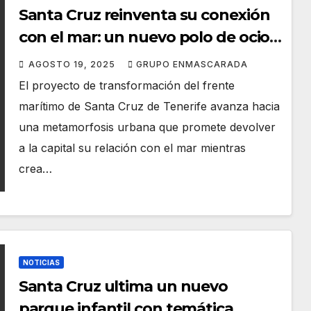
Santa Cruz reinventa su conexión
con el mar: un nuevo polo de ocio y
cultura carnavalera junto al puerto
AGOSTO 19, 2025
GRUPO ENMASCARADA
El proyecto de transformación del frente
marítimo de Santa Cruz de Tenerife avanza hacia
una metamorfosis urbana que promete devolver
a la capital su relación con el mar mientras
crea…
NOTICIAS
Santa Cruz ultima un nuevo
parque infantil con temática