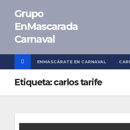
Saltar
Grupo
al
contenido
EnMascarada
Carnaval
ENMASCÁRATE EN CARNAVAL
CAR
Etiqueta:
carlos tarife