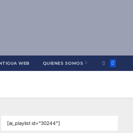
NTIGUA WEB
QUIENES SOMOS
[ai_playlist id="30244"]