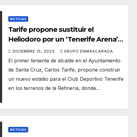
NOTICIAS
Tarife propone sustituir el
Heliodoro por un ‘Tenerife Arena’
para celebrar conciertos, eventos y
DICIEMBRE 15, 2023
GRUPO ENMASCARADA
el Carnaval
El primer teniente de alcalde en el Ayuntamiento
de Santa Cruz, Carlos Tarife, propone construir
un nuevo estadio para el Club Deportivo Tenerife
en los terrenos de la Refinería, donde…
NOTICIAS