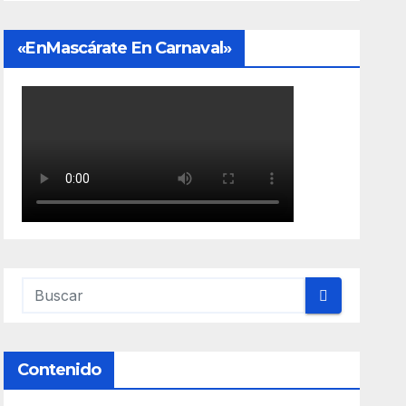
«EnMascárate En Carnaval»
Contenido