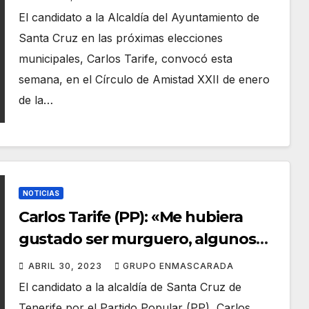
El candidato a la Alcaldía del Ayuntamiento de
Santa Cruz en las próximas elecciones
municipales, Carlos Tarife, convocó esta
semana, en el Círculo de Amistad XXII de enero
de la…
NOTICIAS
Carlos Tarife (PP): «Me hubiera
gustado ser murguero, algunos
dicen que valgo como letrista»
ABRIL 30, 2023
GRUPO ENMASCARADA
El candidato a la alcaldía de Santa Cruz de
Tenerife por el Partido Popular (PP), Carlos