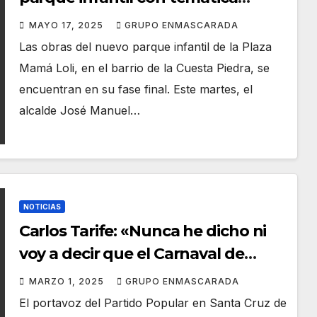
carnavalera en la Cuesta Piedra
MAYO 17, 2025
GRUPO ENMASCARADA
Las obras del nuevo parque infantil de la Plaza
Mamá Loli, en el barrio de la Cuesta Piedra, se
encuentran en su fase final. Este martes, el
alcalde José Manuel…
NOTICIAS
Carlos Tarife: «Nunca he dicho ni
voy a decir que el Carnaval de
Santa Cruz de Tenerife es
MARZO 1, 2025
GRUPO ENMASCARADA
inseguro»
El portavoz del Partido Popular en Santa Cruz de