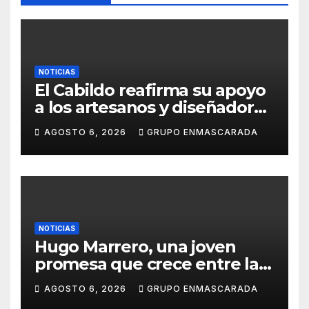
NOTICIAS
El Cabildo reafirma su apoyo
a los artesanos y diseñadores
del Carnaval de Tenerife
AGOSTO 6, 2026
GRUPO ENMASCARADA
NOTICIAS
Hugo Marrero, una joven
promesa que crece entre la
música y la pasión por el
AGOSTO 6, 2026
GRUPO ENMASCARADA
Carnaval