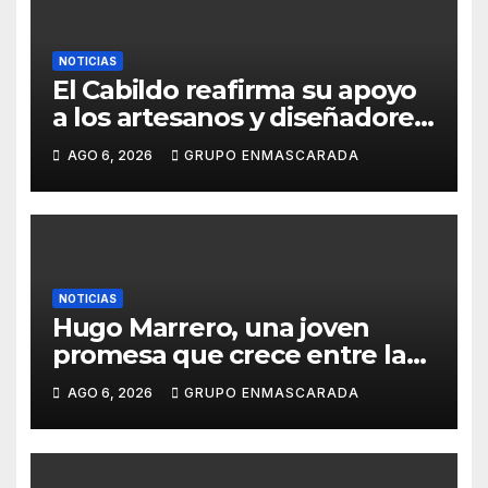
NOTICIAS
El Cabildo reafirma su apoyo
a los artesanos y diseñadores
del Carnaval de Tenerife
AGO 6, 2026
GRUPO ENMASCARADA
NOTICIAS
Hugo Marrero, una joven
promesa que crece entre la
música y la pasión por el
AGO 6, 2026
GRUPO ENMASCARADA
Carnaval