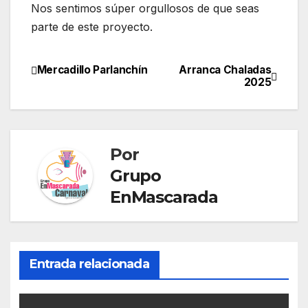
Nos sentimos súper orgullosos de que seas
parte de este proyecto.
Mercadillo Parlanchín
Arranca Chaladas
Navegación
2025
de
entradas
Por
Grupo
EnMascarada
Entrada relacionada