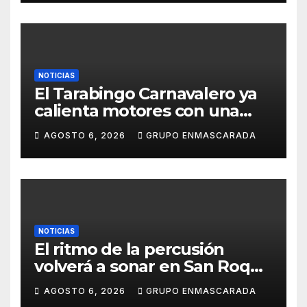
NOTICIAS
El Tarabingo Carnavalero ya
calienta motores con una
nueva edición cargada de
AGOSTO 6, 2026
GRUPO ENMASCARADA
sorpresas
NOTICIAS
El ritmo de la percusión
volverá a sonar en San Roque
con un taller abierto a todos
AGOSTO 6, 2026
GRUPO ENMASCARADA
los públicos