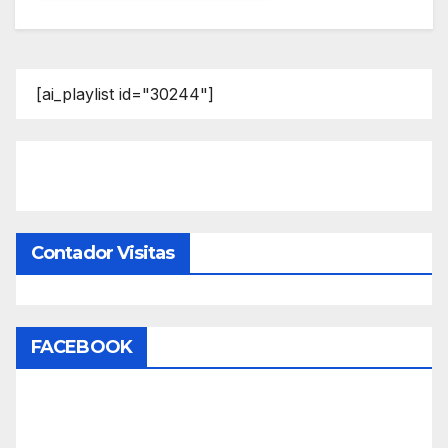
[ai_playlist id="30244"]
Contador Visitas
FACEBOOK