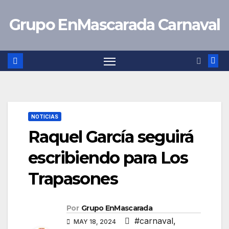
Saltar
Grupo EnMascarada Carnaval
al
contenido
NOTICIAS
Raquel García seguirá
escribiendo para Los
Trapasones
Por
Grupo EnMascarada
#carnaval
,
MAY 18, 2024