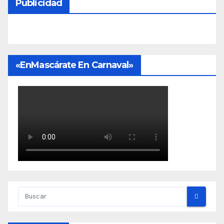
Publicidad
«EnMascárate En Carnaval»