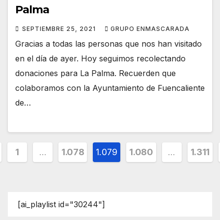
Palma
SEPTIEMBRE 25, 2021
GRUPO ENMASCARADA
Gracias a todas las personas que nos han visitado
en el día de ayer. Hoy seguimos recolectando
donaciones para La Palma. Recuerden que
colaboramos con la Ayuntamiento de Fuencaliente
de…
ginación
1
…
1.078
1.079
1.080
…
1.311
tradas
[ai_playlist id="30244"]