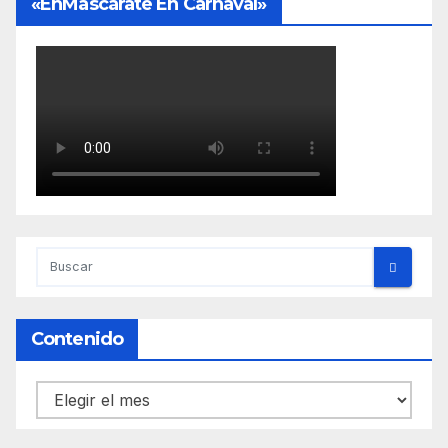
«EnMascárate En Carnaval»
Contenido
Contenido