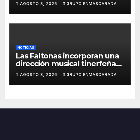
de espera
AGOSTO 8, 2026
GRUPO ENMASCARADA
NOTICIAS
Las Faltonas incorporan una
dirección musical tinerfeña
para afrontar con ilusión el
AGOSTO 8, 2026
GRUPO ENMASCARADA
Carnaval de Lanzarote