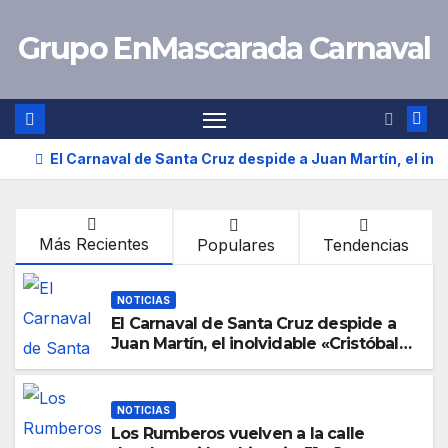
Saltar
Grupo EnMascarada Carnaval
al
contenido
El Carnaval de Santa Cruz despide a Juan Martín, el ino
Más Recientes
Populares
Tendencias
NOTICIAS
El Carnaval de Santa Cruz despide a
Juan Martín, el inolvidable «Cristóbal
Colón»
NOTICIAS
Los Rumberos vuelven a la calle