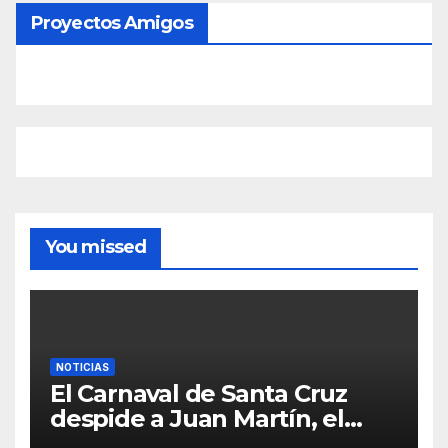
Proyectos Amigos
You missed
NOTICIAS
El Carnaval de Santa Cruz
despide a Juan Martín, el
inolvidable «Cristóbal Colón»