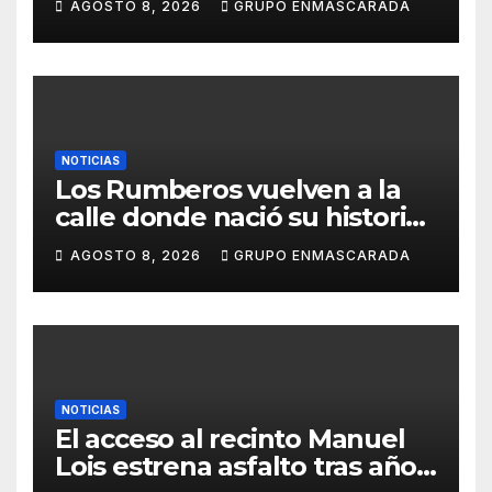
AGOSTO 8, 2026
GRUPO ENMASCARADA
NOTICIAS
Los Rumberos vuelven a la
calle donde nació su historia:
51 años después, el mismo
AGOSTO 8, 2026
GRUPO ENMASCARADA
barrio, el mismo orgullo
NOTICIAS
El acceso al recinto Manuel
Lois estrena asfalto tras años