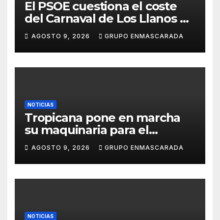
El PSOE cuestiona el coste
del Carnaval de Los Llanos de
Aridane y reclama mayor
AGOSTO 9, 2026
GRUPO ENMASCARADA
control del gasto municipal
NOTICIAS
Tropicana pone en marcha
su maquinaria para el
Carnaval 2027 con los
AGOSTO 9, 2026
GRUPO ENMASCARADA
primeros ensayos de Lucas
Darias
NOTICIAS