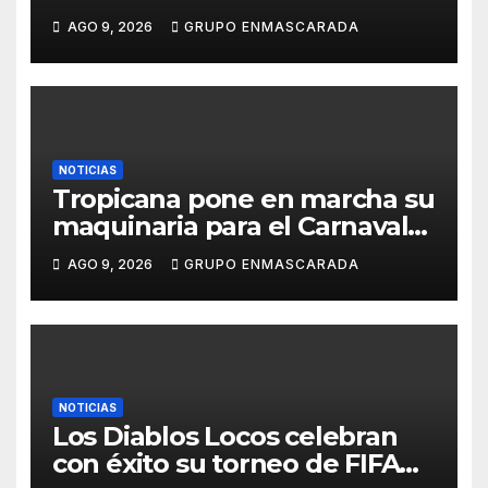
Aridane y reclama mayor
AGO 9, 2026
GRUPO ENMASCARADA
control del gasto municipal
NOTICIAS
Tropicana pone en marcha su
maquinaria para el Carnaval
2027 con los primeros
AGO 9, 2026
GRUPO ENMASCARADA
ensayos de Lucas Darias
NOTICIAS
Los Diablos Locos celebran
con éxito su torneo de FIFA