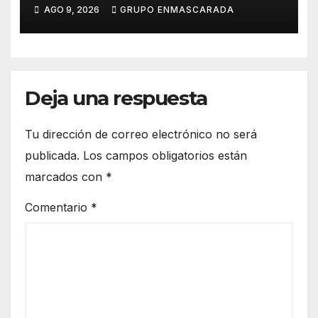
durante el verano
AGO 9, 2026
GRUPO ENMASCARADA
Deja una respuesta
Tu dirección de correo electrónico no será
publicada.
Los campos obligatorios están
marcados con
*
Comentario
*