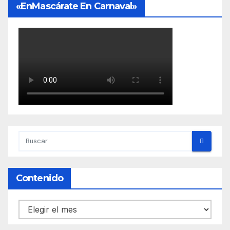
«EnMascárate En Carnaval»
Contenido
Contenido