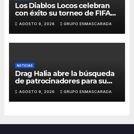
Los Diablos Locos celebran
con éxito su torneo de FIFA
durante el verano
AGOSTO 9, 2026
GRUPO ENMASCARADA
NOTICIAS
Drag Halia abre la búsqueda
de patrocinadores para su
participación en el Carnaval
AGOSTO 9, 2026
GRUPO ENMASCARADA
de Las Palmas de Gran
Canaria 2027