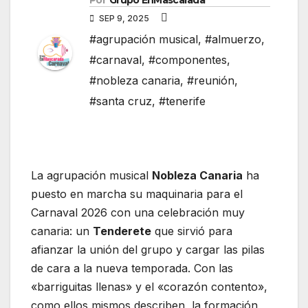
Por
Grupo EnMascarada
SEP 9, 2025
#agrupación musical
,
#almuerzo
,
#carnaval
,
#componentes
,
#nobleza canaria
,
#reunión
,
#santa cruz
,
#tenerife
La agrupación musical
Nobleza Canaria
ha
puesto en marcha su maquinaria para el
Carnaval 2026 con una celebración muy
canaria: un
Tenderete
que sirvió para
afianzar la unión del grupo y cargar las pilas
de cara a la nueva temporada. Con las
«barriguitas llenas» y el «corazón contento»,
como ellos mismos describen, la formación