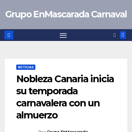
Saltar
Grupo EnMascarada Carnaval
al
contenido
NOTICIAS
Nobleza Canaria inicia
su temporada
carnavalera con un
almuerzo