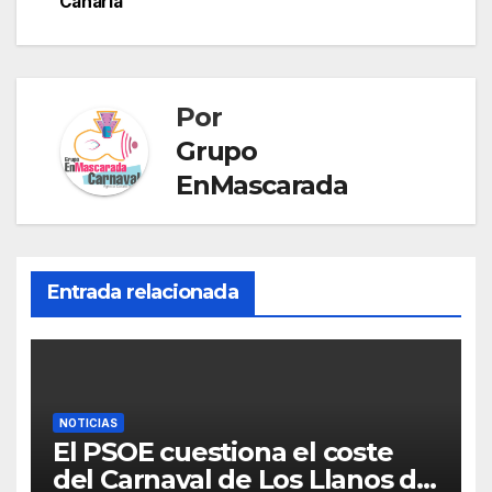
Canaria
e
T
a
r
r
r
a
t
Por
n
i
Grupo
s
r
EnMascarada
l
a
t
e
Entrada relacionada
NOTICIAS
El PSOE cuestiona el coste
del Carnaval de Los Llanos de