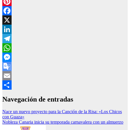
Pinterest
Facebook
X
LinkedIn
Telegram
WhatsApp
Messenger
Google
Translate
Email
Compartir
Navegación de entradas
Nace un nuevo proyecto para la Canción de la Risa: «Los Chicos
con Guaza»
Nobleza Canaria inicia su temporada carnavalera con un almuerzo