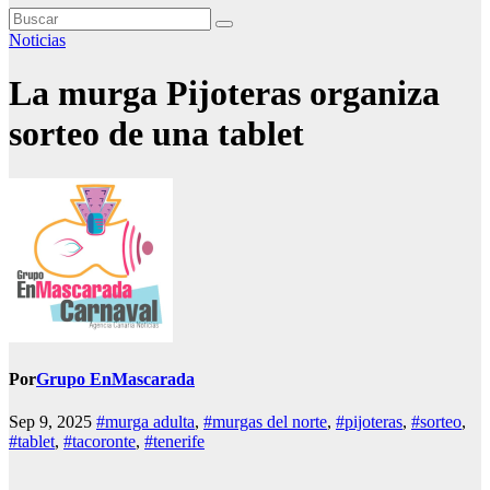
Noticias
La murga Pijoteras organiza
sorteo de una tablet
Por
Grupo EnMascarada
Sep 9, 2025
#murga adulta
,
#murgas del norte
,
#pijoteras
,
#sorteo
,
#tablet
,
#tacoronte
,
#tenerife