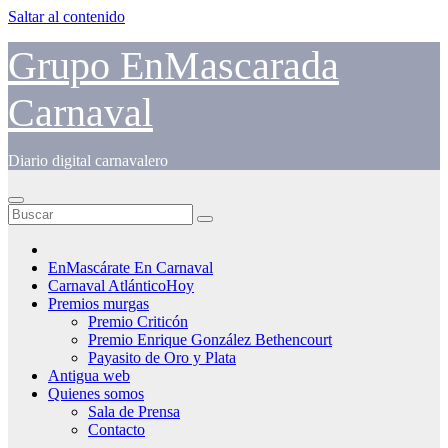
Saltar al contenido
Grupo EnMascarada
Carnaval
Diario digital carnavalero
EnMascárate En Carnaval
Carnaval AtlánticoHoy
Premios murgas
Premio Criticón
Premio Enrique González Bethencourt
Payasito de Oro y Plata
Antigua web
Quienes somos
Sala de Prensa
Contacto