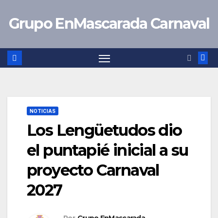
Saltar
Grupo EnMascarada Carnaval
al
contenido
NOTICIAS
Los Lengüetudos dio
el puntapié inicial a su
proyecto Carnaval
2027