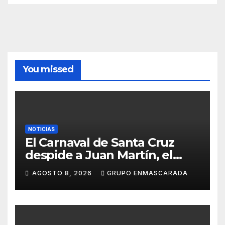
You missed
NOTICIAS
El Carnaval de Santa Cruz
despide a Juan Martín, el
inolvidable «Cristóbal Colón»
AGOSTO 8, 2026
GRUPO ENMASCARADA