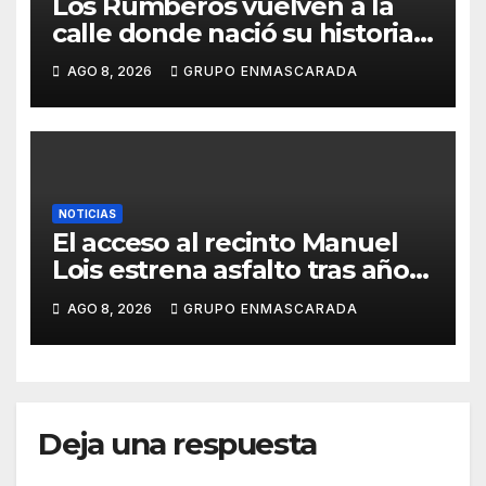
Los Rumberos vuelven a la
calle donde nació su historia:
51 años después, el mismo
AGO 8, 2026
GRUPO ENMASCARADA
barrio, el mismo orgullo
NOTICIAS
El acceso al recinto Manuel
Lois estrena asfalto tras años
de espera
AGO 8, 2026
GRUPO ENMASCARADA
Deja una respuesta