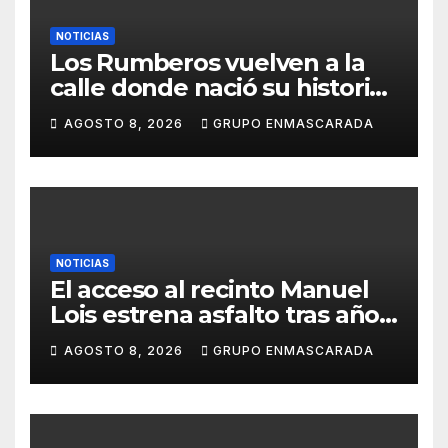
NOTICIAS
Los Rumberos vuelven a la
calle donde nació su historia:
51 años después, el mismo
AGOSTO 8, 2026
GRUPO ENMASCARADA
barrio, el mismo orgullo
NOTICIAS
El acceso al recinto Manuel
Lois estrena asfalto tras años
de espera
AGOSTO 8, 2026
GRUPO ENMASCARADA