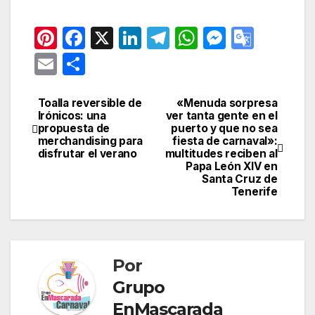
Pi
F
X
Li
T
W
M
G
nt
a
n
el
h
e
o
E
C
er
c
k
e
at
s
o
m
o
e
e
e
gr
s
s
gl
ail
m
Toalla reversible de
«Menuda sorpresa
Navegación
Irónicos: una
ver tanta gente en el
st
b
dI
a
A
e
e
p
propuesta de
puerto y que no sea
de
merchandising para
fiesta de carnaval»:
o
n
m
p
n
Tr
ar
disfrutar el verano
multitudes reciben al
entradas
o
p
g
a
Papa León XIV en
tir
Santa Cruz de
k
er
n
Tenerife
sl
at
e
Por
Grupo
EnMascarada