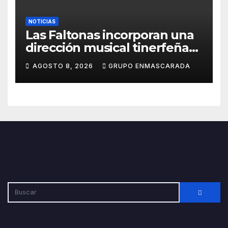
NOTICIAS
Las Faltonas incorporan una
dirección musical tinerfeña
para afrontar con ilusión el
AGOSTO 8, 2026
GRUPO ENMASCARADA
Carnaval de Lanzarote