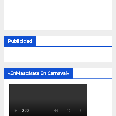
Publicidad
«EnMascárate En Carnaval»