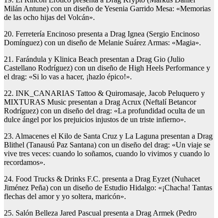
Milán Antune) con un diseño de Yesenia Garrido Mesa: «Memorias
de las ocho hijas del Volcán».
20. Ferretería Encinoso presenta a Drag Ignea (Sergio Encinoso
Domínguez) con un diseño de Melanie Suárez Armas: «Magia».
21. Farándula y Klinica Beach presentan a Drag Gio (Julio
Castellano Rodríguez) con un diseño de High Heels Performance y
el drag: «Si lo vas a hacer, ¡hazlo épico!».
22. INK_CANARIAS Tattoo & Quiromasaje, Jacob Peluquero y
MIXTURAS Music presentan a Drag Acrux (Neftalí Betancor
Rodríguez) con un diseño del drag: «La profundidad oculta de un
dulce ángel por los prejuicios injustos de un triste infierno».
23. Almacenes el Kilo de Santa Cruz y La Laguna presentan a Drag
Blithel (Tanausú Paz Santana) con un diseño del drag: «Un viaje se
vive tres veces: cuando lo soñamos, cuando lo vivimos y cuando lo
recordamos».
24. Food Trucks & Drinks F.C. presenta a Drag Eyzet (Nuhacet
Jiménez Peña) con un diseño de Estudio Hidalgo: «¡Chacha! Tantas
flechas del amor y yo soltera, maricón».
25. Salón Belleza Jared Pascual presenta a Drag Armek (Pedro