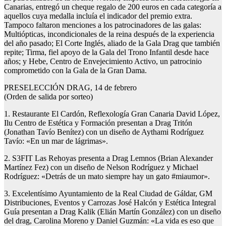
Canarias, entregó un cheque regalo de 200 euros en cada categoría a
aquellos cuya medalla incluía el indicador del premio extra.
Tampoco faltaron menciones a los patrocinadores de las galas:
Multiópticas, incondicionales de la reina después de la experiencia
del año pasado; El Corte Inglés, aliado de la Gala Drag que también
repite; Tirma, fiel apoyo de la Gala del Trono Infantil desde hace
años; y Hebe, Centro de Envejecimiento Activo, un patrocinio
comprometido con la Gala de la Gran Dama.
PRESELECCIÓN DRAG, 14 de febrero
(Orden de salida por sorteo)
1. Restaurante El Cardón, Reflexología Gran Canaria David López,
Ilu Centro de Estética y Formación presentan a Drag Tritón
(Jonathan Tavío Benítez) con un diseño de Aythami Rodríguez
Tavío: «En un mar de lágrimas».
2. S3FIT Las Rehoyas presenta a Drag Lemnos (Brian Alexander
Martínez Fez) con un diseño de Nelson Rodríguez y Michael
Rodríguez: «Detrás de un mato siempre hay un gato #miaumor».
3. Excelentísimo Ayuntamiento de la Real Ciudad de Gáldar, GM
Distribuciones, Eventos y Carrozas José Halcón y Estética Integral
Guía presentan a Drag Kalik (Elián Martín González) con un diseño
del drag, Carolina Moreno y Daniel Guzmán: «La vida es eso que