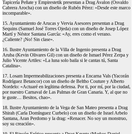
Tapicería Peñate y Empirestetik presentan a Drag Avalon (Osvaldo
Cabrera Arocha) con un diseño de Rubén Pérez: «Desde este marco
incomparable».
15. Ayuntamiento de Arucas y Vervia Asesores presentan a Drag
Sequins (Samuel José Torres Ojeda) con un diseño de Josep López
Martí y Néstor Santana García: «Ay, eres como el verano.
¿Caliente? ¡No! Sin clase».
16. Ilustre Ayuntamiento de la Villa de Ingenio presenta a Drag
Aruba (Kevin Olivares Gil) con un diseño de Ismael Pérez Zerpa y
Julio Vicente Artiles: «La luna solo baila si le cantas tú, Santa
Catalina».
17. Losam Impermeabilizaciones presenta a Encarna Vals (Yacorán
Rodríguez Betancor) con un diseño de Beltho Couture y Alberto
Nordelo: «Actuaré en legítima defensa. Por ti, por mí, por la ciudad,
por nuestro Carnaval de Las Palmas de Gran Canaria. Y, al que no
le guste… Besitos, chao».
18. Ilustre Ayuntamiento de la Vega de San Mateo presenta a Drag
Shirah (Carla Domínguez Curbelo) con un diseño de Israel Arbelo
Santana, Aran Perdomo y la drag: «Renacer. No soy un monstruo,
soy su creación».
19. El Rincón Erótico presenta a Drag Krypto (Markus Daniel