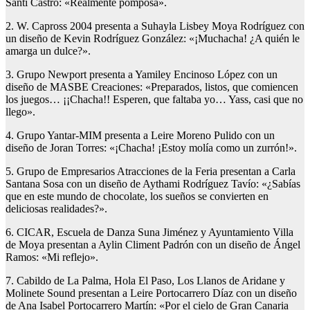
Santi Castro: «Realmente pomposa».
2. W. Capross 2004 presenta a Suhayla Lisbey Moya Rodríguez con
un diseño de Kevin Rodríguez González: «¡Muchacha! ¿A quién le
amarga un dulce?».
3. Grupo Newport presenta a Yamiley Encinoso López con un
diseño de MASBE Creaciones: «Preparados, listos, que comiencen
los juegos… ¡¡Chacha!! Esperen, que faltaba yo… Yass, casi que no
llego».
4. Grupo Yantar-MIM presenta a Leire Moreno Pulido con un
diseño de Joran Torres: «¡Chacha! ¡Estoy molía como un zurrón!».
5. Grupo de Empresarios Atracciones de la Feria presentan a Carla
Santana Sosa con un diseño de Aythami Rodríguez Tavío: «¿Sabías
que en este mundo de chocolate, los sueños se convierten en
deliciosas realidades?».
6. CICAR, Escuela de Danza Suna Jiménez y Ayuntamiento Villa
de Moya presentan a Aylin Climent Padrón con un diseño de Ángel
Ramos: «Mi reflejo».
7. Cabildo de La Palma, Hola El Paso, Los Llanos de Aridane y
Molinete Sound presentan a Leire Portocarrero Díaz con un diseño
de Ana Isabel Portocarrero Martín: «Por el cielo de Gran Canaria