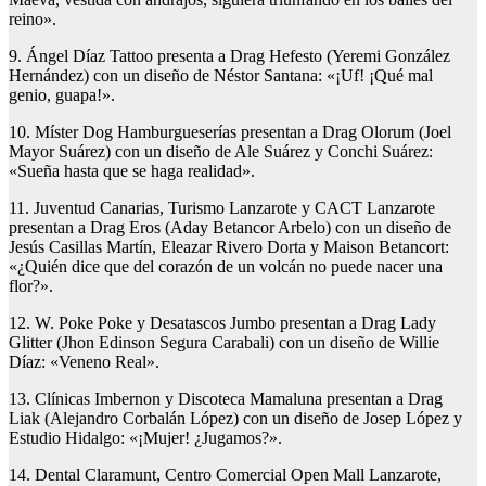
reino».
9. Ángel Díaz Tattoo presenta a Drag Hefesto (Yeremi González
Hernández) con un diseño de Néstor Santana: «¡Uf! ¡Qué mal
genio, guapa!».
10. Míster Dog Hamburgueserías presentan a Drag Olorum (Joel
Mayor Suárez) con un diseño de Ale Suárez y Conchi Suárez:
«Sueña hasta que se haga realidad».
11. Juventud Canarias, Turismo Lanzarote y CACT Lanzarote
presentan a Drag Eros (Aday Betancor Arbelo) con un diseño de
Jesús Casillas Martín, Eleazar Rivero Dorta y Maison Betancort:
«¿Quién dice que del corazón de un volcán no puede nacer una
flor?».
12. W. Poke Poke y Desatascos Jumbo presentan a Drag Lady
Glitter (Jhon Edinson Segura Carabali) con un diseño de Willie
Díaz: «Veneno Real».
13. Clínicas Imbernon y Discoteca Mamaluna presentan a Drag
Liak (Alejandro Corbalán López) con un diseño de Josep López y
Estudio Hidalgo: «¡Mujer! ¿Jugamos?».
14. Dental Claramunt, Centro Comercial Open Mall Lanzarote,