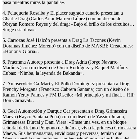
pasa mientras miras la pantalla».
4. Peluquería Rosalba y El placer sagrado canario presentan a
Charlie Drag (Carlos Aitor Marrero López) con un diseño de
Obryan Romero Reyes y del drag: «Bajo el brillo de los circuitos…
Surge esta diva».
5. Carrozas José Halcón presenta a Drag La Tacones (Kevin
Doramas Jiménez Moreno) con un diseño de MASBE Creaciones:
«Honor y Gloria».
6. Fraemma Autorep presenta a Drag Adria (Jorge Navarro
Martínez) con un diseño de Omar Rodríguez y Raquel Martínez
Cubas: «Nimba, la leyenda de Bakanda».
7. Autoservicio Ca’Mari y El Pollo Domínguez presentan a Drag
Frenchy Morgana (Francisco Cabrera Santana) con un diseño de
Ramón Yeray Palmes y FM Diseño: «Mi principio y mi final… RIP
Don Carnaval».
8. Gael Automoción y Darque Car presentan a Drag Grimassira
Maeva (Rayco Santana Peña) con un diseño de Yassira Jurado,
Grimanessa Dúrcal y Dani Viera: «Érase una vez, en un bloque
señorial del lejano Polígono de Jinámar, vivía la princesa Grimassera
Maeva. Sus hermanastras, envidiosas y perversas, temían que
Maeva, vestida con andrajos, siguiera triunfando en los bailes del