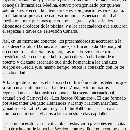
concejala Inmaculada Medina, estuvo protagonizado por quienes
saldrán a escena con la intención de escalar posiciones en el podio,
no faltaron sorpresas que cautivaron por su espectacularidad al
medio millar de personas que ocupó las gradas y los asientos
dispuestos alrededor de la piscina, y a los espectadores que siguieron
el especial a través de Televisión Canaria.
Así, en un momento concreto, los presentadores se acercaron a la
alcaldesa Carolina Darias, a la concejala Inmaculada Medina y al
escenógrafo Carlos Santos quien, tras una breve intervención,
mostró un vídeo en el que la infografía desveló el diseño de un
potente y elegante escenario que rinde homenaje a los antiguos
Juegos de Grecia y, al mismo tiempo, busca la conexión con los de
la actualidad.
A lo largo de la noche, el Carnaval confirmó uno de los talentos que
se suman al cartel musical. Gente de Zona, extraordinarios
representantes de la música cubana en la escena internacional,
actuará en el Carnaval de «Los Juegos Olímpicos». El dúo formado
por Alexander Delgado Hernández y Randy Malcom Martínez,
ganador de 6 Latin Grammy y 12 Latin Billboards, se suma a la
nómina de artistas invitados a las carnestolendas capitalinas.
Los cómplices del Carnaval también estuvieron presentes en la cita.
El patrocinador de la noche, Worten, empresa líder en tecnología en