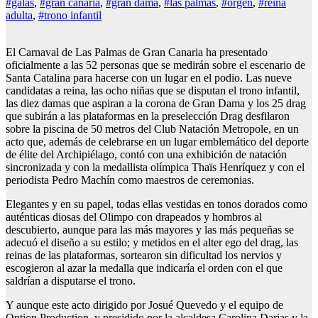
#galas
,
#gran canaria
,
#gran dama
,
#las palmas
,
#orgen
,
#reina
adulta
,
#trono infantil
El Carnaval de Las Palmas de Gran Canaria ha presentado
oficialmente a las 52 personas que se medirán sobre el escenario de
Santa Catalina para hacerse con un lugar en el podio. Las nueve
candidatas a reina, las ocho niñas que se disputan el trono infantil,
las diez damas que aspiran a la corona de Gran Dama y los 25 drag
que subirán a las plataformas en la preselección Drag desfilaron
sobre la piscina de 50 metros del Club Natación Metropole, en un
acto que, además de celebrarse en un lugar emblemático del deporte
de élite del Archipiélago, contó con una exhibición de natación
sincronizada y con la medallista olímpica Thaïs Henríquez y con el
periodista Pedro Machín como maestros de ceremonias.
Elegantes y en su papel, todas ellas vestidas en tonos dorados como
auténticas diosas del Olimpo con drapeados y hombros al
descubierto, aunque para las más mayores y las más pequeñas se
adecuó el diseño a su estilo; y metidos en el alter ego del drag, las
reinas de las plataformas, sortearon sin dificultad los nervios y
escogieron al azar la medalla que indicaría el orden con el que
saldrían a disputarse el trono.
Y aunque este acto dirigido por Josué Quevedo y el equipo de
Option Production, y presidido por la alcaldesa Carolina Darias y la