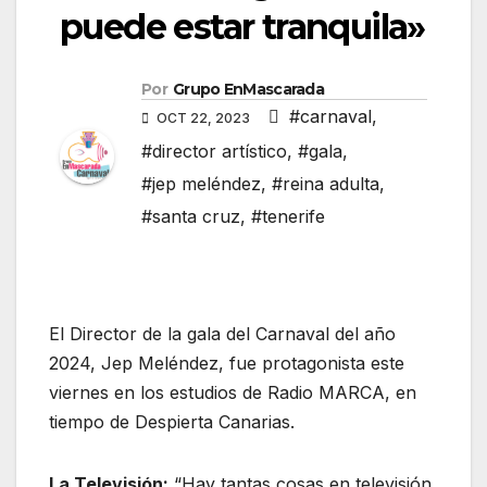
puede estar tranquila»
Por
Grupo EnMascarada
#carnaval
,
OCT 22, 2023
#director artístico
,
#gala
,
#jep meléndez
,
#reina adulta
,
#santa cruz
,
#tenerife
El Director de la gala del Carnaval del año
2024, Jep Meléndez, fue protagonista este
viernes en los estudios de Radio MARCA, en
tiempo de Despierta Canarias.
La Televisión:
“Hay tantas cosas en televisión