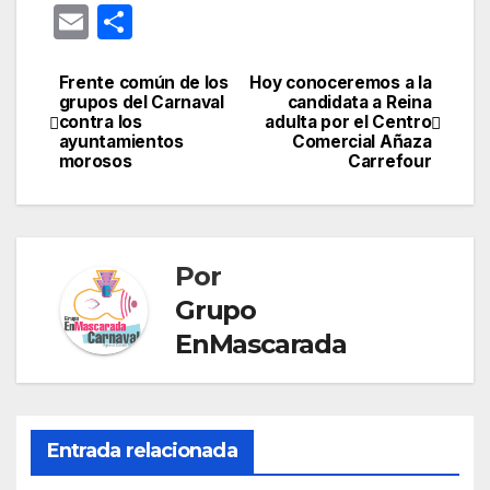
nt
a
n
el
h
e
o
E
C
er
c
k
e
at
s
o
m
o
e
e
e
gr
s
s
gl
ail
m
Frente común de los
Hoy conoceremos a la
Navegación
grupos del Carnaval
candidata a Reina
st
b
dI
a
A
e
e
p
contra los
adulta por el Centro
de
ayuntamientos
Comercial Añaza
o
n
m
p
n
Tr
ar
morosos
Carrefour
entradas
o
p
g
a
tir
k
er
n
sl
Por
at
Grupo
e
EnMascarada
Entrada relacionada