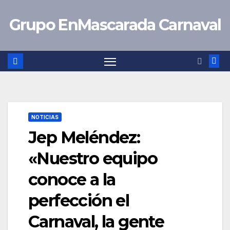
Saltar
Grupo EnMascarada Carnaval
al
contenido
NOTICIAS
Jep Meléndez:
«Nuestro equipo
conoce a la
perfección el
Carnaval, la gente