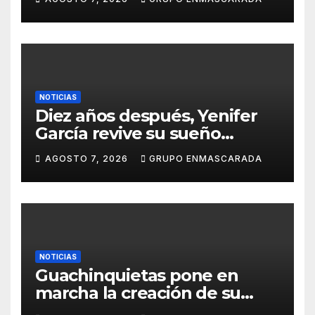
Canaria 2027 en una gala
retransmitida por Televisión
Canaria
NOTICIAS
Diez años después, Yenifer
García revive su sueño
carnavalero en el vídeo de
AGOSTO 7, 2026
GRUPO ENMASCARADA
presentación de San Juan de
la Rambla para el Grand Prix
NOTICIAS
Guachinquietas pone en
marcha la creación de su
repertorio para el Carnaval