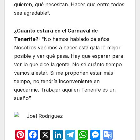
quieren, qué necesitan. Hacer que entre todos
sea agradable”.
¿Cuánto estará en el Carnaval de
Tenerife?:
“No hemos hablado de años.
Nosotros venimos a hacer esta gala lo mejor
posible y ver qué pasa. Hay que esperar para
ver lo que dice la gente. No sé cuánto tiempo
vamos a estar. Si me proponen estar más
tiempo, no tendría inconveniente en
quedarme. Trabajar aquí en Tenerife es un
sueño”.
Joel Rodríguez
Pi
F
X
Li
T
W
M
G