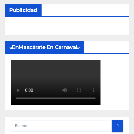
Publicidad
«EnMascárate En Carnaval»