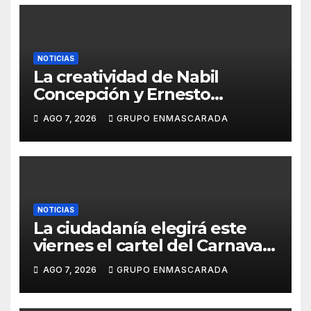
NOTICIAS
La creatividad de Nabil
Concepción y Ernesto
Santana pondrá imagen al
AGO 7, 2026
GRUPO ENMASCARADA
Carnaval 2027
NOTICIAS
La ciudadanía elegirá este
viernes el cartel del Carnaval
de Las Palmas de Gran
AGO 7, 2026
GRUPO ENMASCARADA
Canaria 2027 en una gala
retransmitida por Televisión