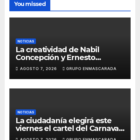
You missed
NOTICIAS
La creatividad de Nabil
Concepción y Ernesto
Santana pondrá imagen al
AGOSTO 7, 2026
GRUPO ENMASCARADA
Carnaval 2027
NOTICIAS
La ciudadanía elegirá este
viernes el cartel del Carnaval
de Las Palmas de Gran
AGOSTO 7, 2026
GRUPO ENMASCARADA