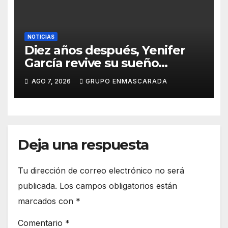
Canaria
NOTICIAS
Diez años después, Yenifer
García revive su sueño
carnavalero en el vídeo de
AGO 7, 2026
GRUPO ENMASCARADA
presentación de San Juan de
la Rambla para el Grand Prix
Deja una respuesta
Tu dirección de correo electrónico no será
publicada.
Los campos obligatorios están
marcados con
*
Comentario
*