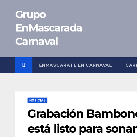
Saltar
Grupo
al
contenido
EnMascarada
Carnaval
ENMASCÁRATE EN CARNAVAL
CAR
NOTICIAS
Grabación Bambones
está listo para sona