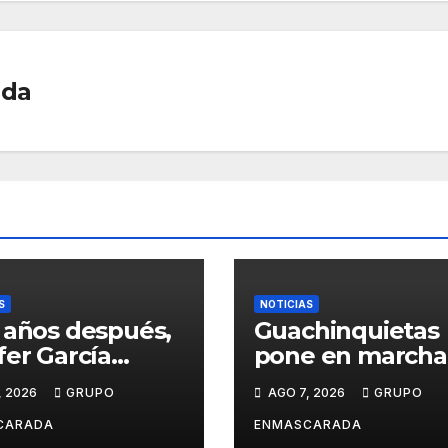
ada
S
NOTICIAS
 años después,
Guachinquietas
fer García
pone en marcha 
ve su sueño
creación de su
, 2026
GRUPO
AGO 7, 2026
GRUPO
avalero en el
repertorio para e
o de
Carnaval 2027
CARADA
ENMASCARADA