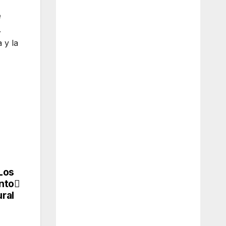
e
.
 y la
 Los
nto
ral