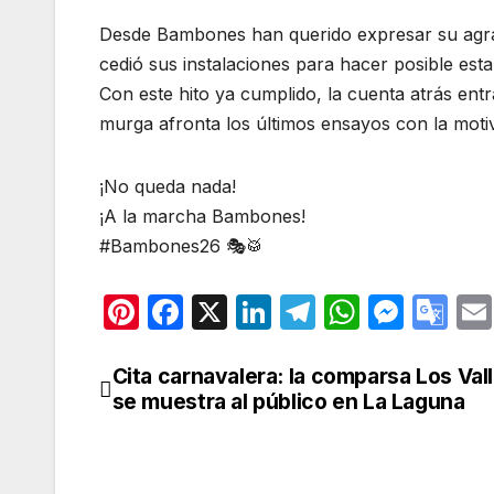
Desde Bambones han querido expresar su agrad
cedió sus instalaciones para hacer posible est
Con este hito ya cumplido, la cuenta atrás entra
murga afronta los últimos ensayos con la motiv
¡No queda nada!
¡A la marcha Bambones!
#Bambones26 🎭🥁
Pi
F
X
Li
T
W
M
G
nt
a
n
el
h
e
o
er
c
k
e
at
s
o
Cita carnavalera: la comparsa Los Vall
Navegación
se muestra al público en La Laguna
e
e
e
gr
s
s
gl
de
st
b
dI
a
A
e
e
entradas
o
n
m
p
n
Tr