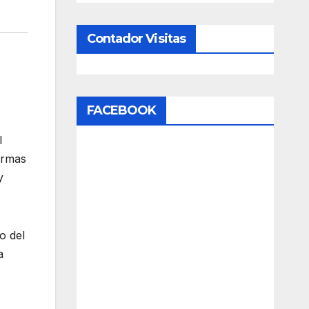
Contador Visitas
FACEBOOK
l
ormas
y
o del
a