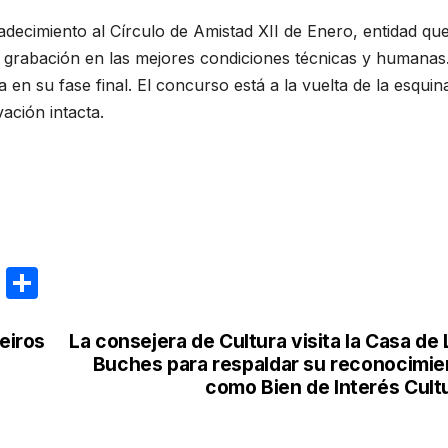
ecimiento al Círculo de Amistad XII de Enero, entidad qu
a grabación en las mejores condiciones técnicas y humanas
 en su fase final. El concurso está a la vuelta de la esquina
ación intacta.
E
C
m
o
ail
m
eiros
La consejera de Cultura visita la Casa de
Buches para respaldar su reconocimie
p
como Bien de Interés Cultu
ar
tir