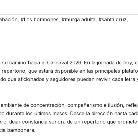
abación
,
#Los bombones
,
#murga adulta
,
#santa cruz
,
u camino hacia el Carnaval 2026. En la jornada de hoy, e
repertorio, que estará disponible en las principales plataf
endo que aficionados y seguidores puedan revivir cada letra 
 ambiente de concentración, compañerismo e ilusión, reflej
do durante los últimos meses. Desde la dirección hasta cad
laro: dejar constancia sonora de un repertorio que promete
ncia bambonera.