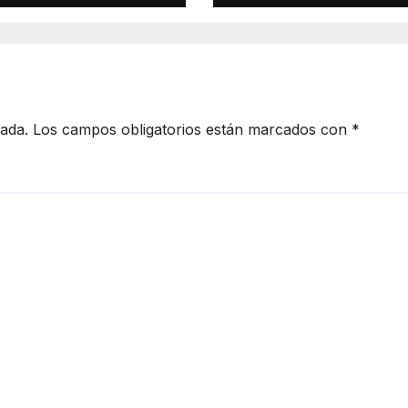
entación de
Juan de la
la para el
d Prix
cada.
Los campos obligatorios están marcados con
*