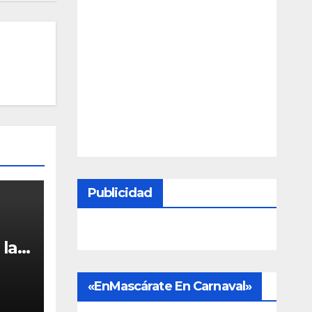
Publicidad
la
l
«EnMascárate En Carnaval»