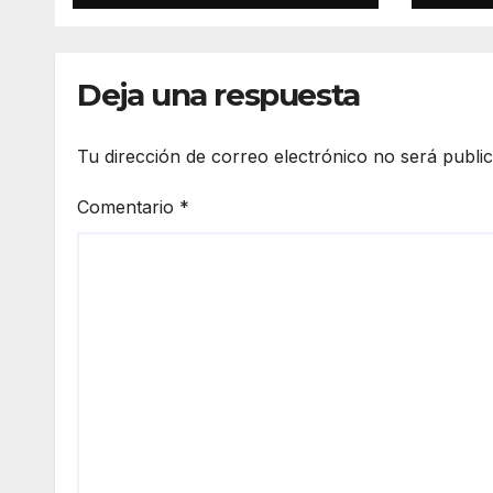
Canaria 2027 en
pres
una gala
San 
retransmitida por
Ramb
Televisión Canaria
Gran
Deja una respuesta
Tu dirección de correo electrónico no será publi
Comentario
*