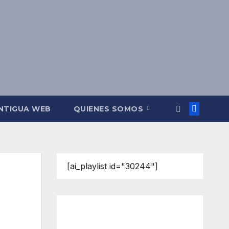
NTIGUA WEB
QUIENES SOMOS
[ai_playlist id="30244"]