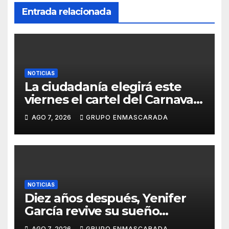
Entrada relacionada
NOTICIAS
La ciudadanía elegirá este
viernes el cartel del Carnaval
de Las Palmas de Gran
AGO 7, 2026
GRUPO ENMASCARADA
Canaria 2027 en una gala
retransmitida por Televisión
Canaria
NOTICIAS
Diez años después, Yenifer
García revive su sueño
carnavalero en el vídeo de
AGO 7, 2026
GRUPO ENMASCARADA