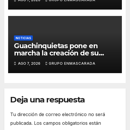
presentación de San Juan de
la Rambla para el Grand Prix
NOTICIAS
Guachinquietas pone en
marcha la creación de su
repertorio para el Carnaval
AGO 7, 2026
GRUPO ENMASCARADA
2027
Deja una respuesta
Tu dirección de correo electrónico no será
publicada.
Los campos obligatorios están