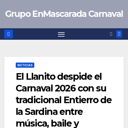
Saltar
Grupo EnMascarada Carnaval
al
contenido
NOTICIAS
El Llanito despide el
Carnaval 2026 con su
tradicional Entierro de
la Sardina entre
música, baile y