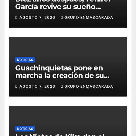
García revive su sueño
carnavalero en el vídeo de
AGOSTO 7, 2026
GRUPO ENMASCARADA
presentación de San Juan de
la Rambla para el Grand Prix
NOTICIAS
Guachinquietas pone en
marcha la creación de su
repertorio para el Carnaval
AGOSTO 7, 2026
GRUPO ENMASCARADA
2027
NOTICIAS