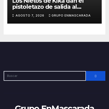
Los Nietos de Kika dan el
pistoletazo de salida al
Carnaval 2027 con el inicio de
AGOSTO 7, 2026
GRUPO ENMASCARADA
sus ensayos
Grupo EnMascarada