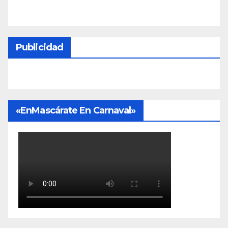
Publicidad
«EnMascárate En Carnaval»