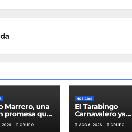
ada
S
NOTICIAS
 Marrero, una
El Tarabingo
n promesa que
Carnavalero ya
e entre la
calienta motore
, 2026
GRUPO
AGO 6, 2026
GRUPO
ca y la pasión
con una nueva