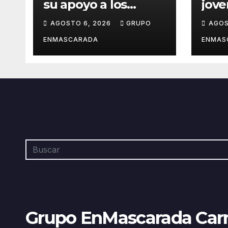
su apoyo a los
jov
artesanos y
crec
AGOSTO 6, 2026
GRUPO
AGOS
diseñadores del
músi
Carnaval de
por 
ENMASCARADA
ENMAS
Tenerife
Grupo EnMascarada Car