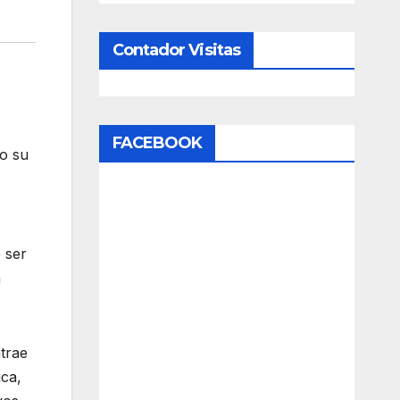
Contador Visitas
FACEBOOK
do su
 ser
a
trae
ica,