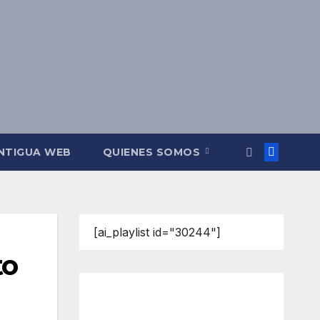
NTIGUA WEB
QUIENES SOMOS
[ai_playlist id="30244"]
to