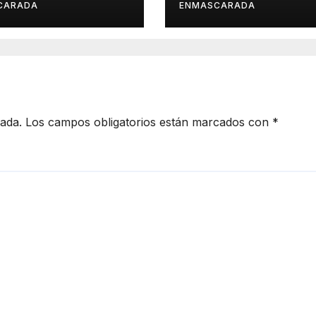
el Carnaval
edición cargada
CARADA
ENMASCARADA
sorpresas
cada.
Los campos obligatorios están marcados con
*