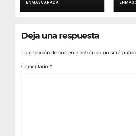
Carnaval de
por 
ENMASCARADA
ENMAS
Tenerife
Deja una respuesta
Tu dirección de correo electrónico no será publi
Comentario
*