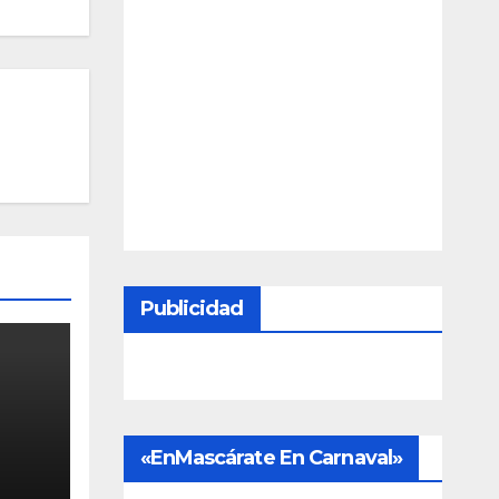
Publicidad
s
«EnMascárate En Carnaval»