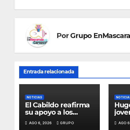
entradas
Por
Grupo EnMascar
Entrada relacionada
NOTICIAS
NOTICIA
El Cabildo reafirma
Hugo
su apoyo a los
jove
artesanos y
crec
AGO 6, 2026
GRUPO
AGO 6
diseñadores del
músi