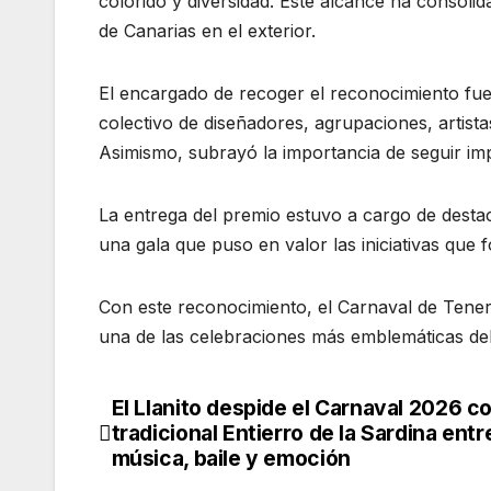
colorido y diversidad. Este alcance ha consol
de Canarias en el exterior.
El encargado de recoger el reconocimiento fue 
colectivo de diseñadores, agrupaciones, artist
Asimismo, subrayó la importancia de seguir imp
La entrega del premio estuvo a cargo de destac
una gala que puso en valor las iniciativas que f
Con este reconocimiento, el Carnaval de Tener
una de las celebraciones más emblemáticas del 
El Llanito despide el Carnaval 2026 c
Navegación
tradicional Entierro de la Sardina entr
de
música, baile y emoción