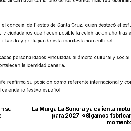
idado al carnaval como uno de los eventos más representati
el concejal de Fiestas de Santa Cruz, quien destacó el es
as y ciudadanos que hacen posible la celebración año tras 
ulsando y protegiendo esta manifestación cultural.
adas personalidades vinculadas al ámbito cultural y social,
ortalecen la identidad canaria.
ife reafirma su posición como referente internacional y c
calendario festivo español.
on su
La Murga La Sonora ya calienta moto
e
para 2027: «Sigamos fabrica
moment