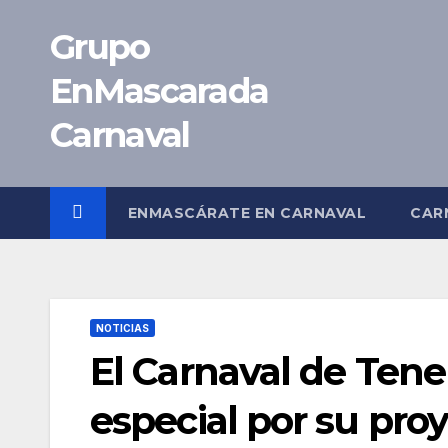
Saltar
Grupo
al
contenido
EnMascarada
Carnaval
ENMASCÁRATE EN CARNAVAL
CAR
NOTICIAS
El Carnaval de Tene
especial por su pro