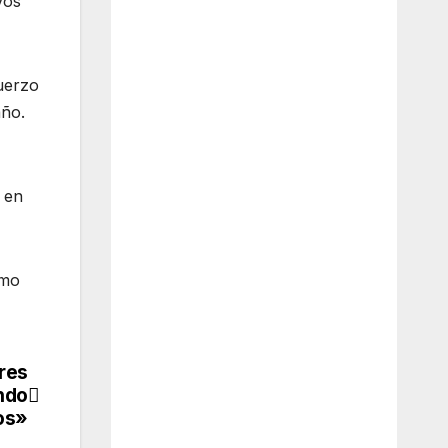
vos
fuerzo
año.
 en
omo
res
ndo
os»