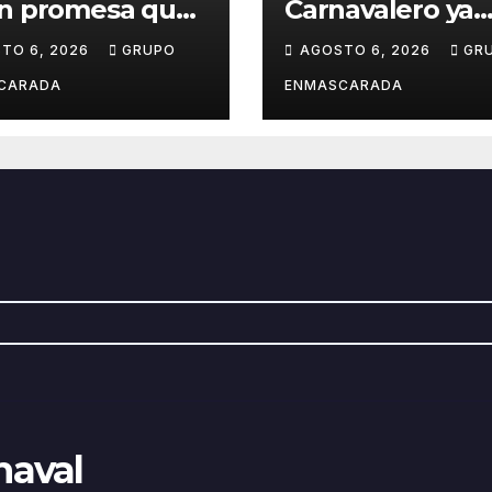
en promesa que
Carnavalero ya
e entre la
calienta motore
TO 6, 2026
GRUPO
AGOSTO 6, 2026
GR
ca y la pasión
con una nueva
el Carnaval
edición cargada
CARADA
ENMASCARADA
sorpresas
naval