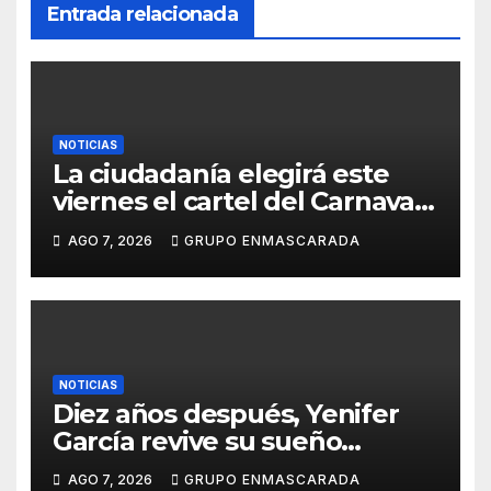
Entrada relacionada
e
NOTICIAS
La ciudadanía elegirá este
viernes el cartel del Carnaval
de Las Palmas de Gran
AGO 7, 2026
GRUPO ENMASCARADA
Canaria 2027 en una gala
retransmitida por Televisión
Canaria
NOTICIAS
Diez años después, Yenifer
García revive su sueño
carnavalero en el vídeo de
AGO 7, 2026
GRUPO ENMASCARADA