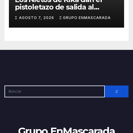
pistoletazo de salida al
Carnaval 2027 con el inicio de
AGOSTO 7, 2026
GRUPO ENMASCARADA
sus ensayos
Grupo EnMascarada