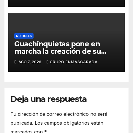
presentación de San Juan de
la Rambla para el Grand Prix
NOTICIAS
Guachinquietas pone en
marcha la creación de su
repertorio para el Carnaval
AGO 7, 2026
GRUPO ENMASCARADA
2027
Deja una respuesta
Tu dirección de correo electrónico no será
publicada.
Los campos obligatorios están
marcados con
*