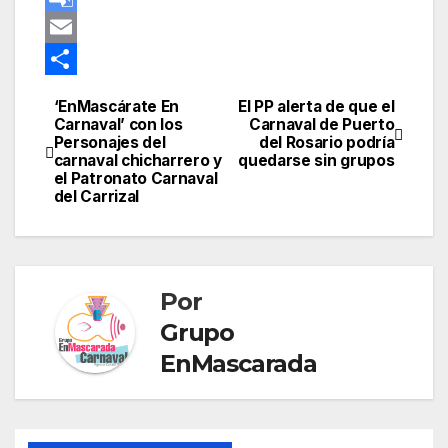
s
o
e
e
a
e
G
t
k
d
g
t
s
o
E
I
r
s
s
o
m
C
‘EnMascárate En
El PP alerta de que el
Navegación
n
a
A
e
g
a
o
Carnaval’ con los
Carnaval de Puerto
Personajes del
del Rosario podría
de
m
p
n
l
i
m
carnaval chicharrero y
quedarse sin grupos
el Patronato Carnaval
p
g
e
l
p
entradas
del Carrizal
e
T
a
r
r
r
a
t
Por
n
i
Grupo
s
r
EnMascarada
l
a
t