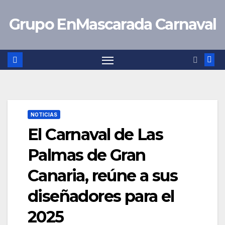
Saltar
Grupo EnMascarada Carnaval
al
contenido
NOTICIAS
El Carnaval de Las
Palmas de Gran
Canaria, reúne a sus
diseñadores para el
2025