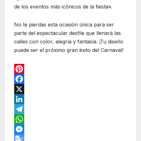
de los eventos más icónicos de la fiesta».
No te pierdas esta ocasión única para ser
parte del espectacular desfile que llenará las
calles con color, alegría y fantasía. ¡Tu diseño
puede ser el próximo gran éxito del Carnaval!
P
i
F
n
a
X
t
c
L
e
e
i
T
r
b
n
e
W
e
o
k
l
h
M