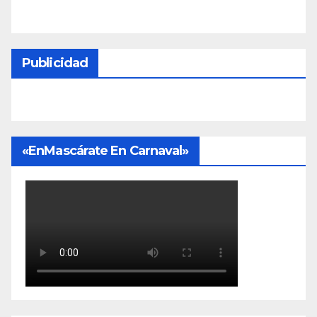
Publicidad
«EnMascárate En Carnaval»