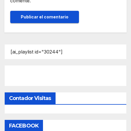
comente.
[ai_playlist id="30244"]
Contador Visitas
FACEBOOK