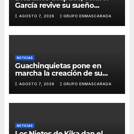
García revive su sueño
carnavalero en el vídeo de
AGOSTO 7, 2026
GRUPO ENMASCARADA
presentación de San Juan de
la Rambla para el Grand Prix
NOTICIAS
Guachinquietas pone en
marcha la creación de su
repertorio para el Carnaval
AGOSTO 7, 2026
GRUPO ENMASCARADA
2027
NOTICIAS
Los Nietos de Kika dan el