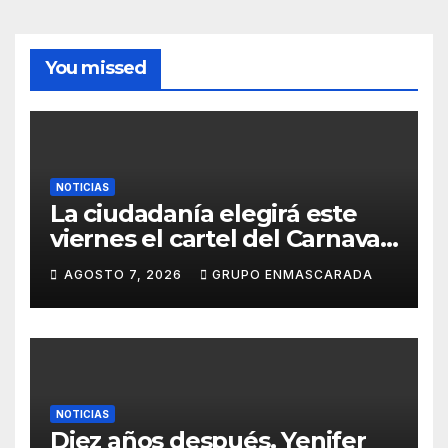
You missed
NOTICIAS
La ciudadanía elegirá este
viernes el cartel del Carnaval
de Las Palmas de Gran
AGOSTO 7, 2026
GRUPO ENMASCARADA
Canaria 2027 en una gala
retransmitida por Televisión
Canaria
NOTICIAS
Diez años después, Yenifer