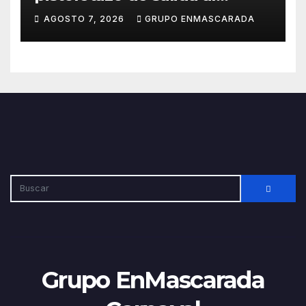
Carnaval 2027 con el inicio de
AGOSTO 7, 2026
GRUPO ENMASCARADA
sus ensayos
Grupo EnMascarada