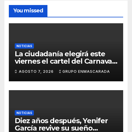
You missed
NOTICIAS
La ciudadanía elegirá este
viernes el cartel del Carnaval
de Las Palmas de Gran
AGOSTO 7, 2026
GRUPO ENMASCARADA
Canaria 2027 en una gala
retransmitida por Televisión
Canaria
NOTICIAS
Diez años después, Yenifer
García revive su sueño