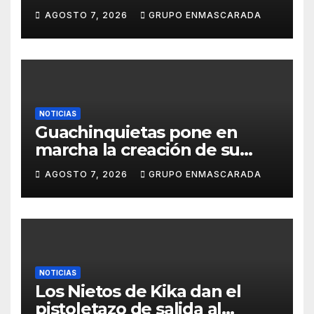
carnavalero en el vídeo de
AGOSTO 7, 2026
GRUPO ENMASCARADA
presentación de San Juan de
la Rambla para el Grand Prix
NOTICIAS
Guachinquietas pone en
marcha la creación de su
repertorio para el Carnaval
AGOSTO 7, 2026
GRUPO ENMASCARADA
2027
NOTICIAS
Los Nietos de Kika dan el
pistoletazo de salida al