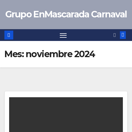
Saltar
Grupo EnMascarada Carnaval
al
contenido
Mes:
noviembre 2024