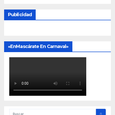
Publicidad
«EnMascárate En Carnaval»