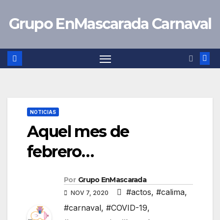
Saltar
Grupo EnMascarada Carnaval
al
contenido
NOTICIAS
Aquel mes de
febrero…
Por
Grupo EnMascarada
#actos
,
#calima
,
NOV 7, 2020
#carnaval
,
#COVID-19
,