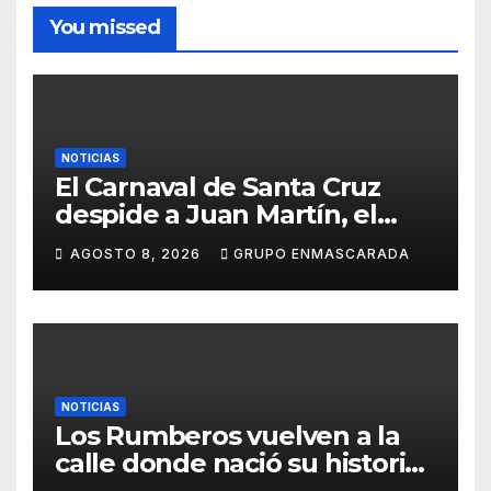
You missed
NOTICIAS
El Carnaval de Santa Cruz
despide a Juan Martín, el
inolvidable «Cristóbal Colón»
AGOSTO 8, 2026
GRUPO ENMASCARADA
NOTICIAS
Los Rumberos vuelven a la
calle donde nació su historia:
51 años después, el mismo