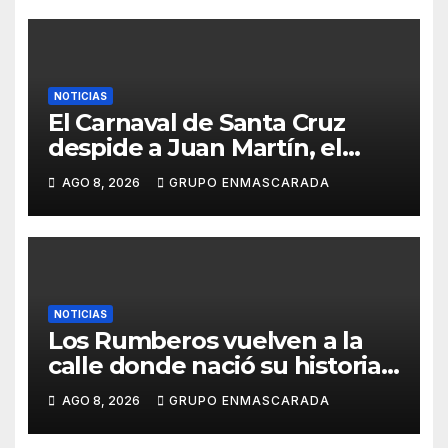
NOTICIAS
El Carnaval de Santa Cruz
despide a Juan Martín, el
inolvidable «Cristóbal Colón»
AGO 8, 2026
GRUPO ENMASCARADA
NOTICIAS
Los Rumberos vuelven a la
calle donde nació su historia:
51 años después, el mismo
AGO 8, 2026
GRUPO ENMASCARADA
barrio, el mismo orgullo