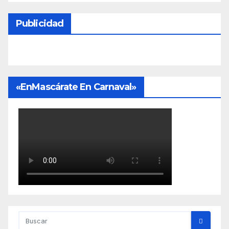
Publicidad
«EnMascárate En Carnaval»