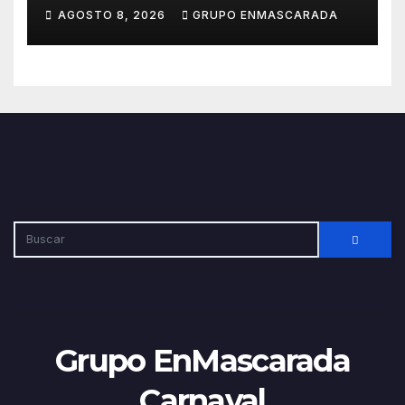
para afrontar con ilusión el
AGOSTO 8, 2026
GRUPO ENMASCARADA
Carnaval de Lanzarote
Grupo EnMascarada
Carnaval