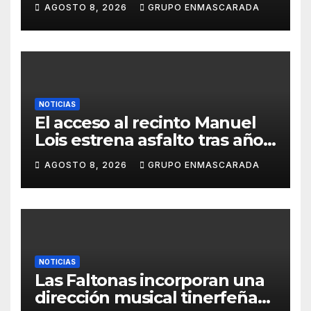
AGOSTO 8, 2026
GRUPO ENMASCARADA
barrio, el mismo orgullo
NOTICIAS
El acceso al recinto Manuel
Lois estrena asfalto tras años
de espera
AGOSTO 8, 2026
GRUPO ENMASCARADA
NOTICIAS
Las Faltonas incorporan una
dirección musical tinerfeña