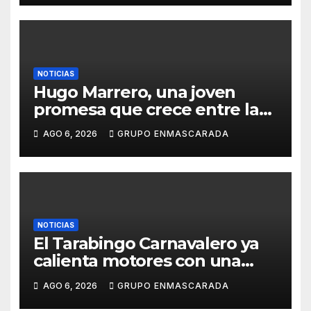
NOTICIAS
Hugo Marrero, una joven
promesa que crece entre la
música y la pasión por el
AGO 6, 2026
GRUPO ENMASCARADA
Carnaval
NOTICIAS
El Tarabingo Carnavalero ya
calienta motores con una
nueva edición cargada de
AGO 6, 2026
GRUPO ENMASCARADA
sorpresas