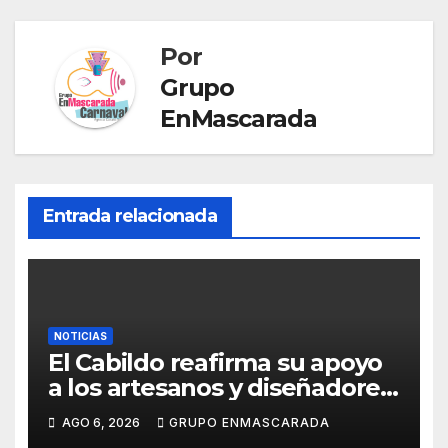
Por
Grupo
EnMascarada
Entrada relacionada
NOTICIAS
El Cabildo reafirma su apoyo
a los artesanos y diseñadores
del Carnaval de Tenerife
AGO 6, 2026
GRUPO ENMASCARADA