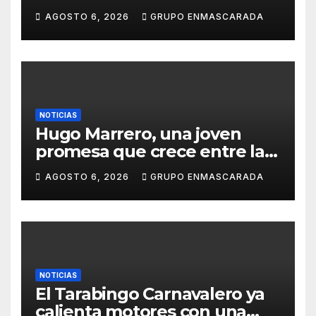
del Carnaval de Tenerife
AGOSTO 6, 2026
GRUPO ENMASCARADA
NOTICIAS
Hugo Marrero, una joven
promesa que crece entre la
música y la pasión por el
AGOSTO 6, 2026
GRUPO ENMASCARADA
Carnaval
NOTICIAS
El Tarabingo Carnavalero ya
calienta motores con una