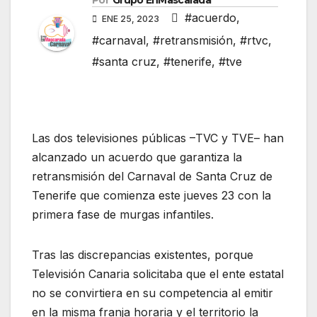
Por
Grupo EnMascarada
#acuerdo
,
ENE 25, 2023
#carnaval
,
#retransmisión
,
#rtvc
,
#santa cruz
,
#tenerife
,
#tve
Las dos televisiones públicas –TVC y TVE– han
alcanzado un acuerdo que garantiza la
retransmisión del Carnaval de Santa Cruz de
Tenerife que comienza este jueves 23 con la
primera fase de murgas infantiles.
Tras las discrepancias existentes, porque
Televisión Canaria solicitaba que el ente estatal
no se convirtiera en su competencia al emitir
en la misma franja horaria y el territorio la