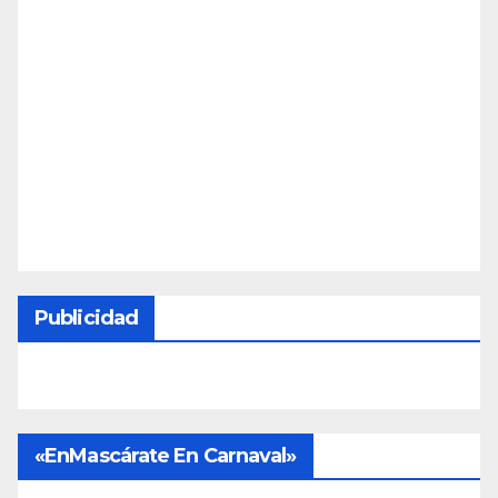
Publicidad
«EnMascárate En Carnaval»