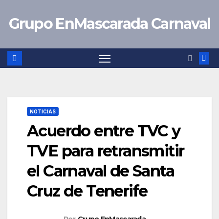
Saltar
Grupo EnMascarada Carnaval
al
contenido
NOTICIAS
Acuerdo entre TVC y
TVE para retransmitir
el Carnaval de Santa
Cruz de Tenerife