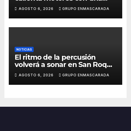
nueva edición cargada de
AGOSTO 6, 2026
GRUPO ENMASCARADA
sorpresas
NOTICIAS
El ritmo de la percusión
volverá a sonar en San Roque
con un taller abierto a todos
AGOSTO 6, 2026
GRUPO ENMASCARADA
los públicos