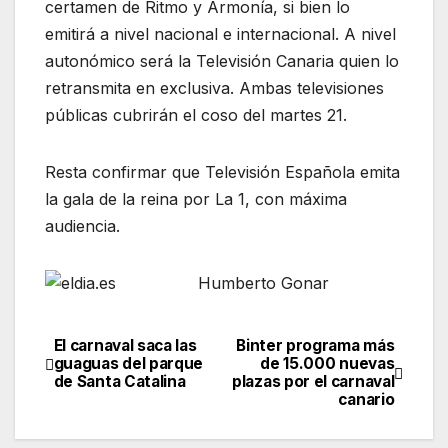
certamen de Ritmo y Armonía, si bien lo
emitirá a nivel nacional e internacional. A nivel
autonómico será la Televisión Canaria quien lo
retransmita en exclusiva. Ambas televisiones
públicas cubrirán el coso del martes 21.
Resta confirmar que Televisión Española emita
la gala de la reina por La 1, con máxima
audiencia.
Humberto Gonar
El carnaval saca las
Binter programa más
Navegación
guaguas del parque
de 15.000 nuevas
de Santa Catalina
plazas por el carnaval
de
canario
entradas