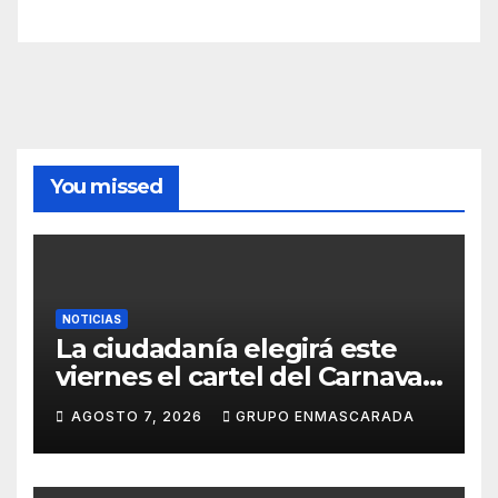
You missed
NOTICIAS
La ciudadanía elegirá este
viernes el cartel del Carnaval
de Las Palmas de Gran
AGOSTO 7, 2026
GRUPO ENMASCARADA
Canaria 2027 en una gala
retransmitida por Televisión
Canaria