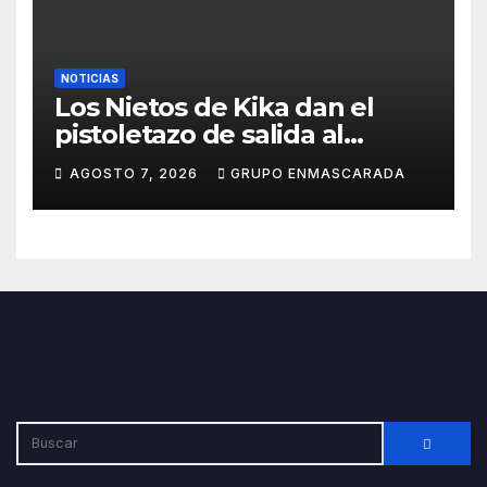
NOTICIAS
Los Nietos de Kika dan el
pistoletazo de salida al
Carnaval 2027 con el inicio de
AGOSTO 7, 2026
GRUPO ENMASCARADA
sus ensayos