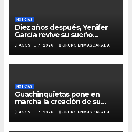
NOTICIAS
Diez años después, Yenifer
García revive su sueño
carnavalero en el vídeo de
AGOSTO 7, 2026
GRUPO ENMASCARADA
presentación de San Juan de
la Rambla para el Grand Prix
NOTICIAS
Guachinquietas pone en
marcha la creación de su
repertorio para el Carnaval
AGOSTO 7, 2026
GRUPO ENMASCARADA
2027