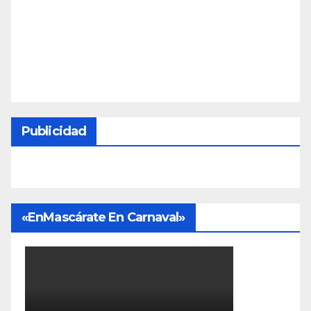
Publicidad
«EnMascárate En Carnaval»