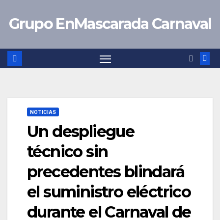
Saltar
Grupo EnMascarada Carnaval
al
contenido
NOTICIAS
Un despliegue
técnico sin
precedentes blindará
el suministro eléctrico
durante el Carnaval de