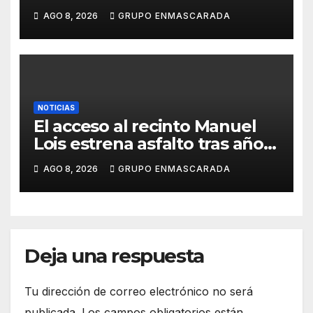
51 años después, el mismo
AGO 8, 2026
GRUPO ENMASCARADA
barrio, el mismo orgullo
NOTICIAS
El acceso al recinto Manuel
Lois estrena asfalto tras años
de espera
AGO 8, 2026
GRUPO ENMASCARADA
Deja una respuesta
Tu dirección de correo electrónico no será
publicada.
Los campos obligatorios están