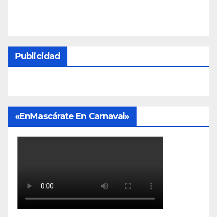
Publicidad
«EnMascárate En Carnaval»