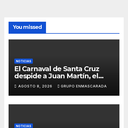
You missed
NOTICIAS
El Carnaval de Santa Cruz
despide a Juan Martín, el
inolvidable «Cristóbal Colón»
AGOSTO 8, 2026
GRUPO ENMASCARADA
NOTICIAS