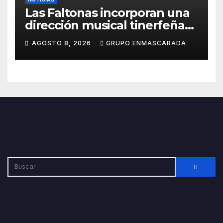
Las Faltonas incorporan una
dirección musical tinerfeña
para afrontar con ilusión el
AGOSTO 8, 2026
GRUPO ENMASCARADA
Carnaval de Lanzarote