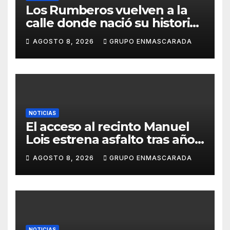
Los Rumberos vuelven a la
calle donde nació su historia:
51 años después, el mismo
AGOSTO 8, 2026
GRUPO ENMASCARADA
barrio, el mismo orgullo
NOTICIAS
El acceso al recinto Manuel
Lois estrena asfalto tras años
de espera
AGOSTO 8, 2026
GRUPO ENMASCARADA
NOTICIAS