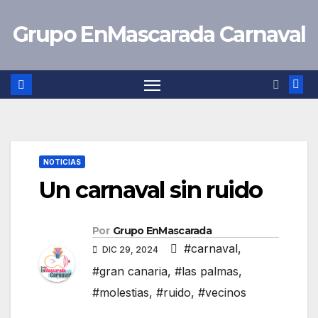
Saltar
Grupo EnMascarada Carnaval
al
contenido
NOTICIAS
Un carnaval sin ruido
Por
Grupo EnMascarada
#carnaval
,
DIC 29, 2024
#gran canaria
,
#las palmas
,
#molestias
,
#ruido
,
#vecinos