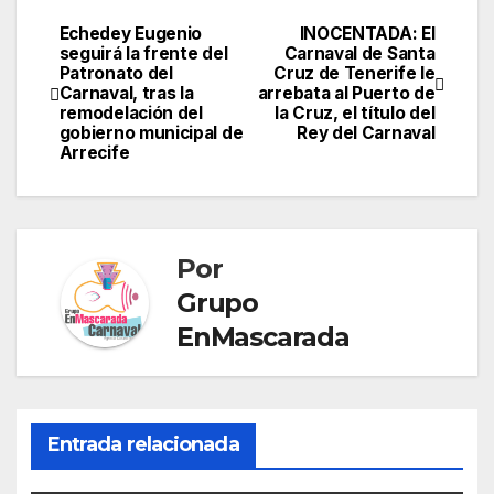
er
c
k
e
at
s
o
m
o
e
e
e
gr
s
s
gl
ail
m
Echedey Eugenio
INOCENTADA: El
Navegación
seguirá la frente del
Carnaval de Santa
st
b
dI
a
A
e
e
p
Patronato del
Cruz de Tenerife le
de
Carnaval, tras la
arrebata al Puerto de
o
n
m
p
n
Tr
ar
remodelación del
la Cruz, el título del
entradas
o
p
g
a
gobierno municipal de
Rey del Carnaval
tir
Arrecife
k
er
n
sl
at
Por
e
Grupo
EnMascarada
Entrada relacionada