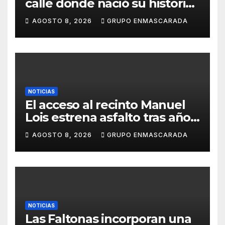
calle donde nació su historia:
51 años después, el mismo
AGOSTO 8, 2026
GRUPO ENMASCARADA
barrio, el mismo orgullo
NOTICIAS
El acceso al recinto Manuel
Lois estrena asfalto tras años
de espera
AGOSTO 8, 2026
GRUPO ENMASCARADA
NOTICIAS
Las Faltonas incorporan una