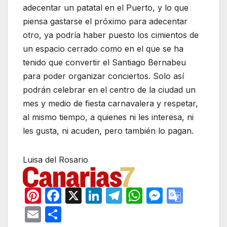
adecentar un patatal en el Puerto, y lo que
piensa gastarse el próximo para adecentar
otro, ya podría haber puesto los cimientos de
un espacio cerrado como en el que se ha
tenido que convertir el Santiago Bernabeu
para poder organizar conciertos. Solo así
podrán celebrar en el centro de la ciudad un
mes y medio de fiesta carnavalera y respetar,
al mismo tiempo, a quienes ni les interesa, ni
les gusta, ni acuden, pero también lo pagan.
Luisa del Rosario
Pi
F
X
Li
T
W
M
G
nt
a
n
el
h
e
o
E
C