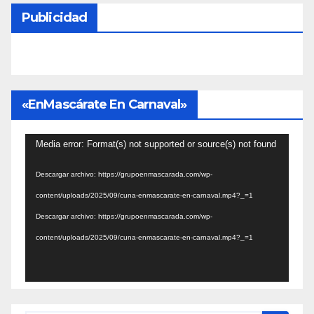
Publicidad
«EnMascárate En Carnaval»
Reproductor
Media error: Format(s) not supported or source(s) not found
de
Descargar archivo: https://grupoenmascarada.com/wp-
vídeo
content/uploads/2025/09/cuna-enmascarate-en-carnaval.mp4?_=1
Descargar archivo: https://grupoenmascarada.com/wp-
content/uploads/2025/09/cuna-enmascarate-en-carnaval.mp4?_=1