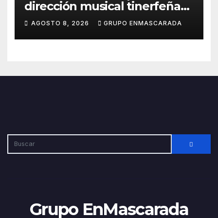
dirección musical tinerfeña
para afrontar con ilusión el
AGOSTO 8, 2026
GRUPO ENMASCARADA
Carnaval de Lanzarote
Grupo EnMascarada