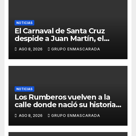
NOTICIAS
El Carnaval de Santa Cruz
despide a Juan Martín, el
inolvidable «Cristóbal Colón»
AGO 8, 2026
GRUPO ENMASCARADA
NOTICIAS
Los Rumberos vuelven a la
calle donde nació su historia:
51 años después, el mismo
AGO 8, 2026
GRUPO ENMASCARADA
barrio, el mismo orgullo