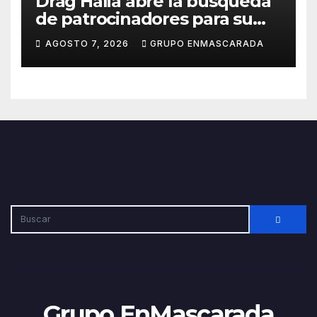
Drag Halia abre la búsqueda
de patrocinadores para su
participación en el Carnaval
AGOSTO 7, 2026
GRUPO ENMASCARADA
de Las Palmas de Gran
Canaria 2027
Grupo EnMascarada