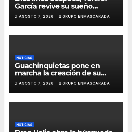
García revive su sueño
carnavalero en el vídeo de
AGOSTO 7, 2026
GRUPO ENMASCARADA
presentación de San Juan de
la Rambla para el Grand Prix
NOTICIAS
Guachinquietas pone en
marcha la creación de su
repertorio para el Carnaval
AGOSTO 7, 2026
GRUPO ENMASCARADA
2027
NOTICIAS