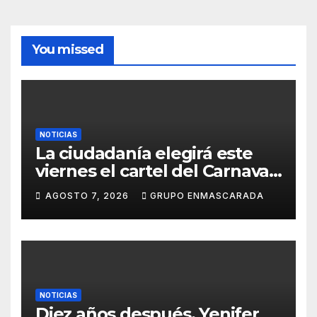
You missed
NOTICIAS
La ciudadanía elegirá este
viernes el cartel del Carnaval
de Las Palmas de Gran
AGOSTO 7, 2026
GRUPO ENMASCARADA
Canaria 2027 en una gala
retransmitida por Televisión
Canaria
NOTICIAS
Diez años después, Yenifer