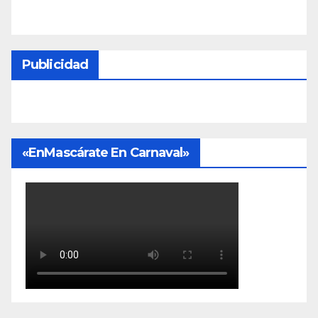
Publicidad
«EnMascárate En Carnaval»