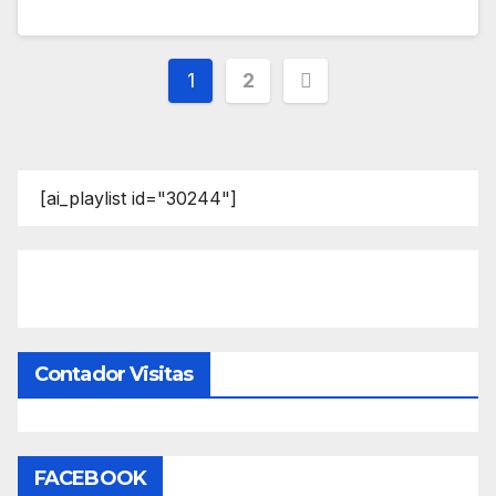
Paginación
1
2
de
entradas
[ai_playlist id="30244"]
Contador Visitas
FACEBOOK