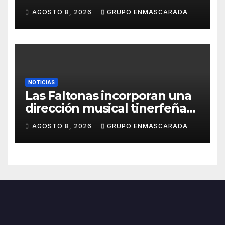
de espera
AGOSTO 8, 2026
GRUPO ENMASCARADA
NOTICIAS
Las Faltonas incorporan una
dirección musical tinerfeña
para afrontar con ilusión el
AGOSTO 8, 2026
GRUPO ENMASCARADA
Carnaval de Lanzarote