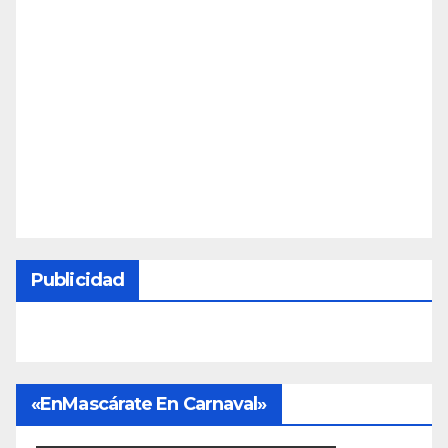
Publicidad
«EnMascárate En Carnaval»