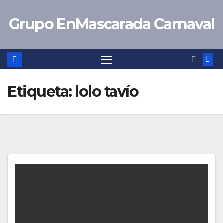
Saltar
Grupo EnMascarada Carnaval
al
contenido
Etiqueta:
lolo tavío