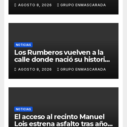
inolvidable «Cristóbal Colón»
AGOSTO 8, 2026
GRUPO ENMASCARADA
NOTICIAS
Los Rumberos vuelven a la
calle donde nació su historia:
51 años después, el mismo
AGOSTO 8, 2026
GRUPO ENMASCARADA
barrio, el mismo orgullo
NOTICIAS
El acceso al recinto Manuel
Lois estrena asfalto tras años