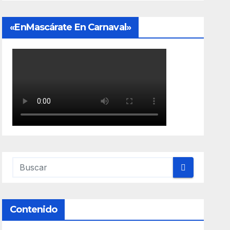
«EnMascárate En Carnaval»
Contenido