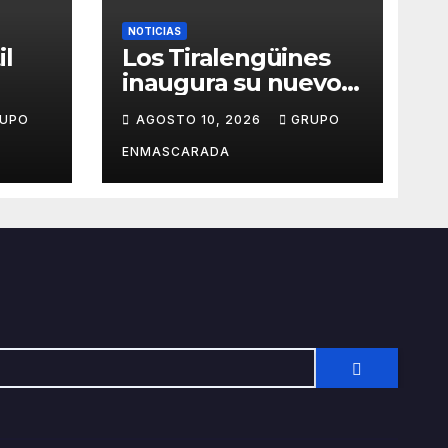
NOTICIAS
il
Los Tiralengüines
inaugura su nuevo
ón
local y comienza su
UPO
AGOSTO 10, 2026
GRUPO
una
camino hacia el
Carnaval 2027
ENMASCARADA
a
uera