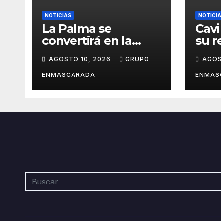
NOTICIAS
NOTICI
La Palma se
Cavi
convertirá en la
su r
capital de la
Carn
AGOSTO 10, 2026
GRUPO
AGOS
percusión con la
Cruz
décima edición del
202
ENMASCARADA
ENMAS
Batucada Fest