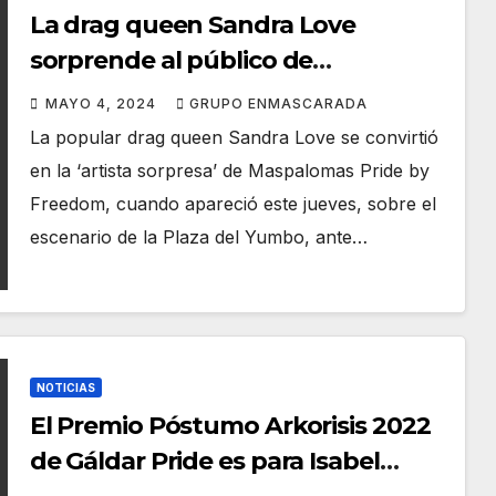
La drag queen Sandra Love
sorprende al público de
Maspalomas Pride, con su
MAYO 4, 2024
GRUPO ENMASCARADA
espectáculo en el escenario del
La popular drag queen Sandra Love se convirtió
Yumbo
en la ‘artista sorpresa’ de Maspalomas Pride by
Freedom, cuando apareció este jueves, sobre el
escenario de la Plaza del Yumbo, ante…
NOTICIAS
El Premio Póstumo Arkorisis 2022
de Gáldar Pride es para Isabel