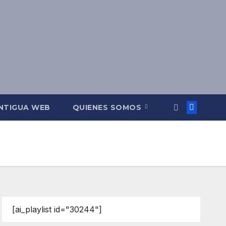
NTIGUA WEB
QUIENES SOMOS
[ai_playlist id="30244"]