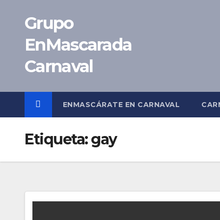
Saltar
Grupo
al
contenido
EnMascarada
Carnaval
ENMASCÁRATE EN CARNAVAL
CAR
Etiqueta:
gay