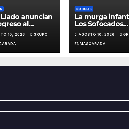
AS
NOTICIAS
 Llado anuncian
La murga infant
egreso al
Los Sofocados
aval de Santa
fortalece la uni
TO 10, 2026
GRUPO
AGOSTO 10, 2026
GR
 de Tenerife
del grupo con 
7
jornada de
CARADA
ENMASCARADA
convivencia en l
playa de Anteq