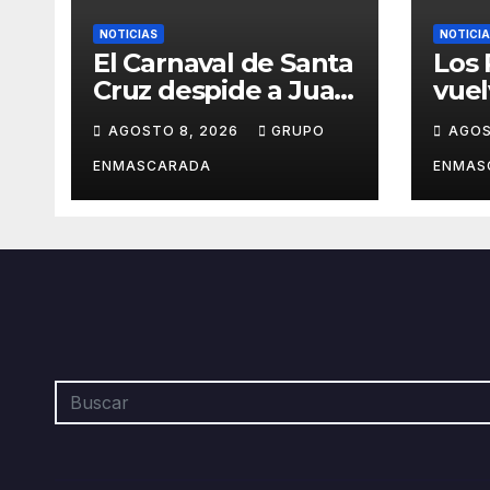
NOTICIAS
NOTICI
El Carnaval de Santa
Los
Cruz despide a Juan
vuel
Martín, el
dond
AGOSTO 8, 2026
GRUPO
AGOS
inolvidable
hist
«Cristóbal Colón»
desp
ENMASCARADA
ENMAS
barr
orgu