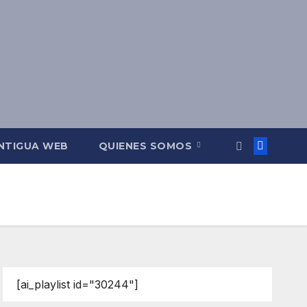
NTIGUA WEB
QUIENES SOMOS
[ai_playlist id="30244"]