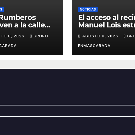
AS
NOTICIAS
 Rumberos
El acceso al rec
ven a la calle
Manuel Lois est
e nació su
asfalto tras año
TO 8, 2026
GRUPO
AGOSTO 8, 2026
GR
oria: 51 años
espera
ués, el mismo
CARADA
ENMASCARADA
io, el mismo
llo