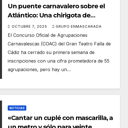
Un puente carnavalero sobre el
Atlántico: Una chirigota de
Tenerife desembarca por primera
OCTUBRE 7, 2025
GRUPO ENMASCARADA
vez en el Falla
El Concurso Oficial de Agrupaciones
Carnavalescas (COAC) del Gran Teatro Falla de
Cádiz ha cerrado su primera semana de
inscripciones con una cifra prometedora de 55
agrupaciones, pero hay un…
NOTICIAS
«Cantar un cuplé con mascarilla, a
un metro y sólo para veinte