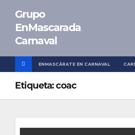
Saltar
Grupo
al
contenido
EnMascarada
Carnaval
ENMASCÁRATE EN CARNAVAL
CAR
Etiqueta:
coac