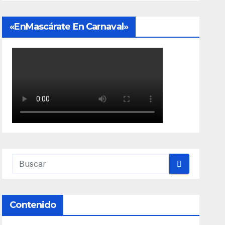
«EnMascárate En Carnaval»
Contenido