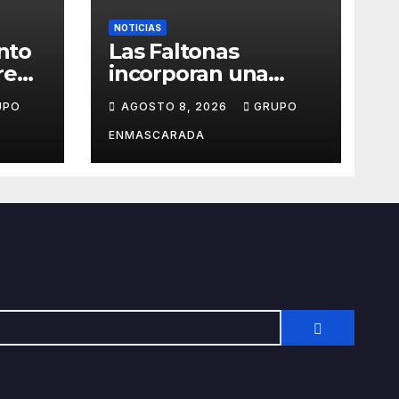
NOTICIAS
into
Las Faltonas
rena
incorporan una
s de
dirección musical
UPO
AGOSTO 8, 2026
GRUPO
tinerfeña para
afrontar con ilusión
ENMASCARADA
el Carnaval de
Lanzarote