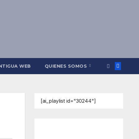
NTIGUA WEB
QUIENES SOMOS
[ai_playlist id="30244"]