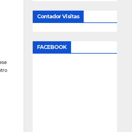
Contador Visitas
FACEBOOK
ese
ntro