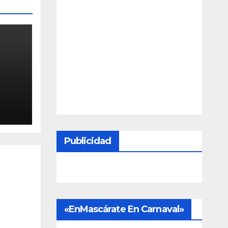
s
 de
Publicidad
«EnMascárate En Carnaval»