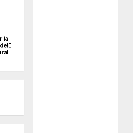
r la
del
ural