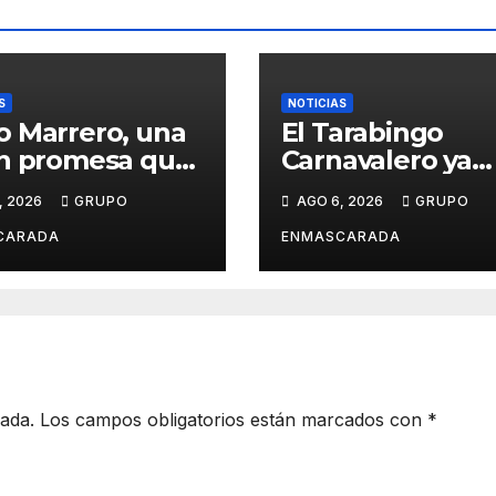
S
NOTICIAS
 Marrero, una
El Tarabingo
n promesa que
Carnavalero ya
e entre la
calienta motore
, 2026
GRUPO
AGO 6, 2026
GRUPO
ca y la pasión
con una nueva
el Carnaval
edición cargada
CARADA
ENMASCARADA
sorpresas
cada.
Los campos obligatorios están marcados con
*