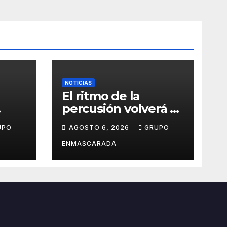
NOTICIAS
El ritmo de la
percusión volverá a
s
sonar en San Roque
UPO
AGOSTO 6, 2026
GRUPO
con un taller abierto
 de
a todos los públicos
ENMASCARADA