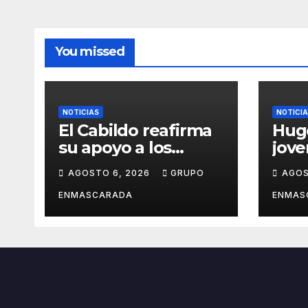
You missed
NOTICIAS
NOTICI
El Cabildo reafirma
Hug
su apoyo a los
jov
artesanos y
crec
AGOSTO 6, 2026
GRUPO
AGOS
diseñadores del
músi
Carnaval de
por 
ENMASCARADA
ENMAS
Tenerife