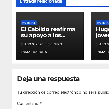
Entrada relacionada
NOTICIAS
NOTICIA
El Cabildo reafirma
Hugo
su apoyo a los
jove
artesanos y
crec
AGO 6, 2026
GRUPO
AGO 6
diseñadores del
músi
Carnaval de
por 
ENMASCARADA
ENMAS
Tenerife
Deja una respuesta
Tu dirección de correo electrónico no será publi
Comentario
*