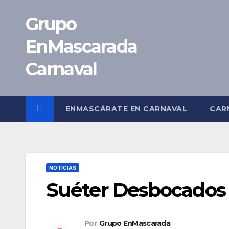
Saltar
Grupo
al
contenido
EnMascarada
Carnaval
ENMASCÁRATE EN CARNAVAL
CAR
NOTICIAS
Suéter Desbocados
Por
Grupo EnMascarada