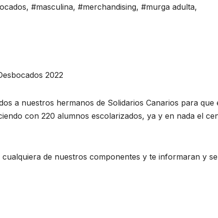
bocados
,
#masculina
,
#merchandising
,
#murga adulta
,
r Desbocados 2022
ados a nuestros hermanos de Solidarios Canarios para que 
ciendo con 220 alumnos escolarizados, ya y en nada el ce
 a cualquiera de nuestros componentes y te informaran y se