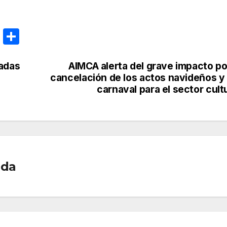
E
C
m
o
ail
m
tadas
AIMCA alerta del grave impacto po
cancelación de los actos navideños y 
p
carnaval para el sector cult
ar
tir
ada