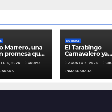
AS
NOTICIAS
o Marrero, una
El Tarabingo
en promesa que
Carnavalero ya
e entre la
calienta motore
TO 6, 2026
GRUPO
AGOSTO 6, 2026
GR
ca y la pasión
con una nueva
el Carnaval
edición cargada
CARADA
ENMASCARADA
sorpresas