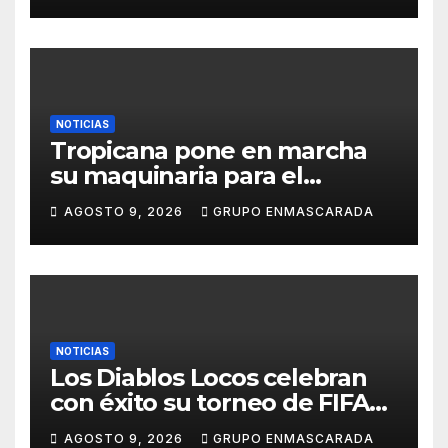
NOTICIAS
Tropicana pone en marcha
su maquinaria para el
Carnaval 2027 con los
AGOSTO 9, 2026
GRUPO ENMASCARADA
primeros ensayos de Lucas
Darias
NOTICIAS
Los Diablos Locos celebran
con éxito su torneo de FIFA
durante el verano
AGOSTO 9, 2026
GRUPO ENMASCARADA