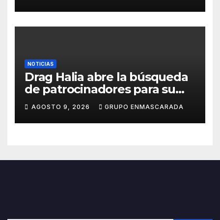
NOTICIAS
Drag Halia abre la búsqueda
de patrocinadores para su
participación en el Carnaval
AGOSTO 9, 2026
GRUPO ENMASCARADA
de Las Palmas de Gran
Canaria 2027