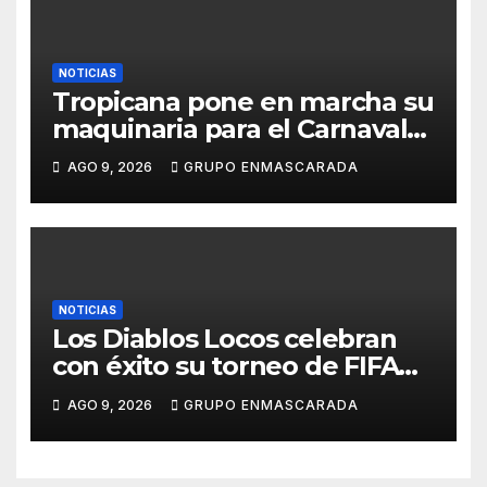
NOTICIAS
Tropicana pone en marcha su
maquinaria para el Carnaval
2027 con los primeros
AGO 9, 2026
GRUPO ENMASCARADA
ensayos de Lucas Darias
NOTICIAS
Los Diablos Locos celebran
con éxito su torneo de FIFA
durante el verano
AGO 9, 2026
GRUPO ENMASCARADA