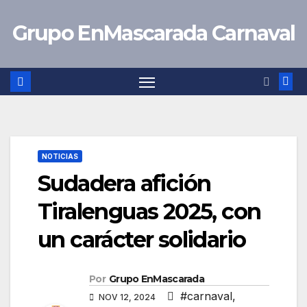
Saltar
Grupo EnMascarada Carnaval
al
contenido
NOTICIAS
Sudadera afición
Tiralenguas 2025, con
un carácter solidario
Por
Grupo EnMascarada
#carnaval
,
NOV 12, 2024