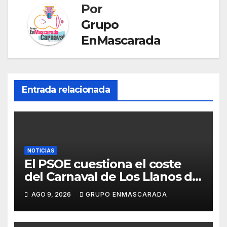
sl
Por
Grupo
at
EnMascarada
e
Entrada relacionada
NOTICIAS
El PSOE cuestiona el coste
del Carnaval de Los Llanos de
Aridane y reclama mayor
AGO 9, 2026
GRUPO ENMASCARADA
control del gasto municipal