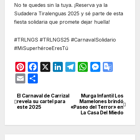
No te quedes sin la tuya. ¡Reserva ya la
Sudadera Tiralenguas 2025 y sé parte de esta
fiesta solidaria que promete dejar huella!
#TRLNGS #TRLNGS25 #CarnavalSolidario
#MiSuperhéroeEresTú
Pi
F
X
Li
T
W
M
G
nt
a
n
el
h
e
o
E
C
er
c
k
e
at
s
o
m
o
e
e
e
gr
s
s
gl
ail
m
El Carnaval de Carrizal
Murga Infantil Los
Navegación
revela su cartel para
Mamelones brindó
st
b
dI
a
A
e
e
p
este 2025
«Paseo del Terror» en
de
La Casa Del Miedo
o
n
m
p
n
Tr
ar
entradas
o
p
g
a
tir
k
er
n