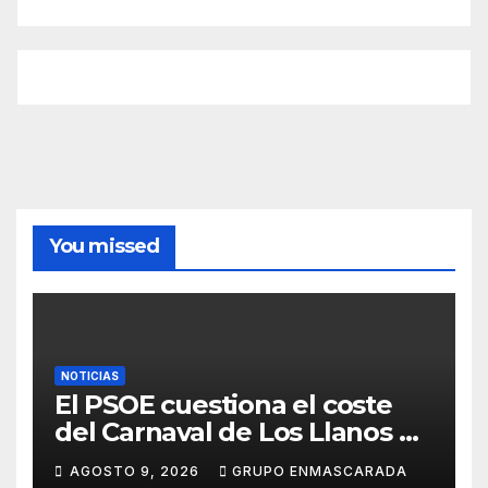
You missed
NOTICIAS
El PSOE cuestiona el coste
del Carnaval de Los Llanos de
Aridane y reclama mayor
AGOSTO 9, 2026
GRUPO ENMASCARADA
control del gasto municipal