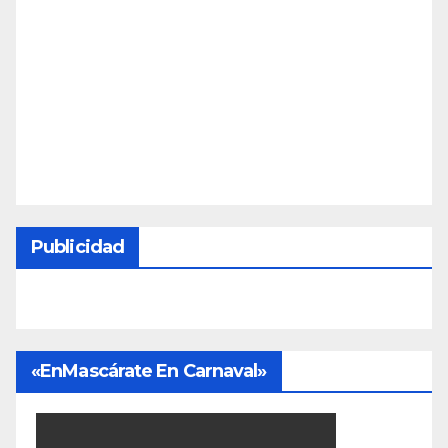
Publicidad
«EnMascárate En Carnaval»