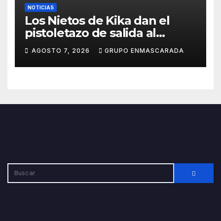
NOTICIAS
Los Nietos de Kika dan el
pistoletazo de salida al
Carnaval 2027 con el inicio de
AGOSTO 7, 2026
GRUPO ENMASCARADA
sus ensayos