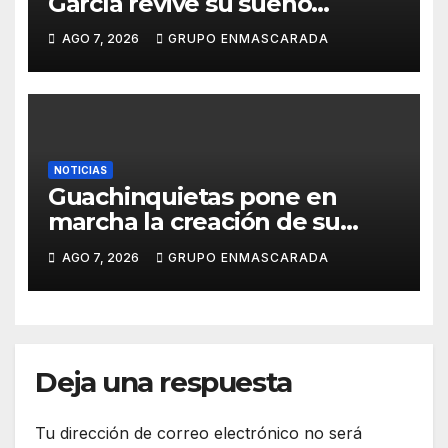
García revive su sueño
carnavalero en el vídeo de
AGO 7, 2026
GRUPO ENMASCARADA
presentación de San Juan de
la Rambla para el Grand Prix
NOTICIAS
Guachinquietas pone en
marcha la creación de su
repertorio para el Carnaval
AGO 7, 2026
GRUPO ENMASCARADA
2027
Deja una respuesta
Tu dirección de correo electrónico no será