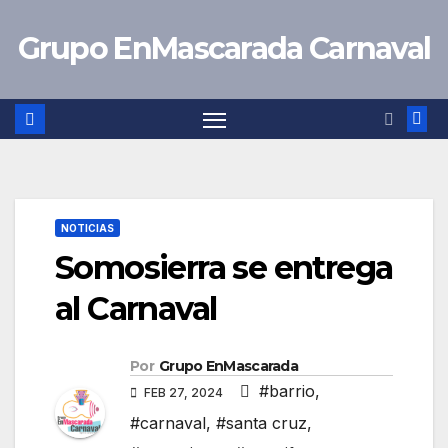
Saltar
Grupo EnMascarada Carnaval
al
contenido
NOTICIAS
Somosierra se entrega
al Carnaval
Por
Grupo EnMascarada
#barrio
,
FEB 27, 2024
#carnaval
,
#santa cruz
,