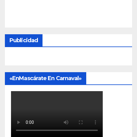
Publicidad
«EnMascárate En Carnaval»