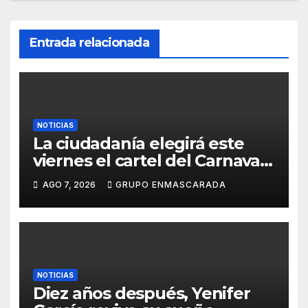
Entrada relacionada
NOTICIAS
La ciudadanía elegirá este
viernes el cartel del Carnaval
de Las Palmas de Gran
AGO 7, 2026
GRUPO ENMASCARADA
Canaria 2027 en una gala
retransmitida por Televisión
Canaria
NOTICIAS
Diez años después, Yenifer