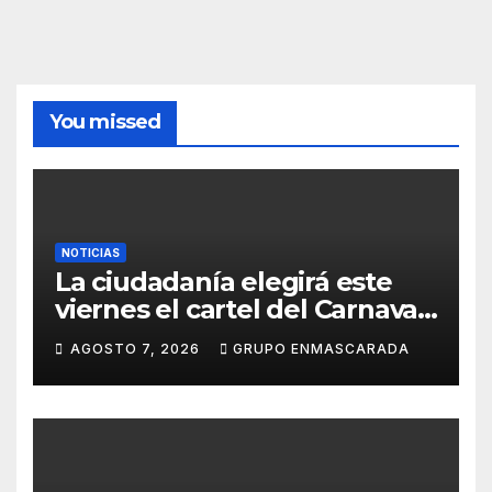
You missed
NOTICIAS
La ciudadanía elegirá este
viernes el cartel del Carnaval
de Las Palmas de Gran
AGOSTO 7, 2026
GRUPO ENMASCARADA
Canaria 2027 en una gala
retransmitida por Televisión
Canaria