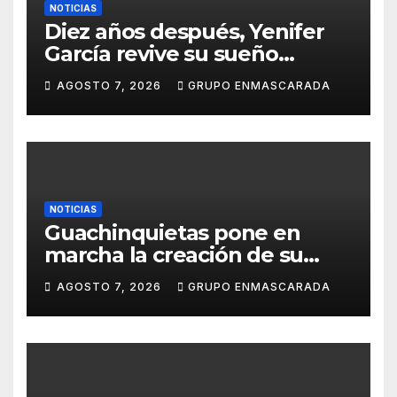
NOTICIAS
Diez años después, Yenifer
García revive su sueño
carnavalero en el vídeo de
AGOSTO 7, 2026
GRUPO ENMASCARADA
presentación de San Juan de
la Rambla para el Grand Prix
NOTICIAS
Guachinquietas pone en
marcha la creación de su
repertorio para el Carnaval
AGOSTO 7, 2026
GRUPO ENMASCARADA
2027