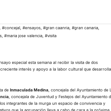
,
#concejal
,
#ensayos
,
#gran caanria
,
#gran canaria
,
s
,
#maria jose valencia
,
#visita
nsayo especial esta semana al recibir la visita de dos
creciente interés y apoyo a la labor cultural que desarroll
ita de
Inmaculada Medina
, concejala del Ayuntamiento de 
encia
, concejala de Juventud y Festejos del Ayuntamiento 
os integrantes de la murga un espacio de convivencia y
ivos que la agrupación lleva a cabo de cara a la próxima