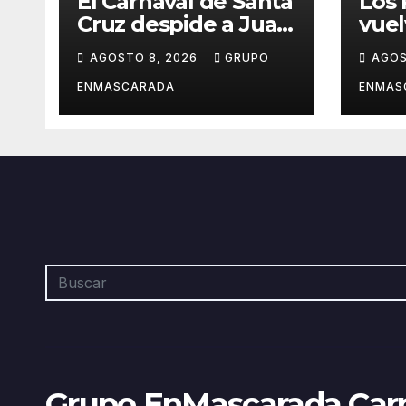
El Carnaval de Santa
Los
Cruz despide a Juan
vuel
Martín, el
dond
AGOSTO 8, 2026
GRUPO
AGOS
inolvidable
hist
«Cristóbal Colón»
desp
ENMASCARADA
ENMAS
barr
orgu
Grupo EnMascarada Car