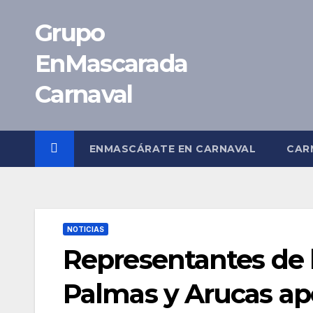
Saltar
Grupo
al
contenido
EnMascarada
Carnaval
ENMASCÁRATE EN CARNAVAL
CAR
NOTICIAS
Representantes de 
Palmas y Arucas ap