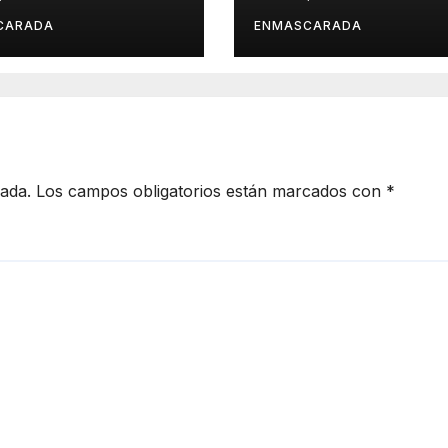
ria: 51 años
espera
ués, el mismo
CARADA
ENMASCARADA
io, el mismo
llo
cada.
Los campos obligatorios están marcados con
*