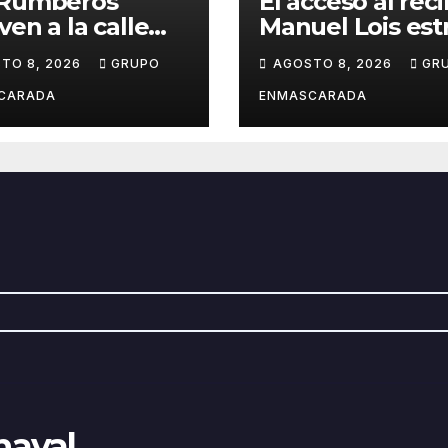
 Rumberos
El acceso al rec
ven a la calle
Manuel Lois est
e nació su
asfalto tras año
TO 8, 2026
GRUPO
AGOSTO 8, 2026
GR
oria: 51 años
espera
ués, el mismo
CARADA
ENMASCARADA
io, el mismo
llo
naval