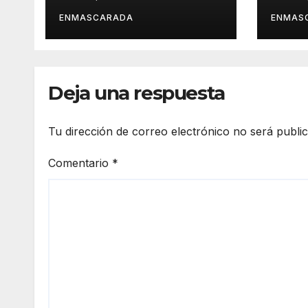
inolvidable
histo
«Cristóbal Colón»
desp
ENMASCARADA
ENMAS
barr
orgu
Deja una respuesta
Tu dirección de correo electrónico no será publi
Comentario
*