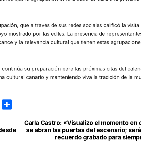
ación, que a través de sus redes sociales calificó la visita
oyo mostrado por las ediles. La presencia de representante
lcance y la relevancia cultural que tienen estas agrupacion
a
continúa su preparación para las próximas citas del calen
a cultural canario y manteniendo viva la tradición de la m
E
C
m
o
ail
m
Carla Castro: «Visualizo el momento en 
 desde
se abran las puertas del escenario; ser
p
recuerdo grabado para siemp