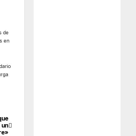
s de
es en
dario
urga
que
á un
re»