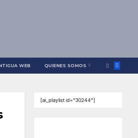
NTIGUA WEB
QUIENES SOMOS
[ai_playlist id="30244"]
s