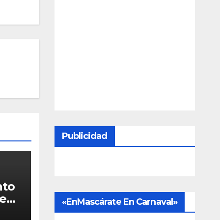
Publicidad
nto
rena
«EnMascárate En Carnaval»
s de