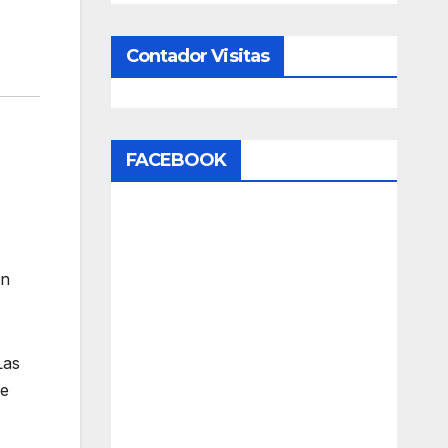
Contador Visitas
FACEBOOK
an
Las
de