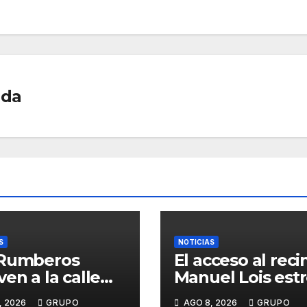
ar
tir
ada
S
NOTICIAS
 Rumberos
El acceso al reci
ven a la calle
Manuel Lois est
e nació su
asfalto tras año
, 2026
GRUPO
AGO 8, 2026
GRUPO