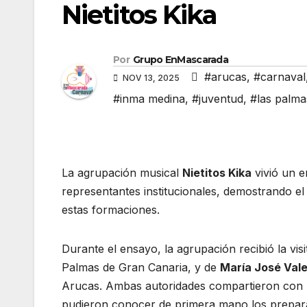
Nietitos Kika
Por
Grupo EnMascarada
#arucas
,
#carnaval
NOV 13, 2025
#inma medina
,
#juventud
,
#las palma
La agrupación musical
Nietitos Kika
vivió un e
representantes institucionales, demostrando el 
estas formaciones.
Durante el ensayo, la agrupación recibió la vis
Palmas de Gran Canaria, y de
María José Val
Arucas. Ambas autoridades compartieron con l
pudieron conocer de primera mano los preparat