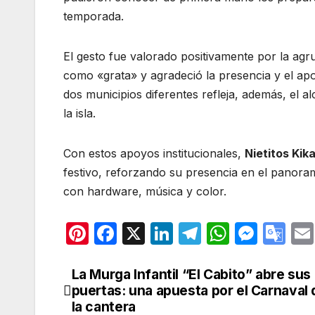
temporada.
El gesto fue valorado positivamente por la agrup
como «grata» y agradeció la presencia y el ap
dos municipios diferentes refleja, además, el a
la isla.
Con estos apoyos institucionales,
Nietitos Kik
festivo, reforzando su presencia en el panoram
con hardware, música y color.
Pi
F
X
Li
T
W
M
G
nt
a
n
el
h
e
o
er
c
k
e
at
s
o
La Murga Infantil “El Cabito” abre sus
Navegación
puertas: una apuesta por el Carnaval
e
e
e
gr
s
s
gl
de
la cantera