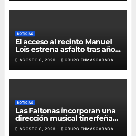
NOTICIAS
El acceso al recinto Manuel
Lois estrena asfalto tras años
de espera
AGOSTO 8, 2026
GRUPO ENMASCARADA
NOTICIAS
Las Faltonas incorporan una
dirección musical tinerfeña
para afrontar con ilusión el
AGOSTO 8, 2026
GRUPO ENMASCARADA
Carnaval de Lanzarote