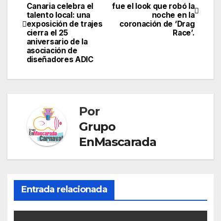
st
b
dI
a
A
e
e
p
Canaria celebra el
fue el look que robó la
de
talento local: una
noche en la
o
n
m
p
n
Tr
ar
exposición de trajes
coronación de ‘Drag
entradas
o
p
g
a
cierra el 25
Race’.
tir
aniversario de la
k
er
n
asociación de
diseñadores ADIC
sl
at
e
Por
Grupo
EnMascarada
Entrada relacionada