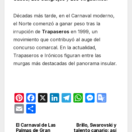
Décadas más tarde, en el Carnaval moderno,
el Norte comenzó a ganar peso tras la
irrupción de
Trapaseros
en 1999, un
movimiento que contribuyó al auge del
concurso comarcal. En la actualidad,
Trapaseros e Irónicos figuran entre las
murgas más destacadas del panorama insular.
Pi
F
X
Li
T
W
M
G
nt
a
n
el
h
e
o
E
C
er
c
k
e
at
s
o
m
o
e
e
e
gr
s
s
gl
ail
m
El Carnaval de Las
Brillo, Swarovski y
Navegación
Palmas de Gran
talento canario: así