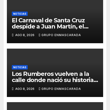
NOTICIAS
El Carnaval de Santa Cruz
despide a Juan Martín, el
inolvidable «Cristóbal Colón»
AGO 8, 2026
GRUPO ENMASCARADA
NOTICIAS
Los Rumberos vuelven a la
calle donde nació su historia:
51 años después, el mismo
AGO 8, 2026
GRUPO ENMASCARADA
barrio, el mismo orgullo