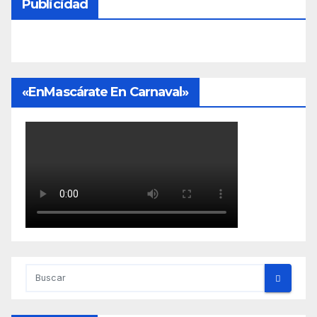
Publicidad
«EnMascárate En Carnaval»