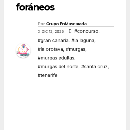
foráneos
Por
Grupo EnMascarada
#concurso
,
DIC 12, 2025
#gran canaria
,
#la laguna
,
#la orotava
,
#murgas
,
#murgas adultas
,
#murgas del norte
,
#santa cruz
,
#tenerife