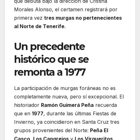
que debuta bajo la dirección de Cristina
Morales Alonso, el certamen registrará por
primera vez
tres murgas no pertenecientes
al Norte de Tenerife
.
Un precedente
histórico que se
remonta a 1977
La participación de murgas foráneas no es
completamente nueva, pero sí excepcional. El
historiador
Ramón Guimerá Peña
recuerda
que en
1977
, durante las últimas Fiestas de
Invierno, ya coincidieron en Santa Cruz tres
grupos provenientes del Norte:
Peña El
Casco
,
Los Cangrejos
y
Los Virgueritos
.