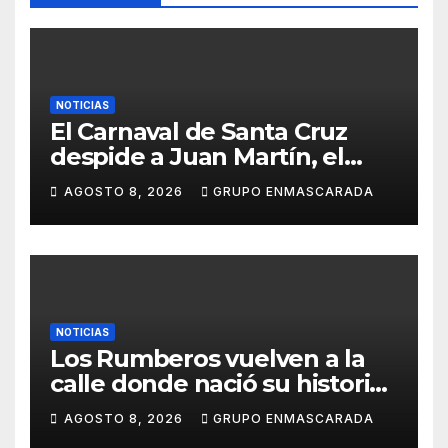
NOTICIAS
El Carnaval de Santa Cruz
despide a Juan Martín, el
inolvidable «Cristóbal Colón»
AGOSTO 8, 2026
GRUPO ENMASCARADA
NOTICIAS
Los Rumberos vuelven a la
calle donde nació su historia:
51 años después, el mismo
AGOSTO 8, 2026
GRUPO ENMASCARADA
barrio, el mismo orgullo