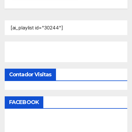
[ai_playlist id="30244"]
Contador Visitas
FACEBOOK