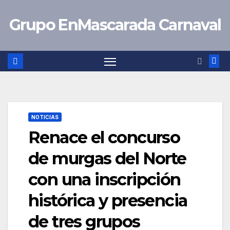
Saltar
Grupo EnMascarada Carnaval
al
contenido
NOTICIAS
Renace el concurso
de murgas del Norte
con una inscripción
histórica y presencia
de tres grupos