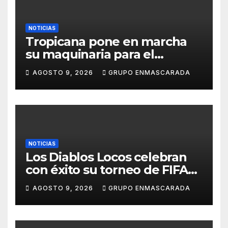
NOTICIAS
Tropicana pone en marcha
su maquinaria para el
Carnaval 2027 con los
AGOSTO 9, 2026
GRUPO ENMASCARADA
primeros ensayos de Lucas
Darias
NOTICIAS
Los Diablos Locos celebran
con éxito su torneo de FIFA
durante el verano
AGOSTO 9, 2026
GRUPO ENMASCARADA