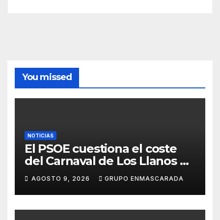
You missed
NOTICIAS
El PSOE cuestiona el coste
del Carnaval de Los Llanos de
Aridane y reclama mayor
AGOSTO 9, 2026
GRUPO ENMASCARADA
control del gasto municipal