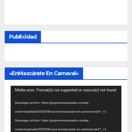
Publicidad
«EnMascárate En Carnaval»
Reproductor
Media error: Format(s) not supported or source(s) not found
de
Descargar archivo: https://grupoenmascarada.com/wp-
vídeo
content/uploads/2025/09/cuna-enmascarate-en-carnaval.mp4?_=1
Descargar archivo: https://grupoenmascarada.com/wp-
content/uploads/2025/09/cuna-enmascarate-en-carnaval.mp4?_=1