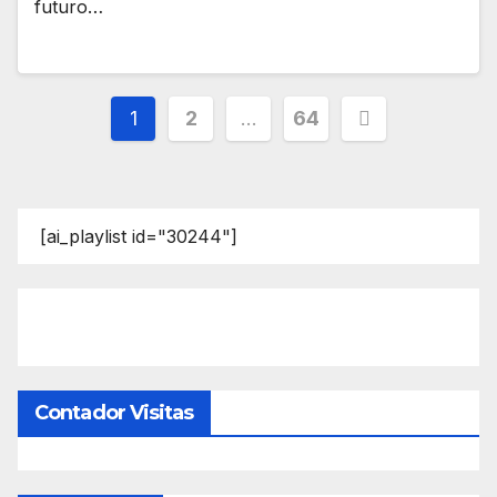
futuro…
Paginación
1
2
…
64
de
entradas
[ai_playlist id="30244"]
Contador Visitas