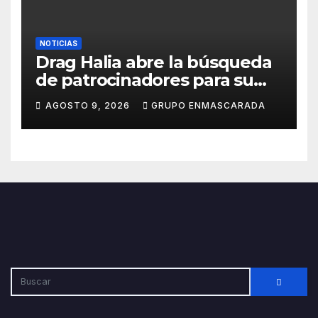
NOTICIAS
Drag Halia abre la búsqueda
de patrocinadores para su
participación en el Carnaval
AGOSTO 9, 2026
GRUPO ENMASCARADA
de Las Palmas de Gran
Canaria 2027