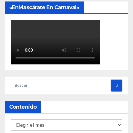
«EnMascárate En Carnaval»
Contenido
Contenido