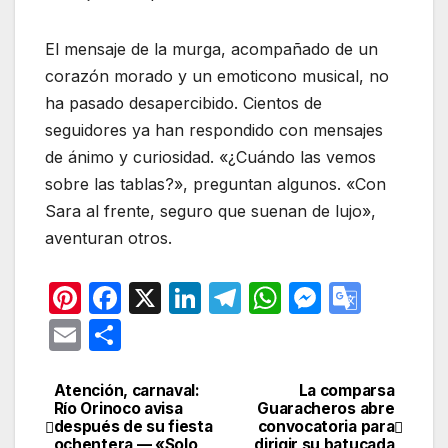
El mensaje de la murga, acompañado de un
corazón morado y un emoticono musical, no
ha pasado desapercibido. Cientos de
seguidores ya han respondido con mensajes
de ánimo y curiosidad. «¿Cuándo las vemos
sobre las tablas?», preguntan algunos. «Con
Sara al frente, seguro que suenan de lujo»,
aventuran otros.
Pi
F
X
Li
T
W
M
G
nt
a
n
el
h
e
o
E
C
er
c
k
e
at
s
o
m
o
e
e
e
gr
s
s
gl
ail
m
Atención, carnaval:
La comparsa
Navegación
Río Orinoco avisa
Guaracheros abre
st
b
dI
a
A
e
e
p
después de su fiesta
convocatoria para
de
ochentera — «Solo
dirigir su batucada