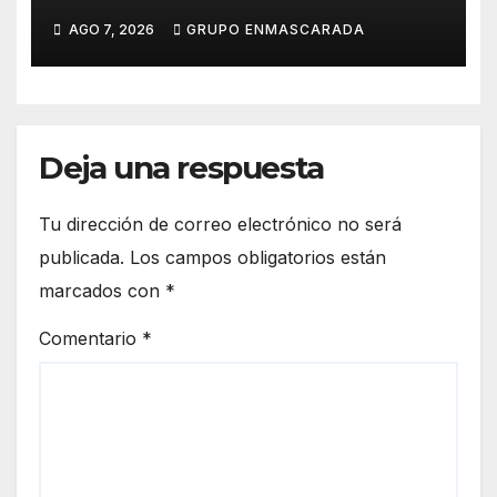
carnavalero en el vídeo de
AGO 7, 2026
GRUPO ENMASCARADA
presentación de San Juan de
la Rambla para el Grand Prix
Deja una respuesta
Tu dirección de correo electrónico no será
publicada.
Los campos obligatorios están
marcados con
*
Comentario
*