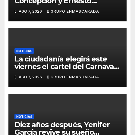
Concepción y Ernesto
Santana pondrá imagen al
AGO 7, 2026
GRUPO ENMASCARADA
Carnaval 2027
NOTICIAS
La ciudadanía elegirá este
viernes el cartel del Carnaval
de Las Palmas de Gran
AGO 7, 2026
GRUPO ENMASCARADA
Canaria 2027 en una gala
retransmitida por Televisión
Canaria
NOTICIAS
Diez años después, Yenifer
García revive su sueño