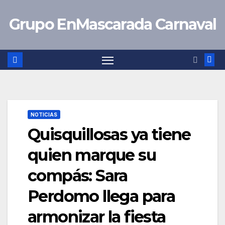
Saltar
Grupo EnMascarada Carnaval
al
contenido
NOTICIAS
Quisquillosas ya tiene
quien marque su
compás: Sara
Perdomo llega para
armonizar la fiesta