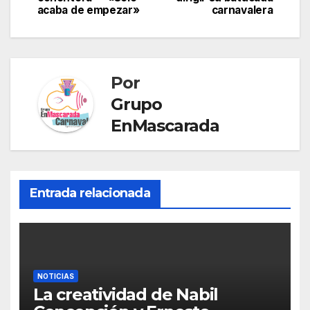
o
n
m
p
n
Tr
ar
acaba de empezar»
carnavalera
entradas
o
p
g
a
tir
k
er
n
sl
Por
at
Grupo
e
EnMascarada
Entrada relacionada
NOTICIAS
La creatividad de Nabil