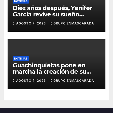
NOTICIAS
Diez años después, Yenifer
García revive su sueño
carnavalero en el vídeo de
AGOSTO 7, 2026
GRUPO ENMASCARADA
presentación de San Juan de
la Rambla para el Grand Prix
NOTICIAS
Guachinquietas pone en
marcha la creación de su
repertorio para el Carnaval
AGOSTO 7, 2026
GRUPO ENMASCARADA
2027