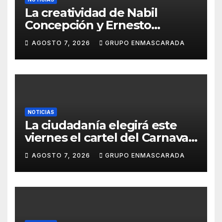
La creatividad de Nabil
Concepción y Ernesto
Santana pondrá imagen al
AGOSTO 7, 2026
GRUPO ENMASCARADA
Carnaval 2027
NOTICIAS
La ciudadanía elegirá este
viernes el cartel del Carnaval
de Las Palmas de Gran
AGOSTO 7, 2026
GRUPO ENMASCARADA
Canaria 2027 en una gala
retransmitida por Televisión
Canaria