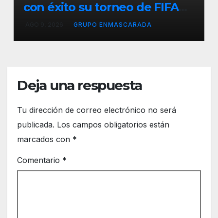
con éxito su torneo de FIFA
durante el verano
AGO 9, 2026
GRUPO ENMASCARADA
Deja una respuesta
Tu dirección de correo electrónico no será
publicada.
Los campos obligatorios están
marcados con
*
Comentario
*