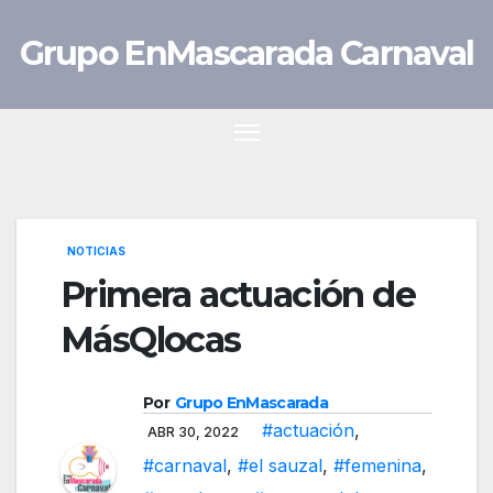
Saltar
Grupo EnMascarada Carnaval
al
contenido
NOTICIAS
Primera actuación de
MásQlocas
Por
Grupo EnMascarada
#actuación
,
ABR 30, 2022
#carnaval
,
#el sauzal
,
#femenina
,