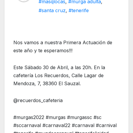
#masqlocas
,
#murga adulta
,
#santa cruz
,
#tenerife
Nos vamos a nuestra Primera Actuación de
este año y te esperamos!!!
Este Sábado 30 de Abril, a las 20h. En la
cafetería Los Recuerdos, Calle Lagar de
Mendoza, 7, 38360 El Sauzal.
@recuerdos_cafeteria
#murgas2022 #murgas #murgassc #sc
#sccarnaval #carnaval22 #carnaval #carnival