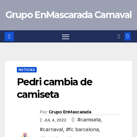
Saltar
Grupo EnMascarada Carnaval
al
contenido
NOTICIAS
Pedri cambia de
camiseta
Por
Grupo EnMascarada
#camiseta
,
JUL 4, 2022
#carnaval
,
#fc barcelona
,