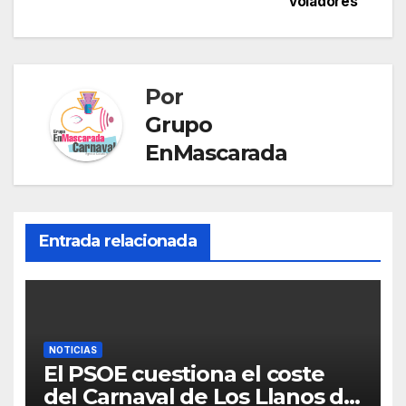
ar
voladores
entradas
o
p
g
a
tir
k
er
n
sl
Por
at
Grupo
e
EnMascarada
Entrada relacionada
NOTICIAS
El PSOE cuestiona el coste
del Carnaval de Los Llanos de