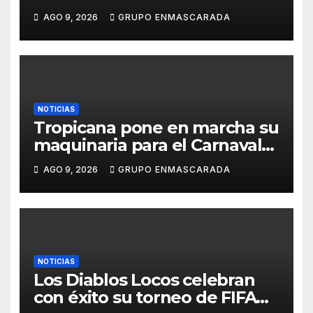
Aridane y reclama mayor
AGO 9, 2026
GRUPO ENMASCARADA
control del gasto municipal
NOTICIAS
Tropicana pone en marcha su
maquinaria para el Carnaval
2027 con los primeros
AGO 9, 2026
GRUPO ENMASCARADA
ensayos de Lucas Darias
NOTICIAS
Los Diablos Locos celebran
con éxito su torneo de FIFA