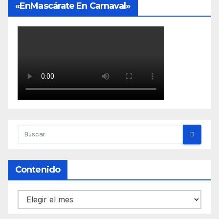
«EnMascárate En Carnaval»
Contenido
Contenido