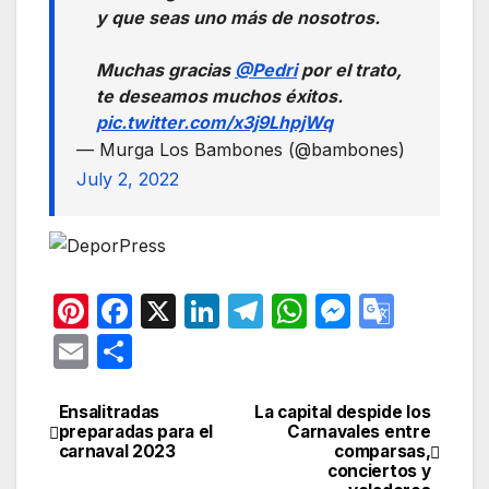
y que seas uno más de nosotros.
Muchas gracias
@Pedri
por el trato,
te deseamos muchos éxitos.
pic.twitter.com/x3j9LhpjWq
— Murga Los Bambones (@bambones)
July 2, 2022
Pi
F
X
Li
T
W
M
G
nt
a
n
el
h
e
o
E
C
er
c
k
e
at
s
o
m
o
e
e
e
gr
s
s
gl
ail
m
Ensalitradas
La capital despide los
Navegación
preparadas para el
Carnavales entre
st
b
dI
a
A
e
e
p
carnaval 2023
comparsas,
de
conciertos y
o
n
m
p
n
Tr