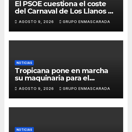
El PSOE cuestiona el coste
del Carnaval de Los Llanos de
Aridane y reclama mayor
AGOSTO 9, 2026
GRUPO ENMASCARADA
control del gasto municipal
NOTICIAS
Tropicana pone en marcha
su maquinaria para el
Carnaval 2027 con los
AGOSTO 9, 2026
GRUPO ENMASCARADA
primeros ensayos de Lucas
Darias
NOTICIAS