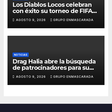
Los Diablos Locos celebran
con éxito su torneo de FIFA
durante el verano
AGOSTO 9, 2026
GRUPO ENMASCARADA
NOTICIAS
Drag Halia abre la búsqueda
de patrocinadores para su
participación en el Carnaval
AGOSTO 9, 2026
GRUPO ENMASCARADA
de Las Palmas de Gran
Canaria 2027