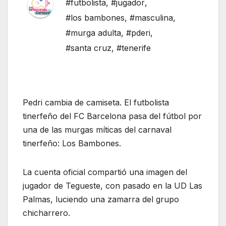
#futbolista
,
#jugador
,
#los bambones
,
#masculina
,
#murga adulta
,
#pderi
,
#santa cruz
,
#tenerife
Pedri cambia de camiseta. El futbolista
tinerfeño del FC Barcelona pasa del fútbol por
una de las murgas míticas del carnaval
tinerfeño: Los Bambones.
La cuenta oficial compartió una imagen del
jugador de Tegueste, con pasado en la UD Las
Palmas, luciendo una zamarra del grupo
chicharrero.