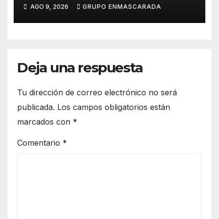
durante el verano
AGO 9, 2026
GRUPO ENMASCARADA
Deja una respuesta
Tu dirección de correo electrónico no será
publicada.
Los campos obligatorios están
marcados con
*
Comentario
*