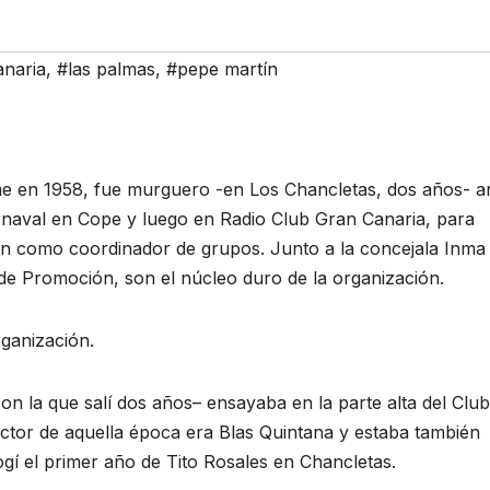
anaria
,
#las palmas
,
#pepe martín
me en 1958, fue murguero -en Los Chancletas, dos años- a
rnaval en Cope y luego en Radio Club Gran Canaria, para
ón como coordinador de grupos. Junto a la concejala Inma
de Promoción, son el núcleo duro de la organización.
rganización.
n la que salí dos años– ensayaba en la parte alta del Club
ector de aquella época era Blas Quintana y estaba también
gí el primer año de Tito Rosales en Chancletas.