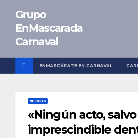
Saltar
Grupo
al
contenido
EnMascarada
Carnaval
ENMASCÁRATE EN CARNAVAL
CAR
NOTICIAS
«Ningún acto, salvo l
imprescindible dent