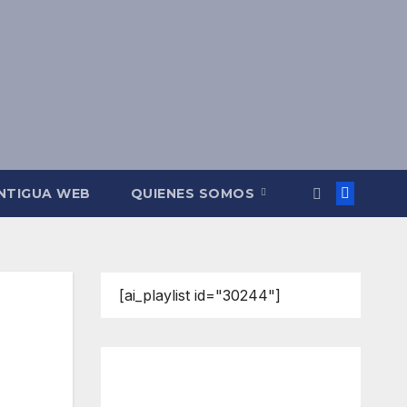
NTIGUA WEB
QUIENES SOMOS
[ai_playlist id="30244"]