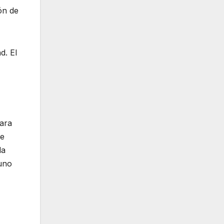
ón de
d. El
ara
de
la
 uno