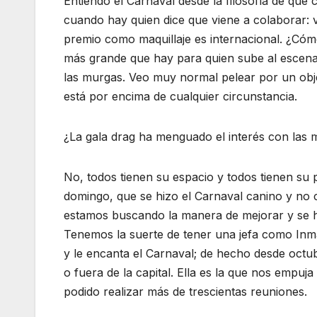
Entiendo el Carnaval desde la filosofía de qu
cuando hay quien dice que viene a colaborar: 
premio como maquillaje es internacional. ¿Cómo
más grande que hay para quien sube al escenario
las murgas. Veo muy normal pelear por un obje
está por encima de cualquier circunstancia.
¿La gala drag ha menguado el interés con las
No, todos tienen su espacio y todos tienen su p
domingo, que se hizo el Carnaval canino y no
estamos buscando la manera de mejorar y se h
Tenemos la suerte de tener una jefa como Inma
y le encanta el Carnaval; de hecho desde octu
o fuera de la capital. Ella es la que nos empuj
podido realizar más de trescientas reuniones.