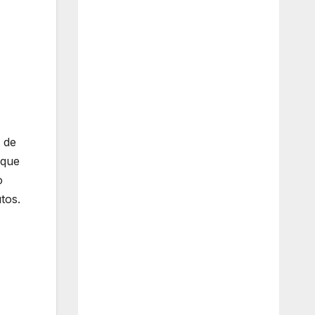
 de
 que
o
tos.