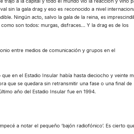
 trajo a la capital y todo el mundo vio la reacción y vino 
l sin la gala drag y eso es reconocido a nivel internaciona
ble. Ningún acto, salvo la gala de la reina, es imprescindi
, como son todos: murgas, disfraces… Y la drag es de los
monio entre medios de comunicación y grupos en el
ue en el Estadio Insular había hasta dieciocho y veinte m
ora que se quedara sin retransmitir una fase o una final de
ltimo año del Estadio Insular fue en 1994.
mpecé a notar el pequeño ‘bajón radiofónico’. Es cierto qu