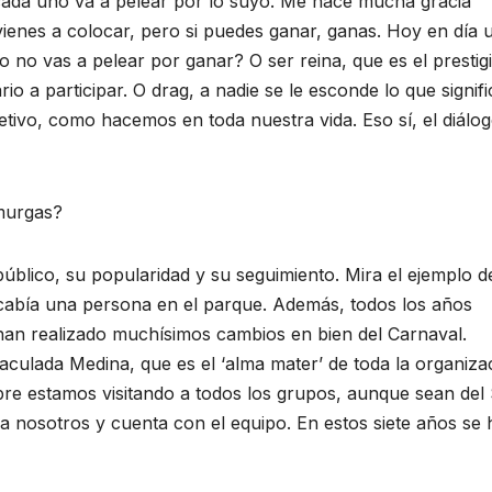
e cada uno va a pelear por lo suyo. Me hace mucha gracia
vienes a colocar, pero si puedes ganar, ganas. Hoy en día 
 no vas a pelear por ganar? O ser reina, que es el prestig
 a participar. O drag, a nadie se le esconde lo que signifi
tivo, como hacemos en toda nuestra vida. Eso sí, el diálo
 murgas?
úblico, su popularidad y su seguimiento. Mira el ejemplo d
 cabía una persona en el parque. Además, todos los años
an realizado muchísimos cambios en bien del Carnaval.
culada Medina, que es el ‘alma mater’ de toda la organiza
bre estamos visitando a todos los grupos, aunque sean del
a a nosotros y cuenta con el equipo. En estos siete años se