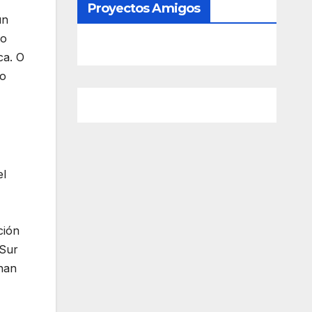
Proyectos Amigos
un
io
ca. O
go
el
ción
 Sur
 han