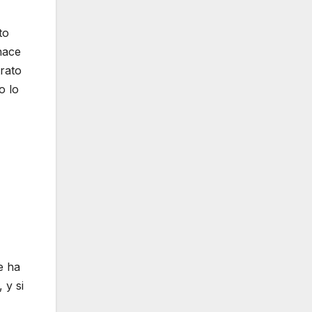
to
hace
trato
o lo
e ha
 y si