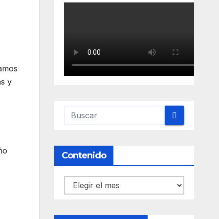
bamos
as y
ño
Contenido
Contenido