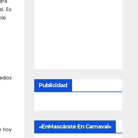
para
l. Es
ble
edios
Publicidad
«EnMascárate En Carnaval»
e hoy