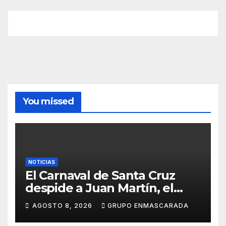
You missed
NOTICIAS
El Carnaval de Santa Cruz
despide a Juan Martín, el
inolvidable «Cristóbal Colón»
AGOSTO 8, 2026
GRUPO ENMASCARADA