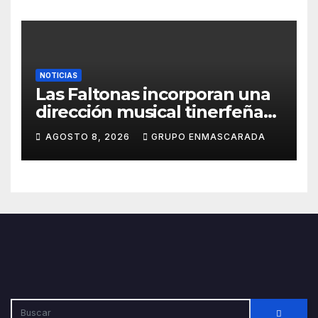
NOTICIAS
Las Faltonas incorporan una
dirección musical tinerfeña
para afrontar con ilusión el
AGOSTO 8, 2026
GRUPO ENMASCARADA
Carnaval de Lanzarote