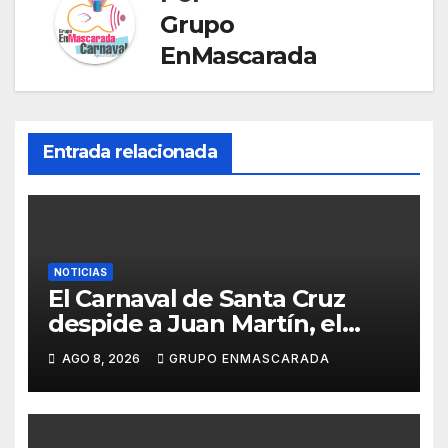
Grupo
n
i
EnMascarada
s
r
l
a
Entrada relacionada
t
e
NOTICIAS
El Carnaval de Santa Cruz
despide a Juan Martín, el
inolvidable «Cristóbal Colón»
AGO 8, 2026
GRUPO ENMASCARADA