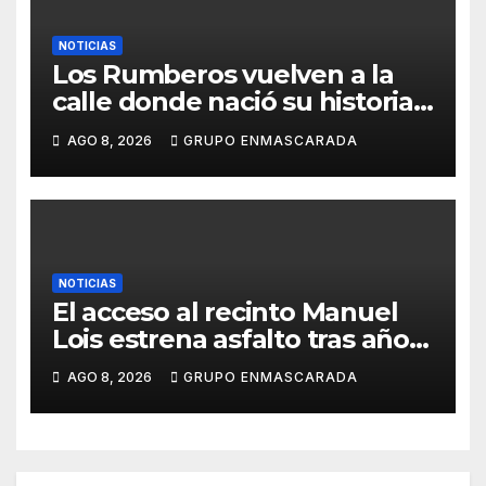
NOTICIAS
Los Rumberos vuelven a la
calle donde nació su historia:
51 años después, el mismo
AGO 8, 2026
GRUPO ENMASCARADA
barrio, el mismo orgullo
NOTICIAS
El acceso al recinto Manuel
Lois estrena asfalto tras años
de espera
AGO 8, 2026
GRUPO ENMASCARADA