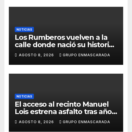
NOTICIAS
Los Rumberos vuelven a la
calle donde nació su historia:
51 años después, el mismo
AGOSTO 8, 2026
GRUPO ENMASCARADA
barrio, el mismo orgullo
NOTICIAS
El acceso al recinto Manuel
Lois estrena asfalto tras años
de espera
AGOSTO 8, 2026
GRUPO ENMASCARADA