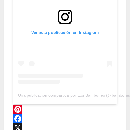
Ver esta publicación en Instagram
Una publicación compartida por Los Bambones (@bambone
P
i
F