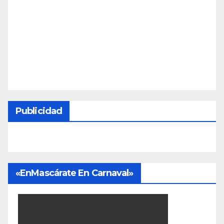
Publicidad
«EnMascárate En Carnaval»