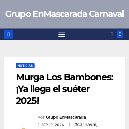
Saltar
Grupo EnMascarada Carnaval
al
contenido
NOTICIAS
Murga Los Bambones:
¡Ya llega el suéter
2025!
Por
Grupo EnMascarada
#carnaval
,
SEP 10, 2024