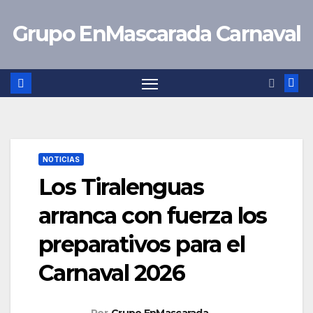
Saltar
Grupo EnMascarada Carnaval
al
contenido
NOTICIAS
Los Tiralenguas
arranca con fuerza los
preparativos para el
Carnaval 2026