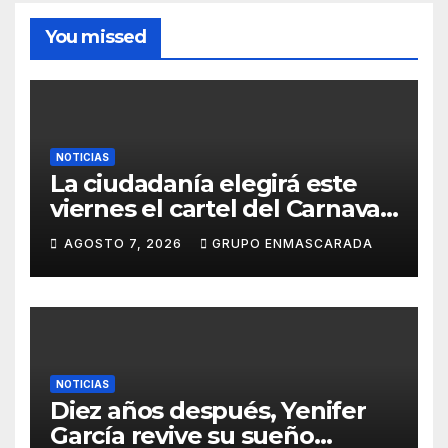
You missed
NOTICIAS
La ciudadanía elegirá este
viernes el cartel del Carnaval
de Las Palmas de Gran
AGOSTO 7, 2026
GRUPO ENMASCARADA
Canaria 2027 en una gala
retransmitida por Televisión
Canaria
NOTICIAS
Diez años después, Yenifer
García revive su sueño