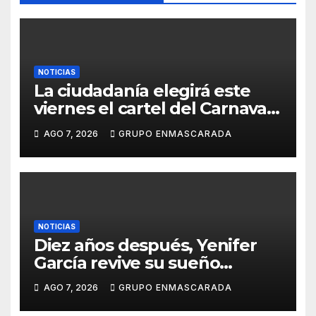
e
NOTICIAS
La ciudadanía elegirá este
viernes el cartel del Carnaval
de Las Palmas de Gran
AGO 7, 2026
GRUPO ENMASCARADA
Canaria 2027 en una gala
retransmitida por Televisión
Canaria
NOTICIAS
Diez años después, Yenifer
García revive su sueño
carnavalero en el vídeo de
AGO 7, 2026
GRUPO ENMASCARADA
presentación de San Juan de
la Rambla para el Grand Prix