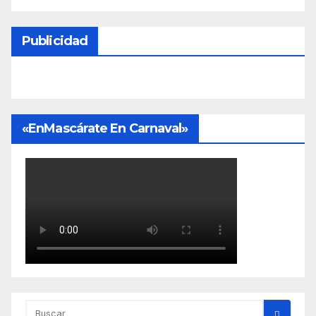
Publicidad
«EnMascárate En Carnaval»