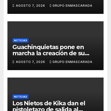
carnavalero en el vídeo de
AGOSTO 7, 2026
GRUPO ENMASCARADA
presentación de San Juan de
la Rambla para el Grand Prix
NOTICIAS
Guachinquietas pone en
marcha la creación de su
repertorio para el Carnaval
AGOSTO 7, 2026
GRUPO ENMASCARADA
2027
NOTICIAS
Los Nietos de Kika dan el
pistoletazo de salida al