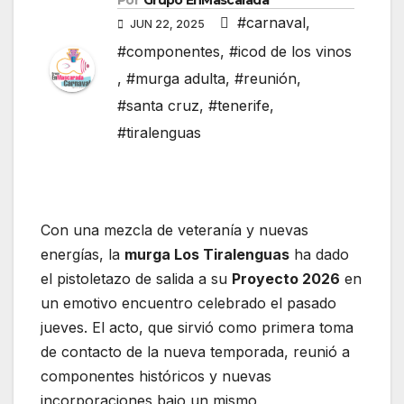
Por
Grupo EnMascarada
#carnaval
,
JUN 22, 2025
#componentes
,
#icod de los vinos
,
#murga adulta
,
#reunión
,
#santa cruz
,
#tenerife
,
#tiralenguas
Con una mezcla de veteranía y nuevas
energías, la
murga Los Tiralenguas
ha dado
el pistoletazo de salida a su
Proyecto 2026
en
un emotivo encuentro celebrado el pasado
jueves. El acto, que sirvió como primera toma
de contacto de la nueva temporada, reunió a
componentes históricos y nuevas
incorporaciones bajo un mismo