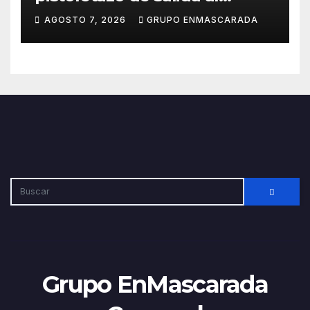
Carnaval 2027 con el inicio de
AGOSTO 7, 2026
GRUPO ENMASCARADA
sus ensayos
Grupo EnMascarada