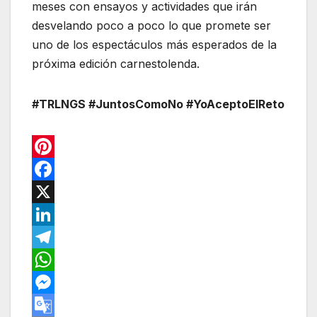
meses con ensayos y actividades que irán
desvelando poco a poco lo que promete ser
uno de los espectáculos más esperados de la
próxima edición carnestolenda.
#TRLNGS #JuntosComoNo #YoAceptoElReto
P
i
F
n
a
X
t
c
L
e
e
i
T
r
b
n
e
W
e
o
k
l
h
M