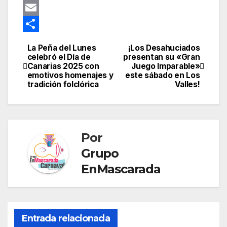
s
o
e
e
a
e
G
t
k
d
g
t
s
o
E
I
r
s
s
o
m
C
La Peña del Lunes
¡Los Desahuciados
Navegación
n
a
A
e
g
a
o
celebró el Día de
presentan su «Gran
Canarias 2025 con
Juego Imparable»
de
m
p
n
l
i
m
emotivos homenajes y
este sábado en Los
tradición folclórica
Valles!
p
g
e
l
p
entradas
e
T
a
r
r
r
Por
a
t
Grupo
n
i
EnMascarada
s
r
l
a
Entrada relacionada
t