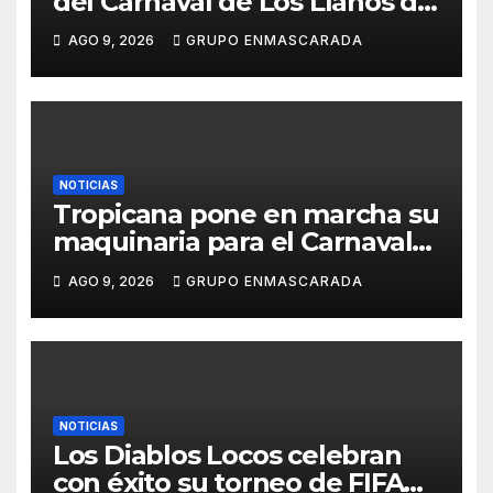
del Carnaval de Los Llanos de
Aridane y reclama mayor
AGO 9, 2026
GRUPO ENMASCARADA
control del gasto municipal
NOTICIAS
Tropicana pone en marcha su
maquinaria para el Carnaval
2027 con los primeros
AGO 9, 2026
GRUPO ENMASCARADA
ensayos de Lucas Darias
NOTICIAS
Los Diablos Locos celebran
con éxito su torneo de FIFA