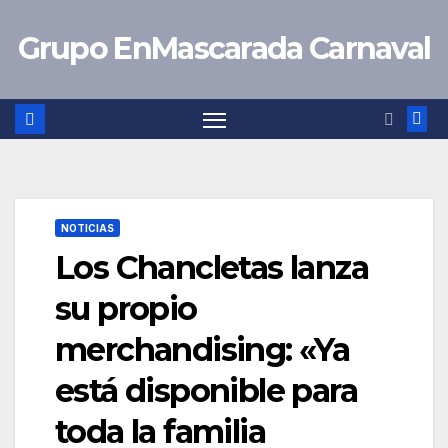
Saltar
Grupo EnMascarada Carnaval
al
contenido
NOTICIAS
Los Chancletas lanza
su propio
merchandising: «Ya
está disponible para
toda la familia