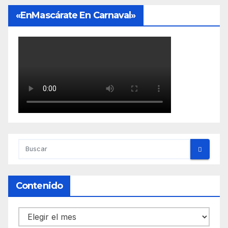
«EnMascárate En Carnaval»
Contenido
Contenido