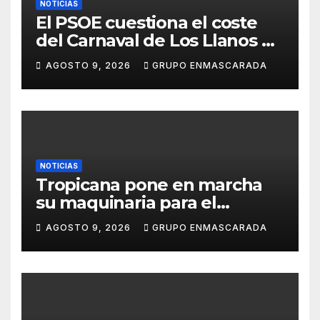
NOTICIAS
El PSOE cuestiona el coste
del Carnaval de Los Llanos de
Aridane y reclama mayor
AGOSTO 9, 2026
GRUPO ENMASCARADA
control del gasto municipal
NOTICIAS
Tropicana pone en marcha
su maquinaria para el
Carnaval 2027 con los
AGOSTO 9, 2026
GRUPO ENMASCARADA
primeros ensayos de Lucas
Darias