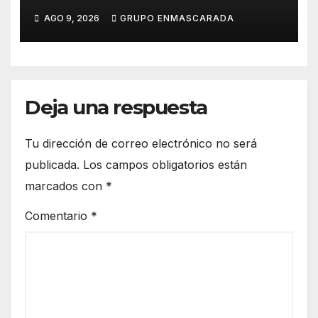
durante el verano
AGO 9, 2026
GRUPO ENMASCARADA
Deja una respuesta
Tu dirección de correo electrónico no será
publicada.
Los campos obligatorios están
marcados con
*
Comentario
*