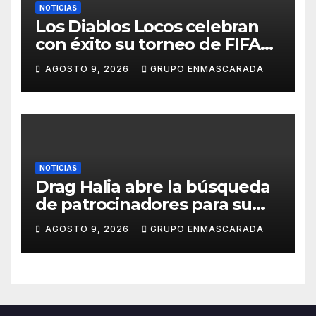
NOTICIAS
Los Diablos Locos celebran
con éxito su torneo de FIFA
durante el verano
AGOSTO 9, 2026
GRUPO ENMASCARADA
NOTICIAS
Drag Halia abre la búsqueda
de patrocinadores para su
participación en el Carnaval
AGOSTO 9, 2026
GRUPO ENMASCARADA
de Las Palmas de Gran
Canaria 2027