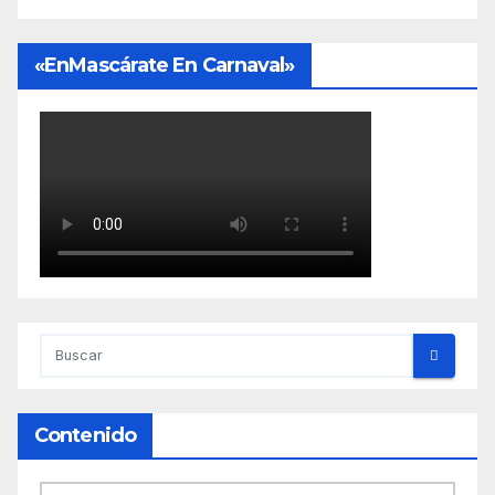
«EnMascárate En Carnaval»
Contenido