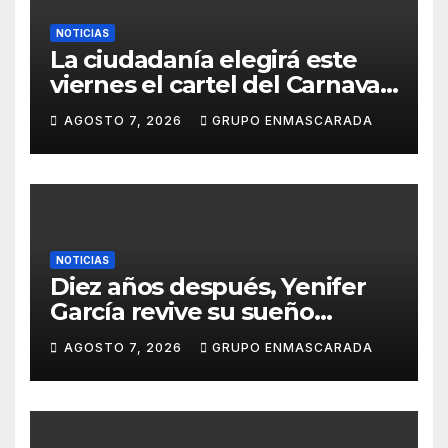
NOTICIAS
La ciudadanía elegirá este
viernes el cartel del Carnaval
de Las Palmas de Gran
AGOSTO 7, 2026
GRUPO ENMASCARADA
Canaria 2027 en una gala
retransmitida por Televisión
Canaria
NOTICIAS
Diez años después, Yenifer
García revive su sueño
carnavalero en el vídeo de
AGOSTO 7, 2026
GRUPO ENMASCARADA
presentación de San Juan de
la Rambla para el Grand Prix