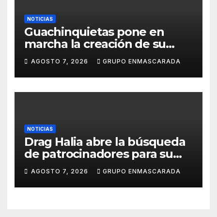
NOTICIAS
Guachinquietas pone en
marcha la creación de su
repertorio para el Carnaval
AGOSTO 7, 2026
GRUPO ENMASCARADA
2027
NOTICIAS
Drag Halia abre la búsqueda
de patrocinadores para su
participación en el Carnaval
AGOSTO 7, 2026
GRUPO ENMASCARADA
de Las Palmas de Gran
Canaria 2027