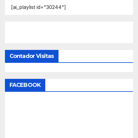
[ai_playlist id="30244"]
Contador Visitas
FACEBOOK