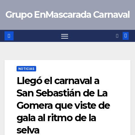
Saltar
Grupo EnMascarada Carnaval
al
contenido
NOTICIAS
Llegó el carnaval a
San Sebastián de La
Gomera que viste de
gala al ritmo de la
selva