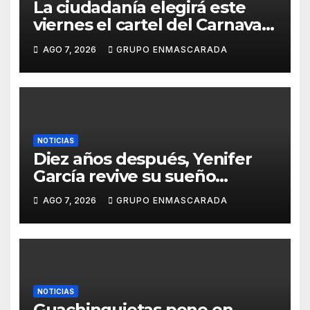
La ciudadanía elegirá este
viernes el cartel del Carnaval
de Las Palmas de Gran
AGO 7, 2026
GRUPO ENMASCARADA
Canaria 2027 en una gala
retransmitida por Televisión
Canaria
NOTICIAS
Diez años después, Yenifer
García revive su sueño
carnavalero en el vídeo de
AGO 7, 2026
GRUPO ENMASCARADA
presentación de San Juan de
la Rambla para el Grand Prix
NOTICIAS
Guachinquietas pone en