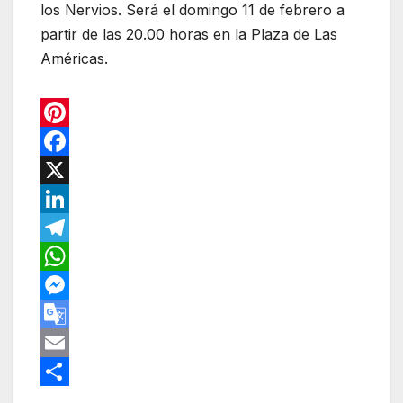
los Nervios. Será el domingo 11 de febrero a
partir de las 20.00 horas en la Plaza de Las
Américas.
P
i
F
n
a
X
t
c
L
e
e
i
T
r
b
n
e
W
e
o
k
l
h
M
s
o
e
e
a
e
G
t
k
d
g
t
s
o
E
I
r
s
s
o
m
C