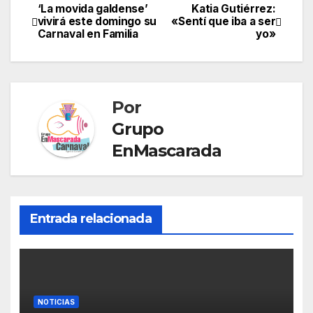
‘La movida galdense’
Katia Gutiérrez:
Navegación
n
a
A
e
g
a
o
vivirá este domingo su
«Sentí que iba a ser
Carnaval en Familia
yo»
de
m
p
n
l
i
m
p
g
e
l
p
entradas
e
T
a
Por
r
r
r
Grupo
a
t
EnMascarada
n
i
s
r
l
Entrada relacionada
a
t
e
NOTICIAS