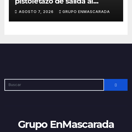
pistoletazo de salida al
Carnaval 2027 con el inicio de
AGOSTO 7, 2026
GRUPO ENMASCARADA
sus ensayos
Grupo EnMascarada