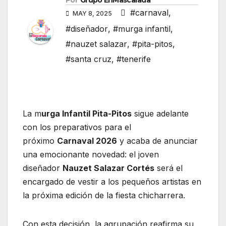
Por
Grupo EnMascarada
#carnaval
,
MAY 8, 2025
#diseñador
,
#murga infantil
,
#nauzet salazar
,
#pita-pitos
,
#santa cruz
,
#tenerife
La m
urga Infantil Pita-Pitos
sigue adelante
con los preparativos para el
próximo
Carnaval 2026
y acaba de anunciar
una emocionante novedad: el joven
diseñador
Nauzet Salazar Cortés
será el
encargado de vestir a los pequeños artistas en
la próxima edición de la fiesta chicharrera.
Con esta decisión, la agrupación reafirma su