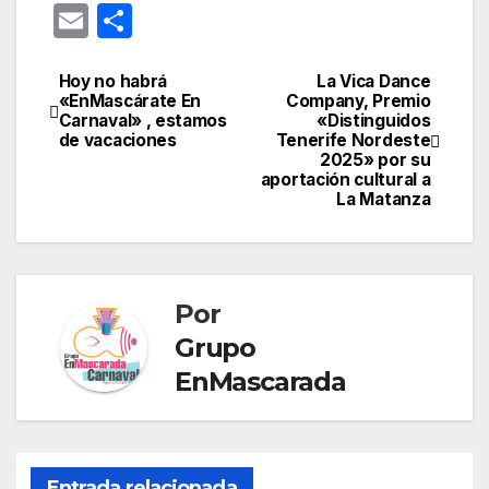
nt
a
n
el
h
e
o
E
C
er
c
k
e
at
s
o
m
o
e
e
e
gr
s
s
gl
ail
m
Hoy no habrá
La Vica Dance
Navegación
«EnMascárate En
Company, Premio
st
b
dI
a
A
e
e
p
Carnaval» , estamos
«Distinguidos
de
de vacaciones
Tenerife Nordeste
o
n
m
p
n
Tr
ar
2025» por su
entradas
o
p
g
a
aportación cultural a
tir
La Matanza
k
er
n
sl
at
Por
e
Grupo
EnMascarada
Entrada relacionada