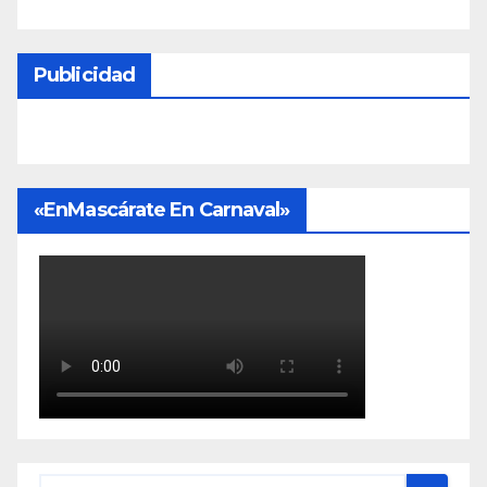
Publicidad
«EnMascárate En Carnaval»