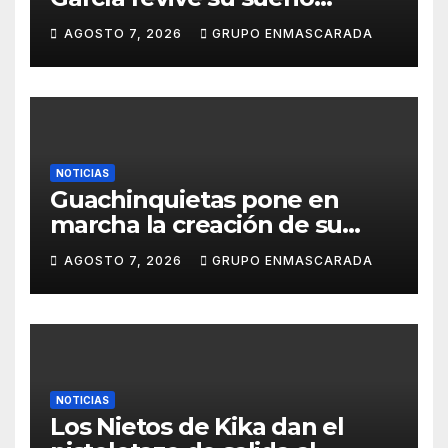
carnavalero en el vídeo de
AGOSTO 7, 2026
GRUPO ENMASCARADA
presentación de San Juan de
la Rambla para el Grand Prix
NOTICIAS
Guachinquietas pone en
marcha la creación de su
repertorio para el Carnaval
AGOSTO 7, 2026
GRUPO ENMASCARADA
2027
NOTICIAS
Los Nietos de Kika dan el