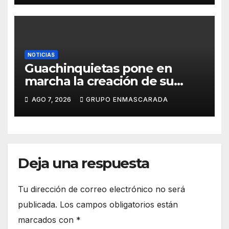
la Rambla para el Grand Prix
NOTICIAS
Guachinquietas pone en
marcha la creación de su
repertorio para el Carnaval
AGO 7, 2026
GRUPO ENMASCARADA
2027
Deja una respuesta
Tu dirección de correo electrónico no será
publicada.
Los campos obligatorios están
marcados con
*