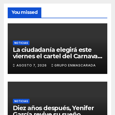
You missed
NOTICIAS
La ciudadanía elegirá este
viernes el cartel del Carnaval
de Las Palmas de Gran
AGOSTO 7, 2026
GRUPO ENMASCARADA
Canaria 2027 en una gala
retransmitida por Televisión
Canaria
NOTICIAS
Diez años después, Yenifer
García revive su sueño