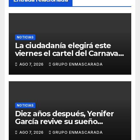
NOTICIAS
La ciudadanía elegirá este
viernes el cartel del Carnaval
de Las Palmas de Gran
AGO 7, 2026
GRUPO ENMASCARADA
Canaria 2027 en una gala
retransmitida por Televisión
Canaria
NOTICIAS
Diez años después, Yenifer
García revive su sueño
carnavalero en el vídeo de
AGO 7, 2026
GRUPO ENMASCARADA
presentación de San Juan de