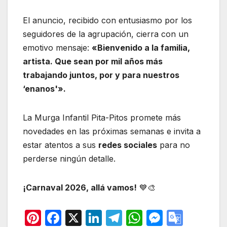
El anuncio, recibido con entusiasmo por los
seguidores de la agrupación, cierra con un
emotivo mensaje:
«Bienvenido a la familia,
artista. Que sean por mil años más
trabajando juntos, por y para nuestros
‘enanos'».
La Murga Infantil Pita-Pitos promete más
novedades en las próximas semanas e invita a
estar atentos a sus
redes sociales
para no
perderse ningún detalle.
¡Carnaval 2026, allá vamos!
💙🎨
Pi
F
X
Li
T
W
M
G