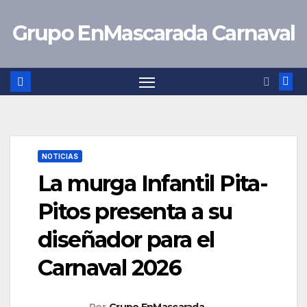
Saltar
Grupo EnMascarada Carnaval
al
contenido
NOTICIAS
La murga Infantil Pita-
Pitos presenta a su
diseñador para el
Carnaval 2026