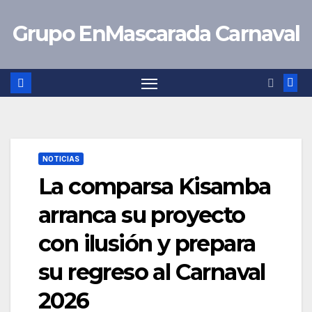
Saltar
Grupo EnMascarada Carnaval
al
contenido
NOTICIAS
La comparsa Kisamba
arranca su proyecto
con ilusión y prepara
su regreso al Carnaval
2026