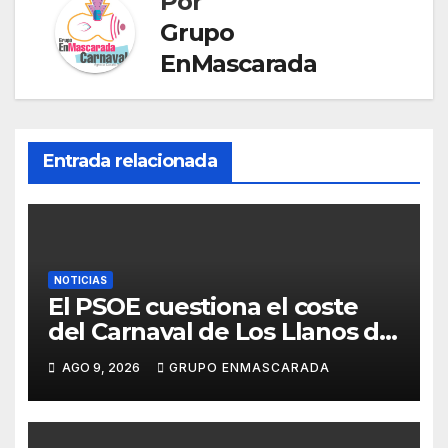
Por
n
i
Grupo
s
r
EnMascarada
l
a
t
Entrada relacionada
e
NOTICIAS
El PSOE cuestiona el coste
del Carnaval de Los Llanos de
Aridane y reclama mayor
AGO 9, 2026
GRUPO ENMASCARADA
control del gasto municipal