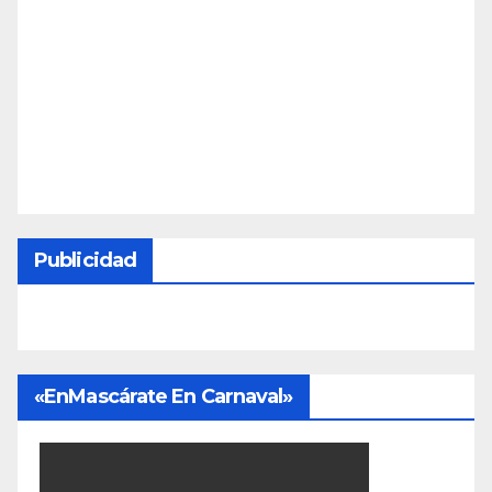
Publicidad
«EnMascárate En Carnaval»