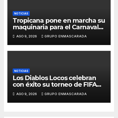
NOTICIAS
Tropicana pone en marcha su
maquinaria para el Carnaval
2027 con los primeros
AGO 9, 2026
GRUPO ENMASCARADA
ensayos de Lucas Darias
NOTICIAS
Los Diablos Locos celebran
con éxito su torneo de FIFA
durante el verano
AGO 9, 2026
GRUPO ENMASCARADA