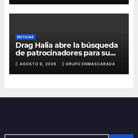
NOTICIAS
Drag Halia abre la búsqueda
de patrocinadores para su
participación en el Carnaval
AGOSTO 9, 2026
GRUPO ENMASCARADA
de Las Palmas de Gran
Canaria 2027