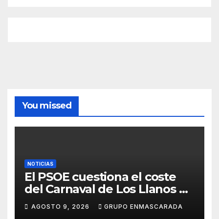
You missed
NOTICIAS
El PSOE cuestiona el coste
del Carnaval de Los Llanos de
Aridane y reclama mayor
AGOSTO 9, 2026
GRUPO ENMASCARADA
control del gasto municipal