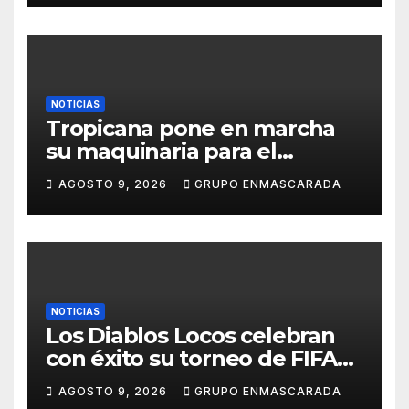
NOTICIAS
Tropicana pone en marcha
su maquinaria para el
Carnaval 2027 con los
AGOSTO 9, 2026
GRUPO ENMASCARADA
primeros ensayos de Lucas
Darias
NOTICIAS
Los Diablos Locos celebran
con éxito su torneo de FIFA
durante el verano
AGOSTO 9, 2026
GRUPO ENMASCARADA