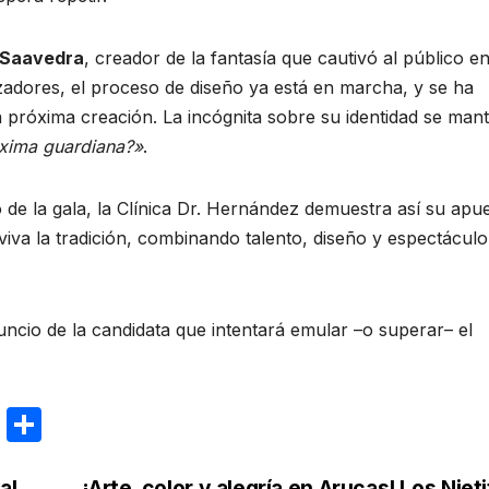
 Saavedra
, creador de la fantasía que cautivó al público en
zadores, el proceso de diseño ya está en marcha, y se ha
 próxima creación. La incógnita sobre su identidad se mant
óxima guardiana?»
.
o de la gala, la Clínica Dr. Hernández demuestra así su apu
iva la tradición, combinando talento, diseño y espectáculo
ncio de la candidata que intentará emular –o superar– el
E
C
m
o
al
¡Arte, color y alegría en Arucas! Los Niet