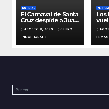
NOTICIAS
NOTICI
El Carnaval de Santa
Los
Cruz despide a Juan
vuel
Martín, el
dond
AGOSTO 8, 2026
GRUPO
AGOS
inolvidable
hist
«Cristóbal Colón»
desp
ENMASCARADA
ENMAS
barr
orgu