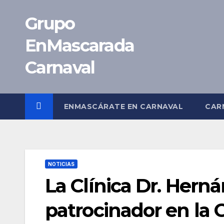
Saltar
Grupo
al
contenido
EnMascarada
Carnaval
ENMASCÁRATE EN CARNAVAL
CAR
NOTICIAS
La Clínica Dr. Hern
patrocinador en la G