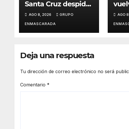
Santa Cruz despide
vuel
a Juan Martín, el
dond
AGO 8, 2026
GRUPO
AGO 8
inolvidable
histo
«Cristóbal Colón»
desp
ENMASCARADA
ENMAS
barr
orgu
Deja una respuesta
Tu dirección de correo electrónico no será publi
Comentario
*