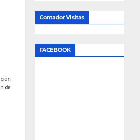
Contador Visitas
FACEBOOK
cción
ón de