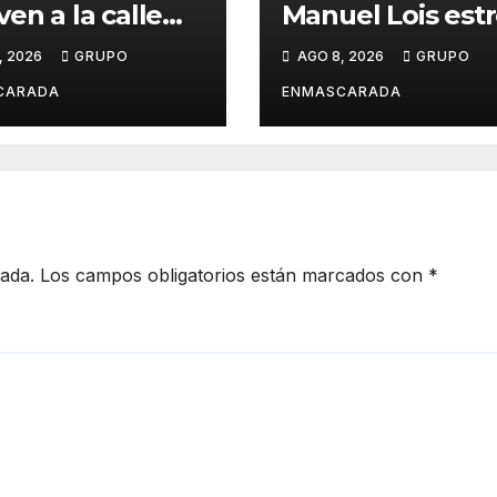
ven a la calle
Manuel Lois est
e nació su
asfalto tras año
, 2026
GRUPO
AGO 8, 2026
GRUPO
ria: 51 años
espera
ués, el mismo
CARADA
ENMASCARADA
io, el mismo
llo
cada.
Los campos obligatorios están marcados con
*