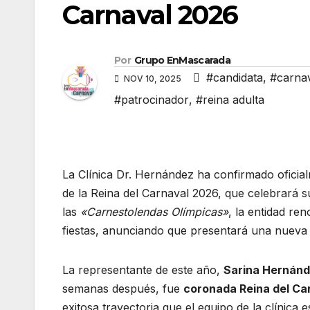
Carnaval 2026
Por
Grupo EnMascarada
#candidata
,
#carna
NOV 10, 2025
#patrocinador
,
#reina adulta
La Clínica Dr. Hernández ha confirmado oficia
de la Reina del Carnaval 2026, que celebrará su
las
«Carnestolendas Olímpicas»
, la entidad r
fiestas, anunciando que presentará una nueva c
La representante de este año,
Sarina Hernán
semanas después, fue
coronada Reina del Ca
exitosa trayectoria que el equipo de la clínica e