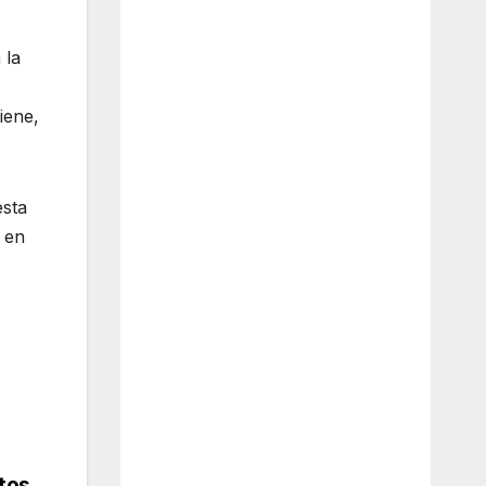
 la
iene,
esta
 en
itos