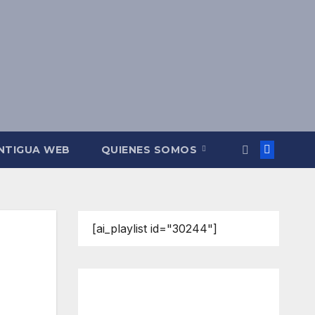
NTIGUA WEB
QUIENES SOMOS
[ai_playlist id="30244"]