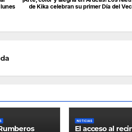
ail
m
 lunes
de Kika celebran su primer Día del Ve
p
ar
tir
ada
S
NOTICIAS
 Rumberos
El acceso al reci