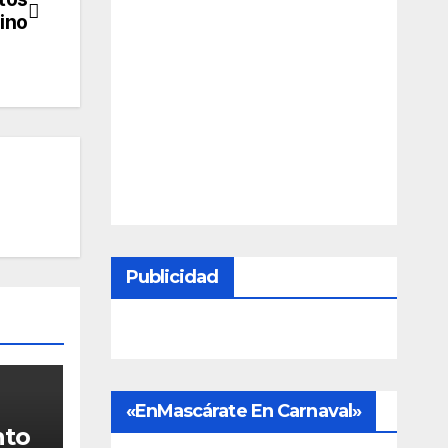
cino
Publicidad
«EnMascárate En Carnaval»
nto