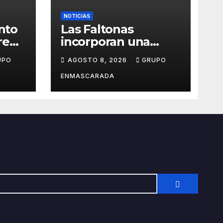
NOTICIAS
into
Las Faltonas
rena
incorporan una
s de
dirección musical
UPO
AGOSTO 8, 2026
GRUPO
tinerfeña para
afrontar con ilusión
ENMASCARADA
el Carnaval de
Lanzarote