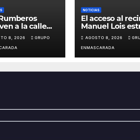
AS
NOTICIAS
 Rumberos
El acceso al rec
ven a la calle
Manuel Lois est
e nació su
asfalto tras año
TO 8, 2026
GRUPO
AGOSTO 8, 2026
GR
oria: 51 años
espera
ués, el mismo
CARADA
ENMASCARADA
io, el mismo
llo