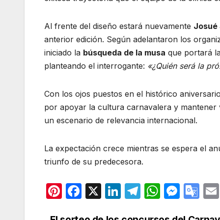
Al frente del diseño estará nuevamente
Josué
anterior edición. Según adelantaron los organi
iniciado la
búsqueda de la musa
que portará la
planteando el interrogante:
«¿Quién será la pr
Con los ojos puestos en el histórico aniversari
por apoyar la cultura carnavalera y mantener v
un escenario de relevancia internacional.
La expectación crece mientras se espera el anu
triunfo de su predecesora.
Pi
F
X
Li
T
W
M
G
nt
a
n
el
h
e
o
El sorteo de los concursos del Carnav