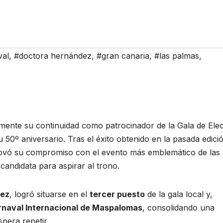
val
,
#doctora hernández
,
#gran canaria
,
#las palmas
,
lmente su continuidad como patrocinador de la Gala de Ele
 50º aniversario. Tras el éxito obtenido en la pasada edici
enovó su compromiso con el evento más emblemático de las
andidata para aspirar al trono.
dez
, logró situarse en el
tercer puesto
de la gala local y,
rnaval Internacional de Maspalomas
, consolidando una
spera repetir.