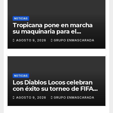
NOTICIAS
Tropicana pone en marcha
su maquinaria para el
Carnaval 2027 con los
AGOSTO 9, 2026
GRUPO ENMASCARADA
primeros ensayos de Lucas
Darias
NOTICIAS
Los Diablos Locos celebran
con éxito su torneo de FIFA
durante el verano
AGOSTO 9, 2026
GRUPO ENMASCARADA