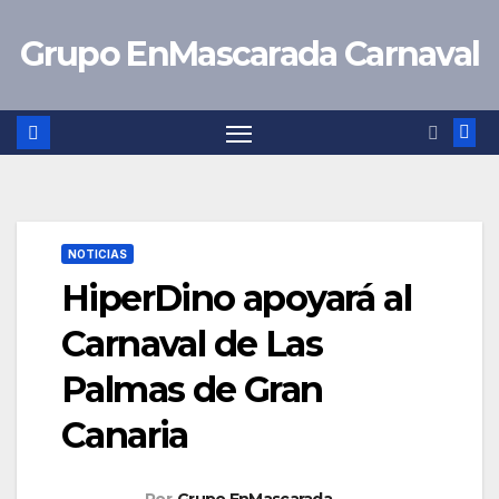
Saltar
Grupo EnMascarada Carnaval
al
contenido
NOTICIAS
HiperDino apoyará al
Carnaval de Las
Palmas de Gran
Canaria