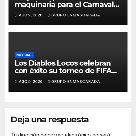
maquinaria para el Carnaval
2027 con los primeros
AGO 9, 2026
GRUPO ENMASCARADA
ensayos de Lucas Darias
NOTICIAS
Los Diablos Locos celebran
con éxito su torneo de FIFA
durante el verano
AGO 9, 2026
GRUPO ENMASCARADA
Deja una respuesta
Tu dirección de correo electrónico no será