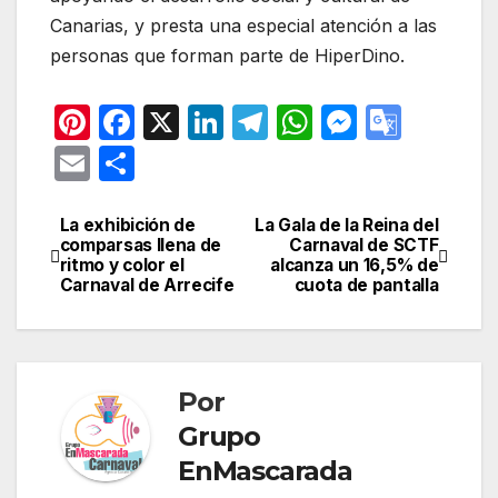
Canarias, y presta una especial atención a las
personas que forman parte de HiperDino.
Pi
F
X
Li
T
W
M
G
nt
a
n
el
h
e
o
E
C
er
c
k
e
at
s
o
m
o
e
e
e
gr
s
s
gl
ail
m
La exhibición de
La Gala de la Reina del
Navegación
comparsas llena de
Carnaval de SCTF
st
b
dI
a
A
e
e
p
ritmo y color el
alcanza un 16,5% de
de
Carnaval de Arrecife
cuota de pantalla
o
n
m
p
n
Tr
ar
entradas
o
p
g
a
tir
k
er
n
sl
Por
Grupo
at
EnMascarada
e