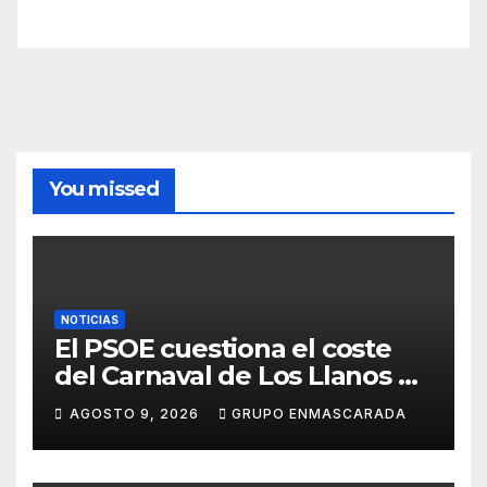
You missed
NOTICIAS
El PSOE cuestiona el coste
del Carnaval de Los Llanos de
Aridane y reclama mayor
AGOSTO 9, 2026
GRUPO ENMASCARADA
control del gasto municipal