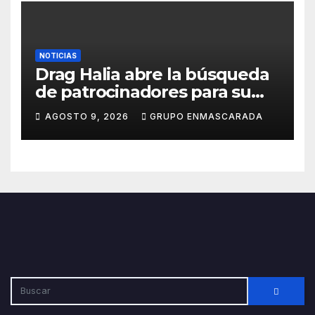
NOTICIAS
Drag Halia abre la búsqueda
de patrocinadores para su
participación en el Carnaval
AGOSTO 9, 2026
GRUPO ENMASCARADA
de Las Palmas de Gran
Canaria 2027