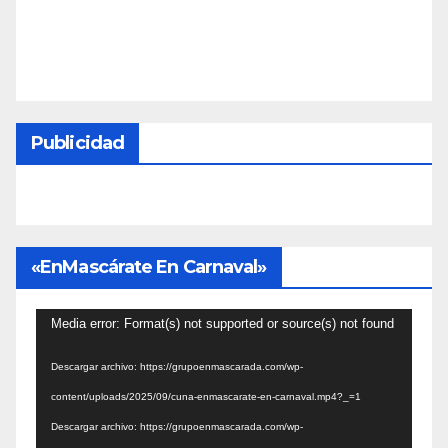
Publicidad
«EnMascárate En Carnaval»
Reproductor
Media error: Format(s) not supported or source(s) not found
de
Descargar archivo: https://grupoenmascarada.com/wp-
vídeo
content/uploads/2025/09/cuna-enmascarate-en-carnaval.mp4?_=1
Descargar archivo: https://grupoenmascarada.com/wp-