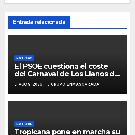
Entrada relacionada
NOTICIAS
El PSOE cuestiona el coste
del Carnaval de Los Llanos de
Aridane y reclama mayor
AGO 9, 2026
GRUPO ENMASCARADA
control del gasto municipal
NOTICIAS
Tropicana pone en marcha su